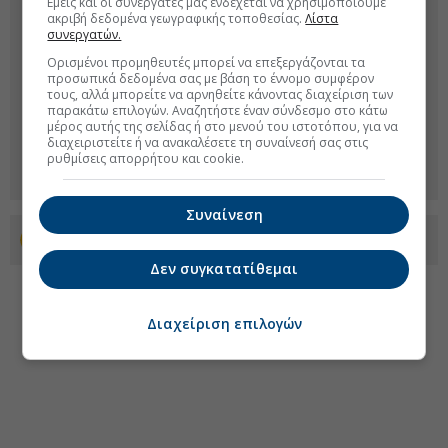
Εμείς και οι συνεργάτες μας ενδέχεται να χρησιμοποιούμε
ακριβή δεδομένα γεωγραφικής τοποθεσίας.
Λίστα
συνεργατών.
Ορισμένοι προμηθευτές μπορεί να επεξεργάζονται τα
προσωπικά δεδομένα σας με βάση το έννομο συμφέρον
τους, αλλά μπορείτε να αρνηθείτε κάνοντας διαχείριση των
παρακάτω επιλογών. Αναζητήστε έναν σύνδεσμο στο κάτω
μέρος αυτής της σελίδας ή στο μενού του ιστοτόπου, για να
διαχειριστείτε ή να ανακαλέσετε τη συναίνεσή σας στις
ρυθμίσεις απορρήτου και cookie.
Συναίνεση
Προσθέστε το euro2day.gr στο Discover
Δεν συγκατατίθεμαι
Διαχείριση επιλογών