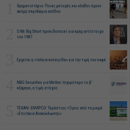
1
Χρηματιστήριο: Ποιες μετοχές και κλάδοι έχουν
ακόμη περιθώρια ανόδου
2
O Mr. Big Short προειδοποιεί για κραχ αντίστοιχο
του 1987
3
Ερχεται η «τέλεια καταιγίδα» για την τιμή του καφέ
4
NBG Securities για Metlen: Ισχυρότερο το β'
εξάμηνο, η τιμή-στόχος
5
ΤΕΧΑΝ- ENVIPCO: Τεράστιος τζίρος από τα μικρά
«Σπιτάκια Ανακύκλωσης»