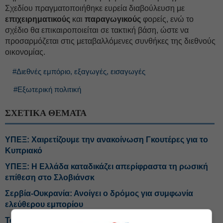
Σχεδίου πραγματοποιήθηκε ευρεία διαβούλευση με
επιχειρηματικούς
και
παραγωγικούς
φορείς, ενώ το
σχέδιο θα επικαιροποιείται σε τακτική βάση, ώστε να
προσαρμόζεται στις μεταβαλλόμενες συνθήκες της διεθνούς
οικονομίας.
#Διεθνές εμπόριο, εξαγωγές, εισαγωγές
#Εξωτερική πολιτική
ΣΧΕΤΙΚΑ ΘΕΜΑΤΑ
ΥΠΕΞ: Χαιρετίζουμε την ανακοίνωση Γκουτέρες για το
Κυπριακό
ΥΠΕΞ: Η Ελλάδα καταδικάζει απερίφραστα τη ρωσική
επίθεση στο Σλοβιάνσκ
Σερβία-Ουκρανία: Ανοίγει ο δρόμος για συμφωνία
ελεύθερου εμπορίου
Το παρασκήνιο του ελληνικού βέτο για τις κυρώσεις