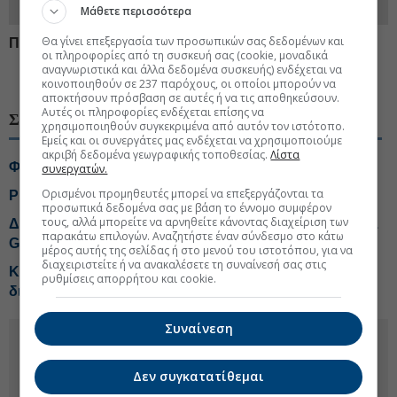
Μάθετε περισσότερα
στο
Linkedin
Θα γίνει επεξεργασία των προσωπικών σας δεδομένων και
ΠΗΓΗ: ΑΠΕ
οι πληροφορίες από τη συσκευή σας (cookie, μοναδικά
αναγνωριστικά και άλλα δεδομένα συσκευής) ενδέχεται να
#ΕΒΕΑ
κοινοποιηθούν σε 237 παρόχους, οι οποίοι μπορούν να
αποκτήσουν πρόσβαση σε αυτές ή να τις αποθηκεύσουν.
Αυτές οι πληροφορίες ενδέχεται επίσης να
ΣΧΕΤΙΚΑ ΘΕΜΑΤΑ
χρησιμοποιηθούν συγκεκριμένα από αυτόν τον ιστότοπο.
Εμείς και οι συνεργάτες μας ενδέχεται να χρησιμοποιούμε
ακριβή δεδομένα γεωγραφικής τοποθεσίας.
Λίστα
Φάρσα το τηλεφώνημα για βόμβα στο ΕΒΕΑ
συνεργατών.
Ορισμένοι προμηθευτές μπορεί να επεξεργάζονται τα
Profit taking αλλά και… νικητές στο Χρηματιστήριο
προσωπικά δεδομένα σας με βάση το έννομο συμφέρον
τους, αλλά μπορείτε να αρνηθείτε κάνοντας διαχείριση των
ΔΕΗ: Τελική ευθεία για το Data Center, το σενάριο για 1
παρακάτω επιλογών. Αναζητήστε έναν σύνδεσμο στο κάτω
GW
μέρος αυτής της σελίδας ή στο μενού του ιστοτόπου, για να
διαχειριστείτε ή να ανακαλέσετε τη συναίνεσή σας στις
Κυβέρνηση: Στήριξη βιομηχανικών επενδύσεων 3,7
ρυθμίσεις απορρήτου και cookie.
δισ. και 11 μεταρρυθμίσεις
Συναίνεση
Δεν συγκατατίθεμαι