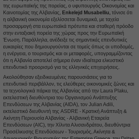
της ευρωπαϊκής της πορείας, ο υφυπουργός Οικονομίας και
Καινοτομίας της Αλβανίας,
Enkelejd Musabelliu,
τόνισε ότι
η αλβανική οικονομία εξελίσσεται δυναμικά, με ταχεία
προσαρμογή στα ευρωπαϊκά πρότυπα και σταθερή πρόοδο
στην ενταξιακή πορεία της χώρας προς την Ευρωπαϊκή
Ένωση. Παράλληλα, ανέδειξε τις σημαντικές επενδυτικές
ευκαιρίες που δημιουργούνται σε τομείς όπως οι υποδομές,
η ενέργεια, ο τουρισμός και οι μεταφορές, υπογραμμίζοντας
ότι η Αλβανία αποτελεί σήμερα έναν ιδιαίτερα ελκυστικό
επενδυτικό προορισμό για τις ελληνικές επιχειρήσεις.
Ακολούθησαν εξειδικευμένες παρουσιάσεις για το
επενδυτικό περιβάλλον, τις ελεύθερες οικονομικές ζώνες και
τα τεχνολογικά πάρκα της Αλβανίας από την Laura Plaku,
εκτελεστική διευθύντρια του Οργανισμού Ανάπτυξης
Επενδύσεων της Αλβανίας (AIDA), τον Julian Adili,
εκτελεστικό διευθυντή της ASDRE - Κρατική Ανάπτυξη &
Ακίνητη Περιουσία Αλβανίας - Αλβανική Εταιρεία
Επενδύσεων (AIC), την Χίλντα Αλισανδράτου, διευθύντρια
Προσέλκυσης Επενδύσεων - Τουρισμός, Ακίνητα &
Δημιουργικές Βιομηχανίες της Enterprise Greece, τον Dritan