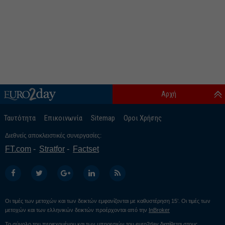
Αρχή
Ταυτότητα
Επικοινωνία
Sitemap
Οροι Χρήσης
Διεθνείς αποκλειστικές συνεργασίες:
FT.com
Stratfor
Factset
Οι τιμές των μετοχών και των δεικτών εμφανίζονται με καθυστέρηση 15’. Οι τιμές των
μετοχών και των ελληνικών δεικτών προέρχονται από την
InBroker
Το σύνολο του περιεχομένου και των υπηρεσιών του euro2day διατίθεται στους