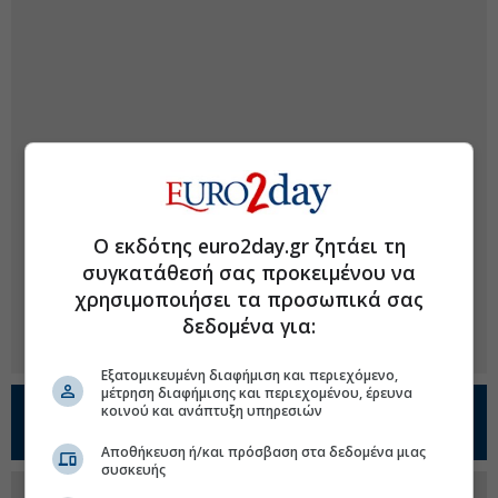
Ο εκδότης euro2day.gr ζητάει τη
συγκατάθεσή σας προκειμένου να
χρησιμοποιήσει τα προσωπικά σας
δεδομένα για:
Εξατομικευμένη διαφήμιση και περιεχόμενο,
μέτρηση διαφήμισης και περιεχομένου, έρευνα
Προσθέστε το
Euro2day.gr
στο
Google
κοινού και ανάπτυξη υπηρεσιών
Discover!
Αποθήκευση ή/και πρόσβαση στα δεδομένα μιας
συσκευής
Ακολουθήστε τη σελίδα του
Euro2day.gr