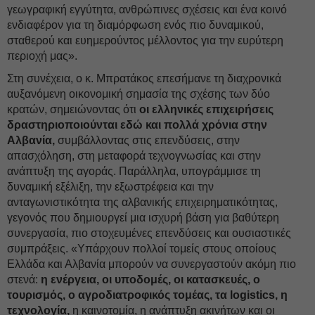
γεωγραφική εγγύτητα, ανθρώπινες σχέσεις και ένα κοινό
ενδιαφέρον για τη διαμόρφωση ενός πιο δυναμικού,
σταθερού και ευημερούντος μέλλοντος για την ευρύτερη
περιοχή μας».
Στη συνέχεια, ο κ. Μπρατάκος επεσήμανε τη διαχρονικά
αυξανόμενη οικονομική σημασία της σχέσης των δύο
κρατών, σημειώνοντας ότι
οι ελληνικές επιχειρήσεις
δραστηριοποιούνται εδώ και πολλά χρόνια στην
Αλβανία,
συμβάλλοντας στις επενδύσεις, στην
απασχόληση, στη μεταφορά τεχνογνωσίας και στην
ανάπτυξη της αγοράς. Παράλληλα, υπογράμμισε τη
δυναμική εξέλιξη, την εξωστρέφεια και την
ανταγωνιστικότητα της αλβανικής επιχειρηματικότητας,
γεγονός που δημιουργεί μια ισχυρή βάση για βαθύτερη
συνεργασία, πιο στοχευμένες επενδύσεις και ουσιαστικές
συμπράξεις. «Υπάρχουν πολλοί τομείς στους οποίους
Ελλάδα και Αλβανία μπορούν να συνεργαστούν ακόμη πιο
στενά:
η ενέργεια, οι υποδομές, οι κατασκευές, ο
τουρισμός, ο αγροδιατροφικός τομέας, τα logistics, η
τεχνολογία,
η καινοτομία, η ανάπτυξη ακινήτων και οι