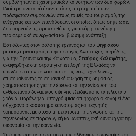
συμβολή των επιχειρηματικών κοινοτήτων των δύο χωρών.
Ιδιαίτερη αναφορά έκανε επίσης στη σημασία των
πρόσφατων συμφωνιών στους τομείς του τουρισμού, της
ενέργειας και των επενδύσεων, οι οποίες, όπως σημείωσε,
δημιουργούν τις προϋποθέσεις για ακόμη στενότερη
περιφερειακή συνεργασία και βιώσιμη ανάπτυξη.
Εστιάζοντας στον ρόλο της έρευνας και του
ψηφιακού
μετασχηματισμού, ο
υφυπουργός Ανάπτυξης, αρμόδιος
για την Έρευνα και την Καινοτομία,
Σταύρος Καλαφάτης,
αναφέρθηκε στη στρατηγική επιλογή της Ελλάδας να
επενδύσει στην καινοτομία και τις νέες τεχνολογίες,
επισημαίνοντας τη σημαντική αύξηση της δημόσιας
χρηματοδότησης για την έρευνα και την ενίσχυση του
ανθρώπινου δυναμικού υψηλής εξειδίκευσης τα τελευταία
χρόνια. Παράλληλα, υπογράμμισε ότι η χώρα οικοδομεί ένα
σύγχρονο οικοσύστημα καινοτομίας και τεχνητής
νοημοσύνης, με στόχο τη μετατροπή της γνώσης και της
τεχνολογίας σε παραγωγική και αναπτυξιακή δύναμη για την
οικονομία και την κοινωνία.
Σε ό,τι αφορά τις προοπτικές της αλβανικής οικονομίας και