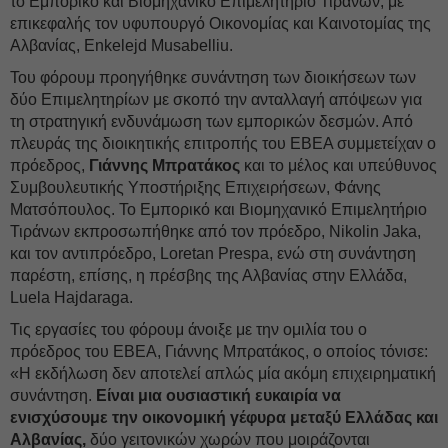
το Εμπορικό και Βιομηχανικό Επιμελητήριο Τιράνων, με
επικεφαλής τον υφυπουργό Οικονομίας και Καινοτομίας της
Αλβανίας, Enkelejd Musabelliu.
Του φόρουμ προηγήθηκε συνάντηση των διοικήσεων των
δύο Επιμελητηρίων με σκοπό την ανταλλαγή απόψεων για
τη στρατηγική ενδυνάμωση των εμπορικών δεσμών. Από
πλευράς της διοικητικής επιτροπής του ΕΒΕΑ συμμετείχαν ο
πρόεδρος,
Γιάννης Μπρατάκος
και το μέλος και υπεύθυνος
Συμβουλευτικής Υποστήριξης Επιχειρήσεων, Φάνης
Ματσόπουλος. Το Εμπορικό και Βιομηχανικό Επιμελητήριο
Τιράνων εκπροσωπήθηκε από τον πρόεδρο, Nikolin Jaka,
και τον αντιπρόεδρο, Loretan Prespa, ενώ στη συνάντηση
παρέστη, επίσης, η πρέσβης της Αλβανίας στην Ελλάδα,
Luela Hajdaraga.
Τις εργασίες του φόρουμ άνοιξε με την ομιλία του ο
πρόεδρος του ΕΒΕΑ, Γιάννης Μπρατάκος, ο οποίος τόνισε:
«Η εκδήλωση δεν αποτελεί απλώς μία ακόμη επιχειρηματική
συνάντηση.
Είναι μια ουσιαστική ευκαιρία να
ενισχύσουμε την οικονομική γέφυρα μεταξύ Ελλάδας και
Αλβανίας,
δύο γειτονικών χωρών που μοιράζονται