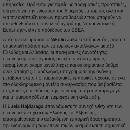
υπηρεσίες. Πρόκειται για τομείς με πραγματικές προοπτικές,
όχι μόνο για την ενίσχυση του διμερούς εμπορίου, αλλά και
για την ανάπτυξη κοινών πρωτοβουλιών που μπορούν να
απευθυνθούν στη συνολική αγορά της Νοτιοανατολικής
Ευρώπης», είπε ο πρόεδρος του ΕΒΕΑ.
Από την πλευρά του, ο
Nikolin Jaka
επεσήμανε ότι, παρά τη
σημαντική αύξηση των εμπορικών ανταλλαγών μεταξύ
Ελλάδας και Αλβανίας, οι πραγματικές δυνατότητες
οικονομικής συνεργασίας μεταξύ των δύο χωρών,
παραμένουν ακόμη μεγαλύτερες και σε σημαντικό βαθμό
αναξιοποίητες. Παράλληλα, υπογράμμισε την ανάγκη
μετάβασης από τις παραδοσιακές εμπορικές σχέσεις σε ένα
πιο ολοκληρωμένο μοντέλο συνεργασίας που θα βασίζεται
στις κοινές επενδύσεις, την καινοτομία, τη συν-παραγωγή
και τη μακροπρόθεσμη περιφερειακή ανάπτυξη.
Η
Luela Hajdaraga
υπογράμμισε τη συνεχή ενίσχυση των
οικονομικών σχέσεων Ελλάδας και Αλβανίας,
επισημαίνοντας την αυξανόμενη εμπορική δραστηριότητα,
την ενδυνάμωση των επενδυτικών δεσμών και τη σημαντική