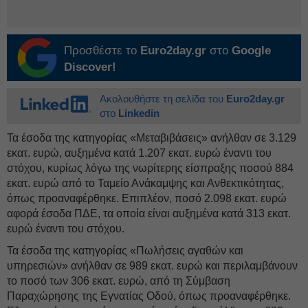
Προσθέστε το
Euro2day.gr
στο
Google
Discover!
Ακολουθήστε τη σελίδα του
Euro2day.gr
στο
Linkedin
Τα έσοδα της κατηγορίας «Μεταβιβάσεις» ανήλθαν σε 3.129
εκατ. ευρώ, αυξημένα κατά 1.207 εκατ. ευρώ έναντι του
στόχου, κυρίως λόγω της νωρίτερης είσπραξης ποσού 884
εκατ. ευρώ από το Ταμείο Ανάκαμψης και Ανθεκτικότητας,
όπως προαναφέρθηκε. Επιπλέον, ποσό 2.098 εκατ. ευρώ
αφορά έσοδα ΠΔΕ, τα οποία είναι αυξημένα κατά 313 εκατ.
ευρώ έναντι του στόχου.
Τα έσοδα της κατηγορίας «Πωλήσεις αγαθών και
υπηρεσιών» ανήλθαν σε 989 εκατ. ευρώ και περιλαμβάνουν
το ποσό των 306 εκατ. ευρώ, από τη Σύμβαση
Παραχώρησης της Εγνατίας Οδού, όπως προαναφέρθηκε.