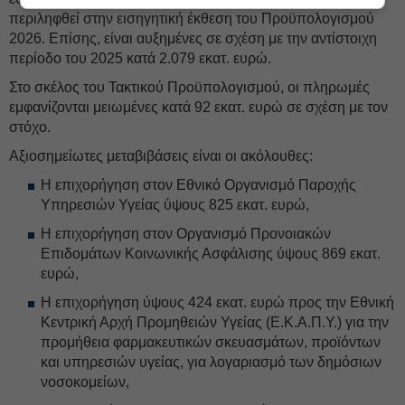
περιληφθεί στην εισηγητική έκθεση του Προϋπολογισμού
2026. Επίσης, είναι αυξημένες σε σχέση με την αντίστοιχη
περίοδο του 2025 κατά 2.079 εκατ. ευρώ.
Στο σκέλος του Τακτικού Προϋπολογισμού, οι πληρωμές
εμφανίζονται μειωμένες κατά 92 εκατ. ευρώ σε σχέση με τον
στόχο.
Αξιοσημείωτες μεταβιβάσεις είναι οι ακόλουθες:
Η επιχορήγηση στον Εθνικό Οργανισμό Παροχής
Υπηρεσιών Υγείας ύψους 825 εκατ. ευρώ,
Η επιχορήγηση στον Οργανισμό Προνοιακών
Επιδομάτων Κοινωνικής Ασφάλισης ύψους 869 εκατ.
ευρώ,
Η επιχορήγηση ύψους 424 εκατ. ευρώ προς την Εθνική
Κεντρική Αρχή Προμηθειών Υγείας (Ε.Κ.Α.Π.Υ.) για την
προμήθεια φαρμακευτικών σκευασμάτων, προϊόντων
και υπηρεσιών υγείας, για λογαριασμό των δημόσιων
νοσοκομείων,