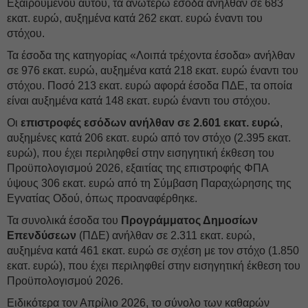
Εξαιρουμένου αυτού, τα ανωτέρω έσοδα ανήλθαν σε 683
εκατ. ευρώ, αυξημένα κατά 262 εκατ. ευρώ έναντι του
στόχου.
Τα έσοδα της κατηγορίας «Λοιπά τρέχοντα έσοδα» ανήλθαν
σε 976 εκατ. ευρώ, αυξημένα κατά 218 εκατ. ευρώ έναντι του
στόχου. Ποσό 213 εκατ. ευρώ αφορά έσοδα ΠΔΕ, τα οποία
είναι αυξημένα κατά 148 εκατ. ευρώ έναντι του στόχου.
Οι
επιστροφές εσόδων ανήλθαν σε 2.601 εκατ. ευρώ
,
αυξημένες κατά 206 εκατ. ευρώ από τον στόχο (2.395 εκατ.
ευρώ), που έχει περιληφθεί στην εισηγητική έκθεση του
Προϋπολογισμού 2026, εξαιτίας της επιστροφής ΦΠΑ
ύψους 306 εκατ. ευρώ από τη Σύμβαση Παραχώρησης της
Εγνατίας Οδού, όπως προαναφέρθηκε.
Τα συνολικά έσοδα του
Προγράμματος Δημοσίων
Επενδύσεων
(ΠΔΕ) ανήλθαν σε 2.311 εκατ. ευρώ,
αυξημένα κατά 461 εκατ. ευρώ σε σχέση με τον στόχο (1.850
εκατ. ευρώ), που έχει περιληφθεί στην εισηγητική έκθεση του
Προϋπολογισμού 2026.
Ειδικότερα τον Απρίλιο 2026, το σύνολο των καθαρών