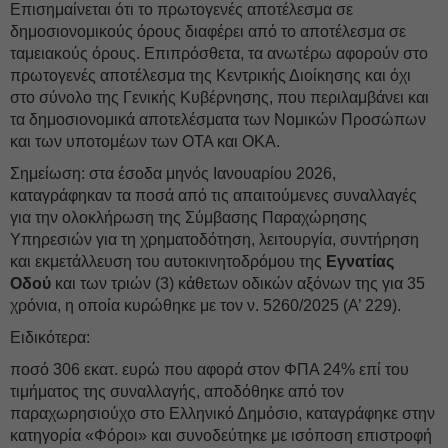
Επισημαίνεται ότι το πρωτογενές αποτέλεσμα σε
δημοσιονομικούς όρους διαφέρει από το αποτέλεσμα σε
ταμειακούς όρους. Επιπρόσθετα, τα ανωτέρω αφορούν στο
πρωτογενές αποτέλεσμα της Κεντρικής Διοίκησης και όχι
στο σύνολο της Γενικής Κυβέρνησης, που περιλαμβάνει και
τα δημοσιονομικά αποτελέσματα των Νομικών Προσώπων
και των υποτομέων των ΟΤΑ και ΟΚΑ.
Σημείωση: στα έσοδα μηνός Ιανουαρίου 2026,
καταγράφηκαν τα ποσά από τις απαιτούμενες συναλλαγές
για την ολοκλήρωση της Σύμβασης Παραχώρησης
Υπηρεσιών για τη χρηματοδότηση, λειτουργία, συντήρηση
και εκμετάλλευση του αυτοκινητοδρόμου της
Εγνατίας
Οδού
και των τριών (3) κάθετων οδικών αξόνων της για 35
χρόνια, η οποία κυρώθηκε με τον ν. 5260/2025 (Α’ 229).
Ειδικότερα:
ποσό 306 εκατ. ευρώ που αφορά στον ΦΠΑ 24% επί του
τιμήματος της συναλλαγής, αποδόθηκε από τον
παραχωρησιούχο στο Ελληνικό Δημόσιο, καταγράφηκε στην
κατηγορία «Φόροι» και συνοδεύτηκε με ισόποση επιστροφή