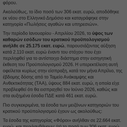
φόρου.
Ακολούθως, το ίδιο ποσό των 306 εκατ. ευρώ, αποδόθηκε
εκ νέου στο Ελληνικό Δημόσιο και καταγράφηκε στην
κατηγορία «Πωλήσεις αγαθών και υπηρεσιών».
Την περίοδο Ιανουαρίου - Απριλίου 2026, το
ύψος των
καθαρών εσόδων του κρατικού προϋπολογισμού
ανήλθε σε 25.175 εκατ. ευρώ
, παρουσιάζοντας αύξηση
κατά 2.110 εκατ. ευρώ έναντι του στόχου που έχει
περιληφθεί για το αντίστοιχο διάστημα στην εισηγητική
έκθεση του Προϋπολογισμού 2026. Η υπερεκτέλεση αυτή
οφείλεται κυρίως στην είσπραξη, κατά τον μήνα Απρίλιο, της
έβδομης δόσης από το Ταμείο Ανάκαμψης και
Ανθεκτικότητας (ΤΑΑ), ύψους 884 εκατ. ευρώ, η οποία είχε
προβλεφθεί ότι θα εισπραχθεί τον Ιούνιο 2026, καθώς και
στα αυξημένα έσοδα ΠΔΕ κατά 461 εκατ. ευρώ.
Πιο συγκεκριμένα, τα έσοδα των μειζόνων κατηγοριών του
κρατικού προϋπολογισμού έχουν ως ακολούθως:
Τα έσοδα της κατηγορίας «Φόροι» ανήλθαν σε 22.664 εκατ.
ευρώ, και περιλαμβάνουν: (α) το ποσό των 306 εκατ. ευρώ,