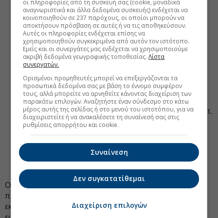
οι πληροφορίες από τη συσκευή σας (cookie, μοναδικά
Τα έσοδα της κατηγορίας «Πωλήσεις αγαθών και
αναγνωριστικά και άλλα δεδομένα συσκευής) ενδέχεται να
υπηρεσιών» ανήλθαν σε 338 εκατ. ευρώ, αυξημένα
κοινοποιηθούν σε 237 παρόχους, οι οποίοι μπορούν να
αποκτήσουν πρόσβαση σε αυτές ή να τις αποθηκεύσουν.
κατά 191 εκατ. ευρώ έναντι του στόχου.
Αυτές οι πληροφορίες ενδέχεται επίσης να
χρησιμοποιηθούν συγκεκριμένα από αυτόν τον ιστότοπο.
Τα έσοδα της κατηγορίας «Λοιπά τρέχοντα έσοδα»
Εμείς και οι συνεργάτες μας ενδέχεται να χρησιμοποιούμε
ανήλθαν σε 221 εκατ. ευρώ, αυξημένα κατά 94 εκατ.
ακριβή δεδομένα γεωγραφικής τοποθεσίας.
Λίστα
ευρώ έναντι του στόχου. Ποσό 36 εκατ. ευρώ αφορά
συνεργατών.
έσοδα ΠΔΕ, τα οποία είναι αυξημένα κατά 29 εκατ.
Ορισμένοι προμηθευτές μπορεί να επεξεργάζονται τα
ευρώ έναντι του στόχου.
προσωπικά δεδομένα σας με βάση το έννομο συμφέρον
τους, αλλά μπορείτε να αρνηθείτε κάνοντας διαχείριση των
Οι επιστροφές εσόδων ανήλθαν σε 673 εκατ. ευρώ,
παρακάτω επιλογών. Αναζητήστε έναν σύνδεσμο στο κάτω
μέρος αυτής της σελίδας ή στο μενού του ιστοτόπου, για να
αυξημένες κατά 21 εκατ. ευρώ από τον στόχο (652 εκατ.
διαχειριστείτε ή να ανακαλέσετε τη συναίνεσή σας στις
ευρώ).
ρυθμίσεις απορρήτου και cookie.
Τα συνολικά έσοδα του Προϋπολογισμού Δημοσίων
Επενδύσεων (ΠΔΕ) ανήλθαν σε 380 εκατ. ευρώ,
Συναίνεση
αυξημένα κατά 260 εκατ. ευρώ σε σχέση με τον στόχο
(120 εκατ. ευρώ).
Δεν συγκατατίθεμαι
Οι
δαπάνες του Κρατικού Προϋπολογισμού
για την
περίοδο Ιανουαρίου-Απριλίου 2026 ανήλθαν στα 23.288
Διαχείριση επιλογών
εκατ. ευρώ και παρουσιάζονται μειωμένες κατά 685 εκατ.
ευρώ έναντι του στόχου (23.974 εκατ. ευρώ), που έχει