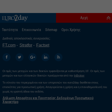
Αρχή
Ταυτότητα
Επικοινωνία
Sitemap
Οροι Χρήσης
Διεθνείς αποκλειστικές συνεργασίες:
FT.com
Stratfor
Factset
Οι τιμές των μετοχών και των δεικτών εμφανίζονται με καθυστέρηση 15’. Οι τιμές των
μετοχών και των ελληνικών δεικτών προέρχονται από την
InBroker
Το σύνολο του περιεχομένου και των υπηρεσιών του euro2day διατίθεται στους
επισκέπτες για προσωπική χρήση. Απαγορεύεται η χρήση και η επαναδημοσίευσή του
χωρίς τη γραπτή άδεια του εκδότη.
Δήλωση Απορρήτου και Προστασίας Δεδομένων Προσωπικού
Χαρακτήρα