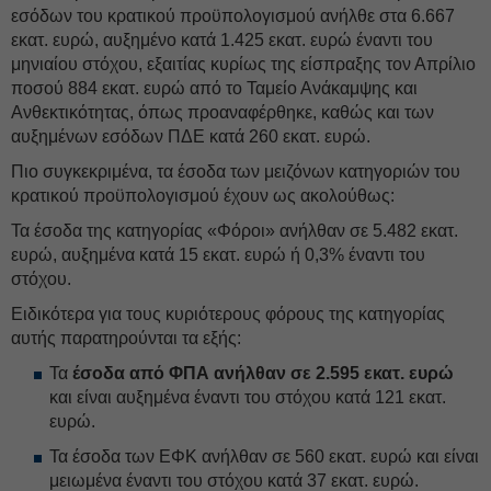
εσόδων του κρατικού προϋπολογισμού ανήλθε στα 6.667
εκατ. ευρώ, αυξημένο κατά 1.425 εκατ. ευρώ έναντι του
μηνιαίου στόχου, εξαιτίας κυρίως της είσπραξης τον Απρίλιο
ποσού 884 εκατ. ευρώ από το Ταμείο Ανάκαμψης και
Ανθεκτικότητας, όπως προαναφέρθηκε, καθώς και των
αυξημένων εσόδων ΠΔΕ κατά 260 εκατ. ευρώ.
Πιο συγκεκριμένα, τα έσοδα των μειζόνων κατηγοριών του
κρατικού προϋπολογισμού έχουν ως ακολούθως:
Τα έσοδα της κατηγορίας «Φόροι» ανήλθαν σε 5.482 εκατ.
ευρώ, αυξημένα κατά 15 εκατ. ευρώ ή 0,3% έναντι του
στόχου.
Ειδικότερα για τους κυριότερους φόρους της κατηγορίας
αυτής παρατηρούνται τα εξής:
Τα
έσοδα από ΦΠΑ ανήλθαν σε 2.595 εκατ. ευρώ
και είναι αυξημένα έναντι του στόχου κατά 121 εκατ.
ευρώ.
Τα έσοδα των ΕΦΚ ανήλθαν σε 560 εκατ. ευρώ και είναι
μειωμένα έναντι του στόχου κατά 37 εκατ. ευρώ.