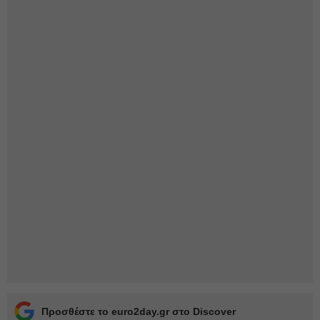
Προσθέστε το euro2day.gr στο Discover