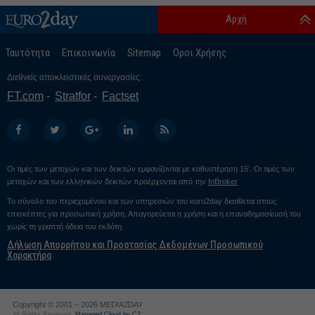
Αρχή
Ταυτότητα
Επικοινωνία
Sitemap
Οροι Χρήσης
Διεθνείς αποκλειστικές συνεργασίες:
FT.com
Stratfor
Factset
Οι τιμές των μετοχών και των δεικτών εμφανίζονται με καθυστέρηση 15’. Οι τιμές των
μετοχών και των ελληνικών δεικτών προέρχονται από την
InBroker
Το σύνολο του περιεχομένου και των υπηρεσιών του euro2day διατίθεται στους
επισκέπτες για προσωπική χρήση. Απαγορεύεται η χρήση και η επαναδημοσίευσή του
χωρίς τη γραπτή άδεια του εκδότη.
Δήλωση Απορρήτου και Προστασίας Δεδομένων Προσωπικού
Χαρακτήρα
Copyright © 2001 – 2026 MEDIA2DAY
All Rights Reserved.
Managed Cloud by C2