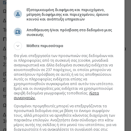
ηλεκτρονικής διεύθυνσης
Εξατομικευμένη διαφήμιση και περιεχόμενο,
Ωράριο λειτουργίας Γραφείου Κτηματογράφησης:
μέτρηση διαφήμισης και περιεχομένου, έρευνα
κοινού και ανάπτυξη υπηρεσιών
Δευτέρα – Τρίτη – Πέμπτη - Παρασκευή: 08:30– 16:30
Τετάρτη: 10:00 – 18:00
Αποθήκευση ή/και πρόσβαση στα δεδομένα μιας
συσκευής
ΓΡΑΦΕΙΟ ΚΤΗΜΑΤΟΓΡΑΦΗΣΗΣ ΛΗΜΝΟΥ
Μάθετε περισσότερα
Διεύθυνση: Ναυάρχου Κουντουριώτη 8, Τ.Κ. 81400, Μύρινα
Θα γίνει επεξεργασία των προσωπικών σας δεδομένων και
Τηλέφωνο για πληροφορίες σχετικά με την Ανάρτηση: +30
οι πληροφορίες από τη συσκευή σας (cookie, μοναδικά
210 6505600
αναγνωριστικά και άλλα δεδομένα συσκευής) ενδέχεται να
κοινοποιηθούν σε 237 παρόχους, οι οποίοι μπορούν να
(Ωράριο εξυπηρέτησης καθημερινά 08:00 – 21:00 και
αποκτήσουν πρόσβαση σε αυτές ή να τις αποθηκεύσουν.
Αυτές οι πληροφορίες ενδέχεται επίσης να
Σάββατο, Κυριακή 08:00 – 15:00)
χρησιμοποιηθούν συγκεκριμένα από αυτόν τον ιστότοπο.
Εμείς και οι συνεργάτες μας ενδέχεται να χρησιμοποιούμε
Ερωτήματα σχετικά με την Ανάρτηση, μέσω
ακριβή δεδομένα γεωγραφικής τοποθεσίας.
Λίστα
της
ηλεκτρονικής διεύθυνσης
συνεργατών.
Ωράριο λειτουργίας Γραφείου Κτηματογράφησης:
Ορισμένοι προμηθευτές μπορεί να επεξεργάζονται τα
προσωπικά δεδομένα σας με βάση το έννομο συμφέρον
Δευτέρα – Τρίτη – Τετάρτη - Πέμπτη - Παρασκευή: 08:00–
τους, αλλά μπορείτε να αρνηθείτε κάνοντας διαχείριση των
παρακάτω επιλογών. Αναζητήστε έναν σύνδεσμο στο κάτω
16:00
μέρος αυτής της σελίδας ή στο μενού του ιστοτόπου, για να
διαχειριστείτε ή να ανακαλέσετε τη συναίνεσή σας στις
Πληροφορίες και στον
ιστότοπο
.