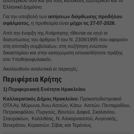
εσωτερικού όσο και για τους κατοίκους
εξωτερικού και το
Ελληνικό Δημόσιο.
Για την υποβολή των
αιτήσεων διόρθωσης προδήλου
σφάλματος
, η προθεσμία είναι
μέχρι τις 27-07-2026.
Από την έναρξη της Ανάρτησης τίθενται σε ισχύ οι
διατυπώσεις του άρθρου 5 του Ν. 2308/1995
που αφορούν
στη σύνταξη συμβολαίων, στη συζήτηση ενώπιον
δικαστηρίου και στην
καταχώριση οποιασδήποτε πράξης
στο Υποθηκοφυλακείο.
Ακολουθούν αναλυτικά οι περιοχές:
Περιφέρεια Κρήτης
1) Περιφερειακή Ενότητα Ηρακλείου
Καλλικρατικός Δήμος Ηρακλείου:
Προκαποδιστριακοί
ΟΤΑ Αγ. Μύρωνα, Άνω Ασιτών, Κάτω
Ασιτών, Πενταμοδίου,
Πετροκεφάλου, Πυργούς, Βουτών, Δαφνέ, Σκαλανίου,
Σταυρακίων,
Καλλιθέας, Ν. Αλικαρνασσού, Αυγενικής,
Βενεράτου, Κερασιών, Σίβας και Τεμένους