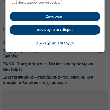
ρυθμίσεις απορρήτου και cookie.
#Ψηφιακή υπηρεσία
#Ψηφιακός μετασχηματισμός
Συναίνεση
#Κτηματολόγιο
ΣΧΕΤΙΚΑ ΘΕΜΑΤΑ
Δεν συγκατατίθεμαι
Διαχείριση επιλογών
Κτηματολόγιο: Παράταση για τις διορθωτικές αιτήσεις
Πρεμιέρα με τα αγροτικά ακίνητα κάνει το «ΜΙΔΑ» της
Εφορίας
ΕΦΚΑ: Ποιες υπηρεσίες δεν θα είναι προσωρινά
διαθέσιμες
Ερχεται ψηφιακό «σκανάρισμα» του οικονομικού
προφίλ πολιτών και επιχειρήσεων