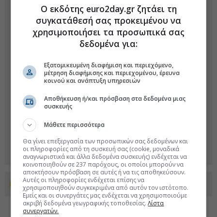
Ο εκδότης euro2day.gr ζητάει τη
συγκατάθεσή σας προκειμένου να
χρησιμοποιήσει τα προσωπικά σας
δεδομένα για:
Εξατομικευμένη διαφήμιση και περιεχόμενο,
μέτρηση διαφήμισης και περιεχομένου, έρευνα
κοινού και ανάπτυξη υπηρεσιών
Αποθήκευση ή/και πρόσβαση στα δεδομένα μιας
συσκευής
Μάθετε περισσότερα
Θα γίνει επεξεργασία των προσωπικών σας δεδομένων και
οι πληροφορίες από τη συσκευή σας (cookie, μοναδικά
αναγνωριστικά και άλλα δεδομένα συσκευής) ενδέχεται να
κοινοποιηθούν σε 237 παρόχους, οι οποίοι μπορούν να
αποκτήσουν πρόσβαση σε αυτές ή να τις αποθηκεύσουν.
Αυτές οι πληροφορίες ενδέχεται επίσης να
Προσθέστε το euro2day.gr στο Discover
χρησιμοποιηθούν συγκεκριμένα από αυτόν τον ιστότοπο.
Εμείς και οι συνεργάτες μας ενδέχεται να χρησιμοποιούμε
ακριβή δεδομένα γεωγραφικής τοποθεσίας.
Λίστα
συνεργατών.