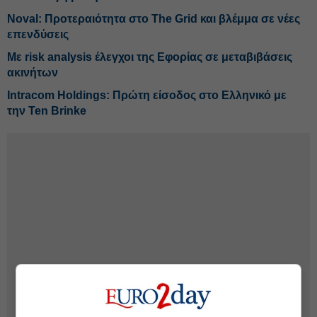
Noval: Προτεραιότητα στο The Grid και βλέμμα σε νέες
επενδύσεις
Με risk analysis έλεγχοι της Εφορίας σε μεταβιβάσεις
ακινήτων
Intracom Holdings: Πρώτη είσοδος στο Ελληνικό με
την Ten Brinke