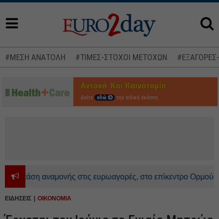
#ΜΕΣΗ ΑΝΑΤΟΛΗ
#ΤΙΜΕΣ-ΣΤΟΧΟΙ ΜΕΤΟΧΩΝ
#ΕΞΑΓΟΡΕΣ
Δείτε
εδώ
την ειδική έκδοση
Στάση αναμονής στις ευρωαγορές, στο επίκεντρο Ορμούζ και A
ΕΙΔΗΣΕΙΣ
ΟΙΚΟΝΟΜΙΑ