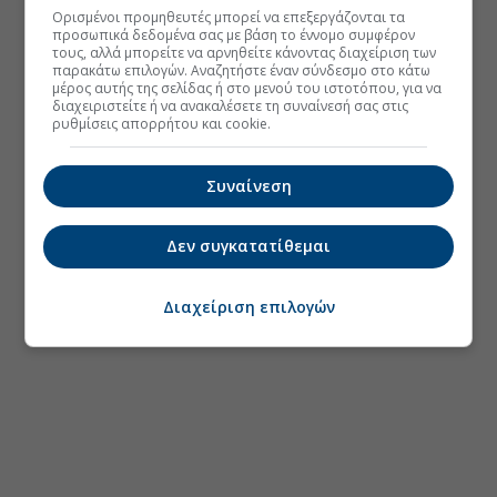
Ορισμένοι προμηθευτές μπορεί να επεξεργάζονται τα
προσωπικά δεδομένα σας με βάση το έννομο συμφέρον
τους, αλλά μπορείτε να αρνηθείτε κάνοντας διαχείριση των
παρακάτω επιλογών. Αναζητήστε έναν σύνδεσμο στο κάτω
μέρος αυτής της σελίδας ή στο μενού του ιστοτόπου, για να
διαχειριστείτε ή να ανακαλέσετε τη συναίνεσή σας στις
ρυθμίσεις απορρήτου και cookie.
Συναίνεση
Δεν συγκατατίθεμαι
Διαχείριση επιλογών