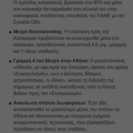
Η πρόοδος κατασκευής βρίσκεται στο 95% και μέσα
στο καλοκαίρι θα παραδοθεί στο σύνολό του στην
κυκλοφορία, συνδέοντας απευθείας την ΠΑΘΕ με την
Εγνατία Οδό.
Μετρό Θεσσαλονίκης:
Η επέκταση προς την
Καλαμαριά προβλέπεται να ολοκληρωθεί μέσα στο
καλοκαίρι, προσθέτοντας ουσιαστικά 4,8 χλμ. γραμμής
και 5 νέους σταθμούς.
Γραμμή 4 του Μετρό στην Αθήνα:
Ο μετροπόντικας
«Αθηνά», με αφετηρία την Κατεχάκη, έφτασε στο φρέαρ
«Ευαγγελισμός», ενώ ο δεύτερος δίδυμος
μετροπόντικας, η «Νίκη», εκτελεί τη διάνοιξη της
σήραγγας σε αντίθετη κατεύθυνση, από το Άλσος
Βεΐκου προς τον «Ευαγγελισμό».
Ανανέωση στόλου λεωφορείων:
Έχει ήδη
αντικατασταθεί το μεγαλύτερο μέρος του στόλου σε
Αθήνα και Θεσσαλονίκη με σύγχρονα οχήματα
αντιρρυπαντικής τεχνολογίας, που εξασφαλίζουν
πρόσβαση σε όλους τους επιβάτες.