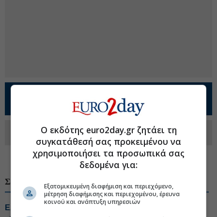
Προσθέστε το
Euro2day.gr
στο
Google
Discover!
Ακολουθήστε τη σελίδα του
Euro2day.gr
Ο εκδότης euro2day.gr ζητάει τη
στο
Linkedin
συγκατάθεσή σας προκειμένου να
χρησιμοποιήσει τα προσωπικά σας
#Θεσσαλονίκη
#Μετρό Αθήνας
#ΣΔΙΤ
δεδομένα για:
ΣΧΕΤΙΚΑ ΘΕΜΑΤΑ
Εξατομικευμένη διαφήμιση και περιεχόμενο,
μέτρηση διαφήμισης και περιεχομένου, έρευνα
κοινού και ανάπτυξη υπηρεσιών
Ελευσίνα–Οινόφυτα: Επιταχύνεται η ωρίμανση της