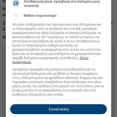
«μεγάλης παράκαμψης» της Αττικής
Αποθήκευση ή/και πρόσβαση στα δεδομένα μιας
συσκευής
Θεσσαλονίκη: Αντίστροφη μέτρηση για Μετρό, Flyover
και νέα ΔΕΘ
Μάθετε περισσότερα
Στην τελική ευθεία η μεγαλύτερη αναβάθμιση γραμμών
Θα γίνει επεξεργασία των προσωπικών σας δεδομένων και
οι πληροφορίες από τη συσκευή σας (cookie, μοναδικά
2 και 3 του Μετρό
αναγνωριστικά και άλλα δεδομένα συσκευής) ενδέχεται να
κοινοποιηθούν σε 237 παρόχους, οι οποίοι μπορούν να
Θεσσαλονίκη: 171 νέοι οδηγοί στον ΟΑΣΘ
αποκτήσουν πρόσβαση σε αυτές ή να τις αποθηκεύσουν.
Αυτές οι πληροφορίες ενδέχεται επίσης να
χρησιμοποιηθούν συγκεκριμένα από αυτόν τον ιστότοπο.
Εμείς και οι συνεργάτες μας ενδέχεται να χρησιμοποιούμε
ακριβή δεδομένα γεωγραφικής τοποθεσίας.
Λίστα
συνεργατών.
Ορισμένοι προμηθευτές μπορεί να επεξεργάζονται τα
προσωπικά δεδομένα σας με βάση το έννομο συμφέρον
τους, αλλά μπορείτε να αρνηθείτε κάνοντας διαχείριση των
παρακάτω επιλογών. Αναζητήστε έναν σύνδεσμο στο κάτω
μέρος αυτής της σελίδας ή στο μενού του ιστοτόπου, για να
διαχειριστείτε ή να ανακαλέσετε τη συναίνεσή σας στις
ρυθμίσεις απορρήτου και cookie.
Συναίνεση