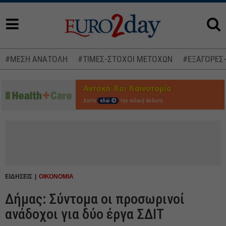
#ΜΕΣΗ ΑΝΑΤΟΛΗ
#ΤΙΜΕΣ-ΣΤΟΧΟΙ ΜΕΤΟΧΩΝ
#ΕΞΑΓΟΡΕΣ
Δείτε
εδώ
την ειδική έκδοση
ΕΙΔΗΣΕΙΣ
ΟΙΚΟΝΟΜΙΑ
Δήμας: Σύντομα οι προσωρινοί
ανάδοχοι για δύο έργα ΣΔΙΤ