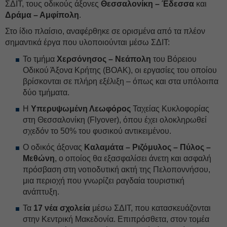
ΣΔΙΤ, τους οδικούς άξονες
Θεσσαλονίκη – Έδεσσα
και
Δράμα – Αμφίπολη
.
Στο ίδιο πλαίσιο, αναφέρθηκε σε ορισμένα από τα πλέον
σημαντικά έργα που υλοποιούνται μέσω ΣΔΙΤ:
Το τμήμα
Χερσόνησος – Νεάπολη
του Βόρειου
Οδικού Άξονα Κρήτης (ΒΟΑΚ), οι εργασίες του οποίου
βρίσκονται σε πλήρη εξέλιξη – όπως και στα υπόλοιπα
δύο τμήματα.
Η
Υπερυψωμένη Λεωφόρος
Ταχείας Κυκλοφορίας
στη Θεσσαλονίκη (Flyover), όπου έχει ολοκληρωθεί
σχεδόν το 50% του φυσικού αντικειμένου.
Ο οδικός άξονας
Καλαμάτα – Ριζόμυλος – Πύλος –
Μεθώνη
, ο οποίος θα εξασφαλίσει άνετη και ασφαλή
πρόσβαση στη νοτιοδυτική ακτή της Πελοποννήσου,
μια περιοχή που γνωρίζει ραγδαία τουριστική
ανάπτυξη.
Τα
17 νέα σχολεία
μέσω ΣΔΙΤ, που κατασκευάζονται
στην Κεντρική Μακεδονία. Επιπρόσθετα, στον τομέα