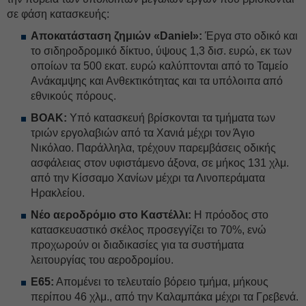
σε φάση κατασκευής:
Αποκατάσταση ζημιών «Daniel»:
Έργα στο οδικό και
το σιδηροδρομικό δίκτυο, ύψους 1,3 δισ. ευρώ, εκ των
οποίων τα 500 εκατ. ευρώ καλύπτονται από το Ταμείο
Ανάκαμψης και Ανθεκτικότητας και τα υπόλοιπα από
εθνικούς πόρους.
ΒΟΑΚ:
Υπό κατασκευή βρίσκονται τα τμήματα των
τριών εργολαβιών από τα Χανιά μέχρι τον Άγιο
Νικόλαο. Παράλληλα, τρέχουν παρεμβάσεις οδικής
ασφάλειας στον υφιστάμενο άξονα, σε μήκος 131 χλμ.
από την Κίσσαμο Χανίων μέχρι τα Λινοπεράματα
Ηρακλείου.
Νέο αεροδρόμιο στο Καστέλλι:
Η πρόοδος στο
κατασκευαστικό σκέλος προσεγγίζει το 70%, ενώ
προχωρούν οι διαδικασίες για τα συστήματα
λειτουργίας του αεροδρομίου.
Ε65:
Απομένει το τελευταίο βόρειο τμήμα, μήκους
περίπου 46 χλμ., από την Καλαμπάκα μέχρι τα Γρεβενά.