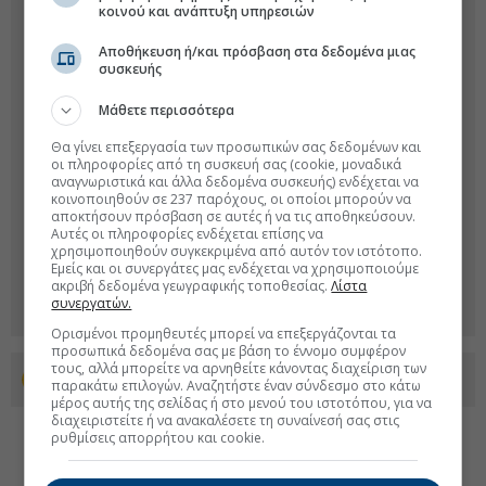
κοινού και ανάπτυξη υπηρεσιών
Αποθήκευση ή/και πρόσβαση στα δεδομένα μιας
συσκευής
Μάθετε περισσότερα
Θα γίνει επεξεργασία των προσωπικών σας δεδομένων και
οι πληροφορίες από τη συσκευή σας (cookie, μοναδικά
αναγνωριστικά και άλλα δεδομένα συσκευής) ενδέχεται να
κοινοποιηθούν σε 237 παρόχους, οι οποίοι μπορούν να
αποκτήσουν πρόσβαση σε αυτές ή να τις αποθηκεύσουν.
Αυτές οι πληροφορίες ενδέχεται επίσης να
χρησιμοποιηθούν συγκεκριμένα από αυτόν τον ιστότοπο.
Εμείς και οι συνεργάτες μας ενδέχεται να χρησιμοποιούμε
ακριβή δεδομένα γεωγραφικής τοποθεσίας.
Λίστα
συνεργατών.
Ορισμένοι προμηθευτές μπορεί να επεξεργάζονται τα
προσωπικά δεδομένα σας με βάση το έννομο συμφέρον
τους, αλλά μπορείτε να αρνηθείτε κάνοντας διαχείριση των
Προσθέστε το euro2day.gr στο Discover
παρακάτω επιλογών. Αναζητήστε έναν σύνδεσμο στο κάτω
μέρος αυτής της σελίδας ή στο μενού του ιστοτόπου, για να
διαχειριστείτε ή να ανακαλέσετε τη συναίνεσή σας στις
ρυθμίσεις απορρήτου και cookie.