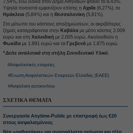
7,54%, ενώ ειδικά στον Δήμο Αθηναίων φτάνει το 8,43%.
Υψηλά ποσοστά εμφανίζουν επίσης η
Αχαΐα
(6,27%), το
Ηράκλειο
(5,84%) και η
Θεσσαλονίκη
(5,81%).
Στο μέτωπο του κόστους αποζημιώσεων, οι ακριβότερες
ζημιές καταγράφονται στην
Καβάλα
με μέσο κόστος 2.009
ευρώ και στη
Χαλκιδική
με 2.005 ευρώ. Ακολουθούν η
Φωκίδα
με 1.891 ευρώ και τα
Γρεβενά
με 1.875 ευρώ.
* Δείτε αναλυτικά στη στήλη Συνοδευτικό Υλικό.
#Ασφαλιστικές εταιρείες
#Ενωση Ασφαλιστικών Εταιρειών Ελλάδας (ΕΑΕΕ)
#Ασφάλιση αυτοκινήτου
ΣΧΕΤΙΚΑ ΘΕΜΑΤΑ
Συνεργασία Anytime-Public με επιστροφή έως €20
στους ασφαλισμένους
Νέα «ραβασάκια» για ανασφάλιστα οχήματα και τέλη