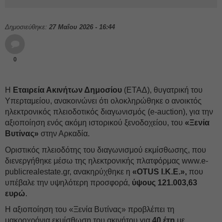
Δημοσιεύθηκε:
27 Μαΐου 2026 - 16:44
0
Η
Εταιρεία Ακινήτων Δημοσίου
(ΕΤΑΔ), θυγατρική του
Υπερταμείου, ανακοινώνει ότι ολοκληρώθηκε ο ανοικτός
ηλεκτρονικός πλειοδοτικός διαγωνισμός (e-auction), για την
αξιοποίηση ενός ακόμη ιστορικού ξενοδοχείου, του
«Ξενία
Βυτίνας»
στην Αρκαδία.
Οριστικός πλειοδότης του διαγωνισμού εκμίσθωσης, που
διενεργήθηκε μέσω της ηλεκτρονικής πλατφόρμας www.e-
publicrealestate.gr, ανακηρύχθηκε η
«OTUS I.K.E.»,
που
υπέβαλε την υψηλότερη προσφορά,
ύψους 121.003,63
ευρώ
.
Η αξιοποίηση του «Ξενία Βυτίνας» προβλέπει τη
μακροχρόνια εκμίσθωση του ακινήτου για
40 έτη
με