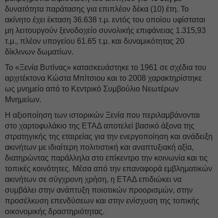
δυνατότητα παράτασης για επιπλέον δέκα (10) έτη. Το
ακίνητο έχει έκταση 36.638 τ.μ. εντός του οποίου υφίσταται
μη λειτουργούν ξενοδοχείο συνολικής επιφάνειας 1.315,93
τ.μ., πλέον υπογείου 61.65 τ.μ. και δυναμικότητας 20
δίκλινων δωματίων.
Το «Ξενία Βυτίνας» κατασκευάστηκε το 1961 σε σχέδια του
αρχιτέκτονα Κώστα Μπίτσιου και το 2008 χαρακτηρίστηκε
ως μνημείο από το Κεντρικό Συμβούλιο Νεωτέρων
Μνημείων.
Η αξιοποίηση των ιστορικών Ξενία που περιλαμβάνονται
στο χαρτοφυλάκιο της ΕΤΑΔ αποτελεί βασικό άξονα της
στρατηγικής της εταιρείας για την ενεργοποίηση και ανάδειξη
ακινήτων με ιδιαίτερη πολιτιστική και αναπτυξιακή αξία,
διατηρώντας παράλληλα στο επίκεντρο την κοινωνία και τις
τοπικές κοινότητες. Μέσα από την επαναφορά εμβληματικών
ακινήτων σε σύγχρονη χρήση, η ΕΤΑΔ επιδιώκει να
συμβάλει στην ανάπτυξη ποιοτικών προορισμών, στην
προσέλκυση επενδύσεων και στην ενίσχυση της τοπικής
οικονομικής δραστηριότητας.