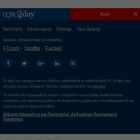
Αρχή
Ταυτότητα
Επικοινωνία
Sitemap
Οροι Χρήσης
Διεθνείς αποκλειστικές συνεργασίες:
FT.com
Stratfor
Factset
Οι τιμές των μετοχών και των δεικτών εμφανίζονται με καθυστέρηση 15’. Οι τιμές των
μετοχών και των ελληνικών δεικτών προέρχονται από την
InBroker
Το σύνολο του περιεχομένου και των υπηρεσιών του euro2day διατίθεται στους
επισκέπτες για προσωπική χρήση. Απαγορεύεται η χρήση και η επαναδημοσίευσή του
χωρίς τη γραπτή άδεια του εκδότη.
Δήλωση Απορρήτου και Προστασίας Δεδομένων Προσωπικού
Χαρακτήρα