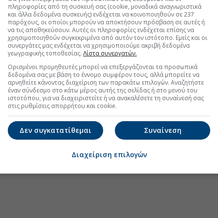
πληροφορίες από τη συσκευή σας (cookie, μοναδικά αναγνωριστικά
και άλλα δεδομένα συσκευής) ενδέχεται να κοινοποιηθούν σε 237
παρόχους, οι οποίοι μπορούν να αποκτήσουν πρόσβαση σε αυτές ή
να τις αποθηκεύσουν. Αυτές οι πληροφορίες ενδέχεται επίσης να
χρησιμοποιηθούν συγκεκριμένα από αυτόν τον ιστότοπο. Εμείς και οι
.gr στο Discover
συνεργάτες μας ενδέχεται να χρησιμοποιούμε ακριβή δεδομένα
γεωγραφικής τοποθεσίας.
Λίστα συνεργατών.
Ορισμένοι προμηθευτές μπορεί να επεξεργάζονται τα προσωπικά
δεδομένα σας με βάση το έννομο συμφέρον τους, αλλά μπορείτε να
αρνηθείτε κάνοντας διαχείριση των παρακάτω επιλογών. Αναζητήστε
έναν σύνδεσμο στο κάτω μέρος αυτής της σελίδας ή στο μενού του
ιστοτόπου, για να διαχειριστείτε ή να ανακαλέσετε τη συναίνεσή σας
στις ρυθμίσεις απορρήτου και cookie.
Δεν συγκατατίθεμαι
Συναίνεση
Διαχείριση επιλογών