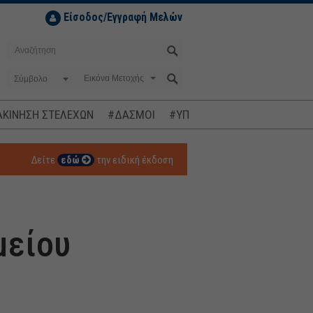
Είσοδος/Εγγραφή Μελών
Σύμβολο
ΚΙΝΗΣΗ ΣΤΕΛΕΧΩΝ
#ΔΑΣΜΟΙ
#ΥΠΟΚΛΟΠΕΣ
#ΠΛΗΘΩΡΙΣΜ
Δείτε
εδώ
την ειδική έκδοση
μείου