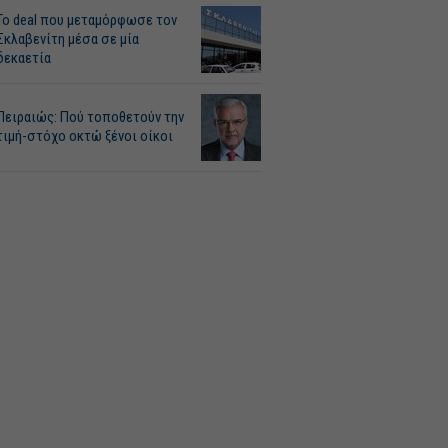
Το deal που μεταμόρφωσε τον
Σκλαβενίτη μέσα σε μία
δεκαετία
Πειραιώς: Πού τοποθετούν την
τιμή-στόχο οκτώ ξένοι οίκοι