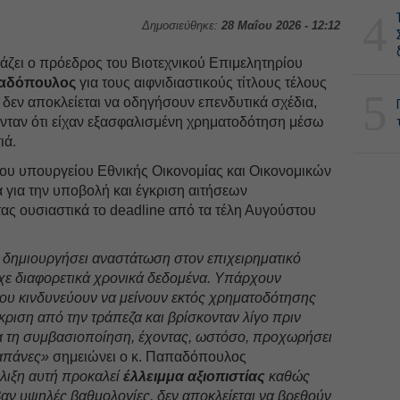
4
Δημοσιεύθηκε:
28 Μαΐου 2026 - 12:12
άζει ο πρόεδρος του Βιοτεχνικού Επιμελητηρίου
αδόπουλος
για τους αιφνιδιαστικούς τίτλους τέλους
5
δεν αποκλείεται να οδηγήσουν επενδυτικά σχέδια,
ύνταν ότι είχαν εξασφαλισμένη χρηματοδότηση μέσω
ιά.
ου υπουργείου Εθνικής Οικονομίας και Οικονομικών
 για την υποβολή και έγκριση αιτήσεων
ας ουσιαστικά το deadline από τα τέλη Αυγούστου
δημιουργήσει αναστάτωση στον επιχειρηματικό
ίχε διαφορετικά χρονικά δεδομένα. Υπάρχουν
ου κινδυνεύουν να μείνουν εκτός χρηματοδότησης
γκριση από την τράπεζα και βρίσκονταν λίγο πριν
ια τη συμβασιοποίηση, έχοντας, ωστόσο, προχωρήσει
δαπάνες»
σημειώνει ο κ. Παπαδόπουλος
έλιξη αυτή προκαλεί
έλλειμμα αξιοπιστίας
καθώς
αβαν υψηλές βαθμολογίες, δεν αποκλείεται να βρεθούν