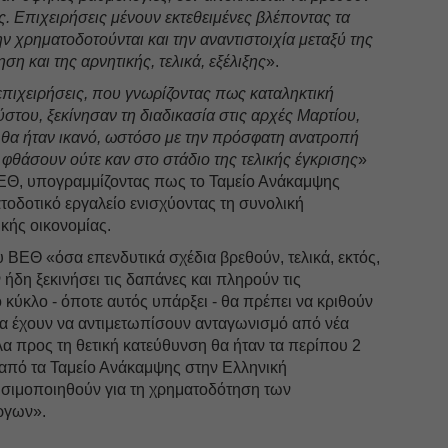
. Επιχειρήσεις μένουν εκτεθειμένες βλέποντας τα
ν χρηματοδοτούνται και την αναντιστοιχία μεταξύ της
ση και της αρνητικής, τελικά, εξέλιξης
».
πιχειρήσεις, που γνωρίζοντας πως καταληκτική
στου, ξεκίνησαν τη διαδικασία στις αρχές Μαρτίου,
θα ήταν ικανό, ωστόσο με την πρόσφατη ανατροπή
φθάσουν ούτε καν στο στάδιο της τελικής έγκρισης
»
ΕΘ, υπογραμμίζοντας πως το Ταμείο Ανάκαμψης
τοδοτικό εργαλείο ενισχύοντας τη συνολική
ικής οικονομίας.
ΒΕΘ «όσα επενδυτικά σχέδια βρεθούν, τελικά, εκτός,
ν ήδη ξεκινήσει τις δαπάνες και πληρούν τις
κύκλο - όποτε αυτός υπάρξει - θα πρέπει να κριθούν
να έχουν να αντιμετωπίσουν ανταγωνισμό από νέα
α προς τη θετική κατεύθυνση θα ήταν τα περίπου 2
από τα Ταμείο Ανάκαμψης στην Ελληνική
σιμοποιηθούν για τη χρηματοδότηση των
ργων».