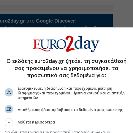
uro2day.gr
στο
Google Discover!
 εξελίξεις με την υπογραφη εγκυρότητας του Euro2day.gr
FOLLOW US
Ακολουθήστε τη σελίδα του
Euro2day.gr
στο
Linkedin
Ο εκδότης euro2day.gr ζητάει τη συγκατάθεσή
Θ
σας προκειμένου να χρησιμοποιήσει τα
προσωπικά σας δεδομένα για:
Εξατομικευμένη διαφήμιση και περιεχόμενο, μέτρηση
διαφήμισης και περιεχομένου, έρευνα κοινού και ανάπτυξη
ετά το Ταμείο Ανάκαμψης
υπηρεσιών
ειρήσεις που κέρδισαν τη μάχη των δανείων
Αποθήκευση ή/και πρόσβαση στα δεδομένα μιας συσκευής
 παλαιών «ειδήσεων» η πορεία του Ταμείου
Μάθετε περισσότερα
10,6 δισ. ευρώ πέφτει ο πήχης το 2027
Θα γίνει επεξεργασία των προσωπικών σας δεδομένων και οι