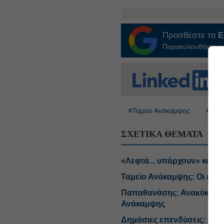
Προσθέστε το
E
Παρακολουθήστε τις
#Ταμείο Ανάκαμψης
#ΒΕ
ΣΧΕΤΙΚΑ ΘΕΜΑΤΑ
«Λεφτά... υπάρχουν» και μ
Ταμείο Ανάκαμψης: Οι επιχ
Παπαθανάσης: Ανακύκλωση
Ανάκαμψης
Δημόσιες επενδύσεις: Στα 