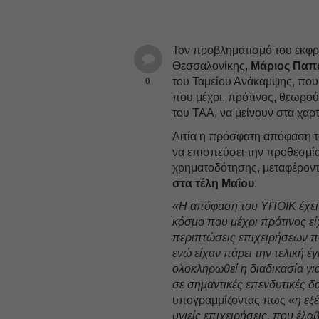
Τον προβληματισμό του εκφρ
Θεσσαλονίκης,
Μάριος Παπ
του Ταμείου Ανάκαμψης, που 
0
που μέχρι, πρότινος, θεωρο
του ΤΑΑ, να μείνουν στα χαρτ
Αιτία η πρόσφατη απόφαση τ
να επισπεύσει την προθεσμία
χρηματοδότησης, μεταφέροντ
στα τέλη Μαΐου
.
«Η απόφαση του ΥΠΟΙΚ έχει 
κόσμο που μέχρι πρότινος ε
περιπτώσεις επιχειρήσεων π
ενώ είχαν πάρει την τελική έ
ολοκληρωθεί η διαδικασία γ
σε σημαντικές επενδυτικές 
υπογραμμίζοντας πως «
η εξ
υγιείς επιχειρήσεις, που έλ