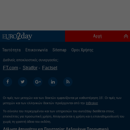
Αρχή
Ταυτότητα
Επικοινωνία
Sitemap
Οροι Χρήσης
Διεθνείς αποκλειστικές συνεργασίες:
FT.com
Stratfor
Factset
Οι τιμές των μετοχών και των δεικτών εμφανίζονται με καθυστέρηση 15’. Οι τιμές των
μετοχών και των ελληνικών δεικτών προέρχονται από την
InBroker
Το σύνολο του περιεχομένου και των υπηρεσιών του euro2day διατίθεται στους
επισκέπτες για προσωπική χρήση. Απαγορεύεται η χρήση και η επαναδημοσίευσή του
χωρίς τη γραπτή άδεια του εκδότη.
Δήλωση Απορρήτου και Προστασίας Δεδομένων Προσωπικού