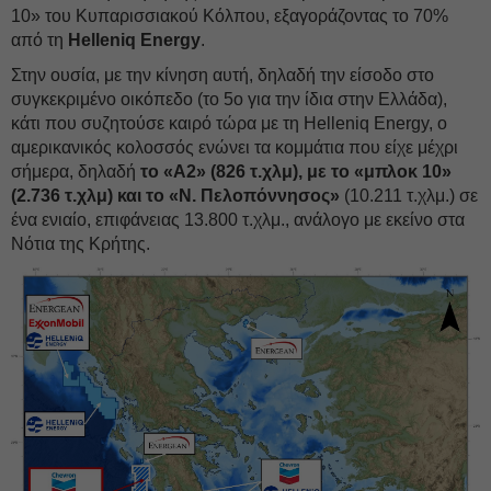
10» του Κυπαρισσιακού Κόλπου, εξαγοράζοντας το 70%
από τη
Helleniq Energy
.
Στην ουσία, με την κίνηση αυτή, δηλαδή την είσοδο στο
συγκεκριμένο οικόπεδο (το 5ο για την ίδια στην Ελλάδα),
κάτι που συζητούσε καιρό τώρα με τη Helleniq Energy, ο
αμερικανικός κολοσσός ενώνει τα κομμάτια που είχε μέχρι
σήμερα, δηλαδή
το «Α2» (826 τ.χλμ), με το «μπλοκ 10»
(2.736 τ.χλμ) και το «Ν. Πελοπόννησος»
(10.211 τ.χλμ.) σε
ένα ενιαίο, επιφάνειας 13.800 τ.χλμ., ανάλογο με εκείνο στα
Νότια της Κρήτης.