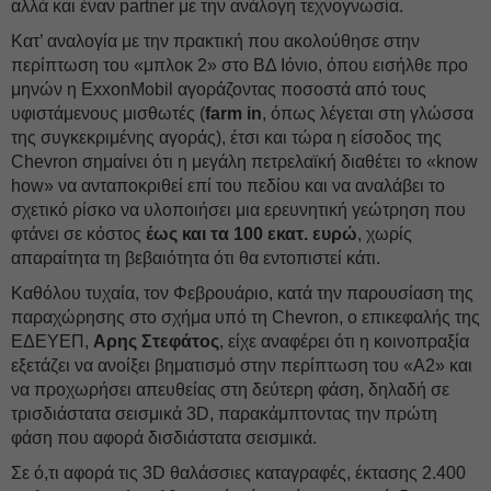
αλλά και έναν partner με την ανάλογη τεχνογνωσία.
Κατ’ αναλογία με την πρακτική που ακολούθησε στην
περίπτωση του «μπλοκ 2» στο ΒΔ Ιόνιο, όπου εισήλθε προ
μηνών η ExxonMobil αγοράζοντας ποσοστά από τους
υφιστάμενους μισθωτές (
farm in
, όπως λέγεται στη γλώσσα
της συγκεκριμένης αγοράς), έτσι και τώρα η είσοδος της
Chevron σημαίνει ότι η μεγάλη πετρελαϊκή διαθέτει το «know
how» να ανταποκριθεί επί του πεδίου και να αναλάβει το
σχετικό ρίσκο να υλοποιήσει μια ερευνητική γεώτρηση που
φτάνει σε κόστος
έως και τα 100 εκατ. ευρώ
, χωρίς
απαραίτητα τη βεβαιότητα ότι θα εντοπιστεί κάτι.
Καθόλου τυχαία, τον Φεβρουάριο, κατά την παρουσίαση της
παραχώρησης στο σχήμα υπό τη Chevron, ο επικεφαλής της
ΕΔΕΥΕΠ,
Αρης Στεφάτος
, είχε αναφέρει ότι η κοινοπραξία
εξετάζει να ανοίξει βηματισμό στην περίπτωση του «Α2» και
να προχωρήσει απευθείας στη δεύτερη φάση, δηλαδή σε
τρισδιάστατα σεισμικά 3D, παρακάμπτοντας την πρώτη
φάση που αφορά δισδιάστατα σεισμικά.
Σε ό,τι αφορά τις 3D θαλάσσιες καταγραφές, έκτασης 2.400