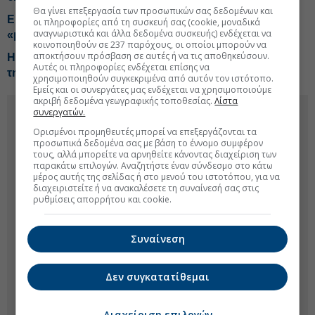
Θα γίνει επεξεργασία των προσωπικών σας δεδομένων και
Energean: Βάση η Ηγουμενίτσα για τη γεώτρηση στο
οι πληροφορίες από τη συσκευή σας (cookie, μοναδικά
αναγνωριστικά και άλλα δεδομένα συσκευής) ενδέχεται να
«μπλοκ 2»
κοινοποιηθούν σε 237 παρόχους, οι οποίοι μπορούν να
αποκτήσουν πρόσβαση σε αυτές ή να τις αποθηκεύσουν.
H έκπληξη από την Helleniq Energy-Τα telecom σχέδια
Αυτές οι πληροφορίες ενδέχεται επίσης να
της ΔΕΗ-Tips για Coca Cola, Alter Ego, ΑΔΜΗΕ, ΙΝΤΕΚ
χρησιμοποιηθούν συγκεκριμένα από αυτόν τον ιστότοπο.
Εμείς και οι συνεργάτες μας ενδέχεται να χρησιμοποιούμε
ακριβή δεδομένα γεωγραφικής τοποθεσίας.
Λίστα
συνεργατών.
Ορισμένοι προμηθευτές μπορεί να επεξεργάζονται τα
προσωπικά δεδομένα σας με βάση το έννομο συμφέρον
τους, αλλά μπορείτε να αρνηθείτε κάνοντας διαχείριση των
παρακάτω επιλογών. Αναζητήστε έναν σύνδεσμο στο κάτω
μέρος αυτής της σελίδας ή στο μενού του ιστοτόπου, για να
διαχειριστείτε ή να ανακαλέσετε τη συναίνεσή σας στις
ρυθμίσεις απορρήτου και cookie.
Συναίνεση
Δεν συγκατατίθεμαι
Διαχείριση επιλογών