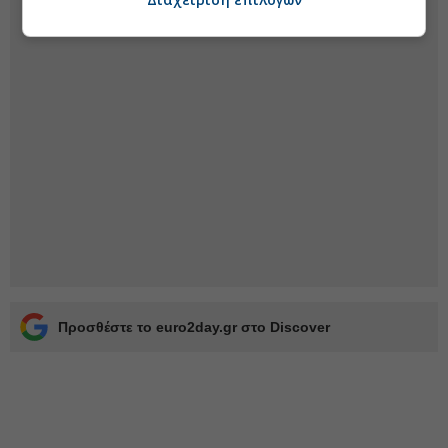
Προσθέστε το euro2day.gr στο Discover