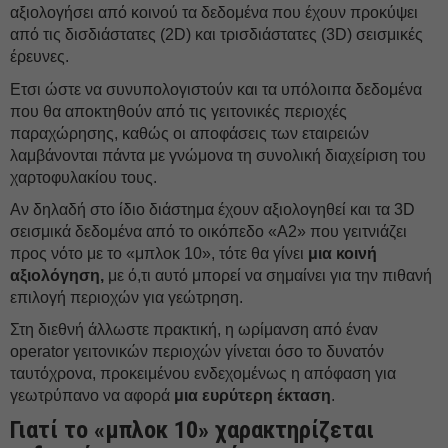
αξιολογήσει από κοινού τα δεδομένα που έχουν προκύψει
από τις δισδιάστατες (2D) και τρισδιάστατες (3D) σεισμικές
έρευνες.
Ετσι ώστε να συνυπολογιστούν και τα υπόλοιπα δεδομένα
που θα αποκτηθούν από τις γειτονικές περιοχές
παραχώρησης, καθώς οι αποφάσεις των εταιρειών
λαμβάνονται πάντα με γνώμονα τη συνολική διαχείριση του
χαρτοφυλακίου τους.
Αν δηλαδή στο ίδιο διάστημα έχουν αξιολογηθεί και τα 3D
σεισμικά δεδομένα από το οικόπεδο «Α2» που γειτνιάζει
προς νότο με το «μπλοκ 10», τότε θα γίνει
μια κοινή
αξιολόγηση,
με ό,τι αυτό μπορεί να σημαίνει για την πιθανή
επιλογή περιοχών για γεώτρηση.
Στη διεθνή άλλωστε πρακτική, η ωρίμανση από έναν
operator γειτονικών περιοχών γίνεται όσο το δυνατόν
ταυτόχρονα, προκειμένου ενδεχομένως η απόφαση για
γεωτρύπανο να αφορά
μια ευρύτερη έκταση
.
Γιατί το «μπλοκ 10» χαρακτηρίζεται