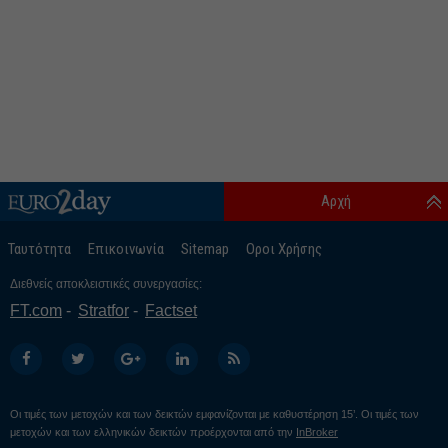
Αρχή
Ταυτότητα
Επικοινωνία
Sitemap
Οροι Χρήσης
Διεθνείς αποκλειστικές συνεργασίες:
FT.com
Stratfor
Factset
Οι τιμές των μετοχών και των δεικτών εμφανίζονται με καθυστέρηση 15’. Οι τιμές των
μετοχών και των ελληνικών δεικτών προέρχονται από την
InBroker