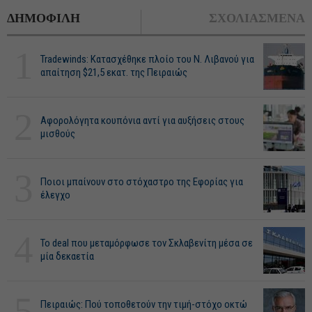
ΔΗΜΟΦΙΛΗ
ΣΧΟΛΙΑΣΜΕΝΑ
1
Tradewinds: Κατασχέθηκε πλοίο του Ν. Λιβανού για
απαίτηση $21,5 εκατ. της Πειραιώς
2
Αφορολόγητα κουπόνια αντί για αυξήσεις στους
μισθούς
3
Ποιοι μπαίνουν στο στόχαστρο της Εφορίας για
έλεγχο
4
Το deal που μεταμόρφωσε τον Σκλαβενίτη μέσα σε
μία δεκαετία
5
Πειραιώς: Πού τοποθετούν την τιμή-στόχο οκτώ