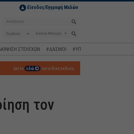
Είσοδος/Εγγραφή Μελών
Σύμβολο
ΚΙΝΗΣΗ ΣΤΕΛΕΧΩΝ
#ΔΑΣΜΟΙ
#ΥΠΟΚΛΟΠΕΣ
#ΠΛΗΘΩΡΙΣΜ
Δείτε
εδώ
την ειδική έκδοση
οίηση τον