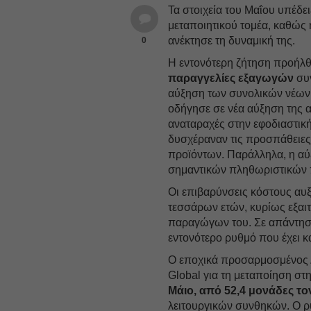
Τα στοιχεία του Μαΐου υπέδει
μεταποιητικού τομέα, καθώς
ανέκτησε τη δυναμική της.
0
Η εντονότερη ζήτηση προήλθ
παραγγελίες εξαγωγών
συν
αύξηση των συνολικών νέων 
οδήγησε σε νέα αύξηση της α
αναταραχές στην εφοδιαστική
δυσχέραναν τις προσπάθειε
προϊόντων. Παράλληλα, η α
σημαντικών πληθωριστικών 
Οι επιβαρύνσεις κόστους αυ
τεσσάρων ετών, κυρίως εξαι
παραγώγων του. Σε απάντηση,
εντονότερο ρυθμό που έχει κ
Ο εποχικά προσαρμοσμένος 
Global για τη μεταποίηση σ
Μάιο, από 52,4 μονάδες το
λειτουργικών συνθηκών. Ο ρ