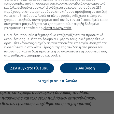
ενδύσεις σε νέες εγκαταστάσεις και η ενίσχυση των
πληροφορίες από τη συσκευή σας (cookie, μοναδικά αναγνωριστικά
οτέλεσαν βασικούς παράγοντες βελτίωσης της
και άλλα δεδομένα συσκευής) ενδέχεται να κοινοποιηθούν σε 237
παρόχους, οι οποίοι μπορούν να αποκτήσουν πρόσβαση σε αυτές ή
οδοξία παραμένει χαμηλότερη από τα επίπεδα που
να τις αποθηκεύσουν. Αυτές οι πληροφορίες ενδέχεται επίσης να
σα στο έτος, εξακολουθεί να βρίσκεται σε
χρησιμοποιηθούν συγκεκριμένα από αυτόν τον ιστότοπο. Εμείς και οι
όθεσμη τάση της έρευνας.
συνεργάτες μας ενδέχεται να χρησιμοποιούμε ακριβή δεδομένα
γεωγραφικής τοποθεσίας.
Λίστα συνεργατών.
Ορισμένοι προμηθευτές μπορεί να επεξεργάζονται τα προσωπικά
δεδομένα σας με βάση το έννομο συμφέρον τους, αλλά μπορείτε να
uro2day.gr
στο
Google Discover!
αρνηθείτε κάνοντας διαχείριση των παρακάτω επιλογών. Αναζητήστε
έναν σύνδεσμο στο κάτω μέρος αυτής της σελίδας ή στο μενού του
 εξελίξεις με την υπογραφη εγκυρότητας του Euro2day.gr
ιστοτόπου, για να διαχειριστείτε ή να ανακαλέσετε τη συναίνεσή σας
στις ρυθμίσεις απορρήτου και cookie.
FOLLOW US
Δεν συγκατατίθεμαι
Συναίνεση
Ακολουθήστε τη σελίδα του
Euro2day.gr
στο
Linkedin
ικονομολόγος της S&P Global Market Intelligence,
Διαχείριση επιλογών
 τομέας κατέγραψε ανανεωμένη δυναμική τον Μάιο,
ς παραγωγής και των νέων πωλήσεων επιταχύνθηκαν.
 θέσεων εργασίας ενισχύθηκε και η επιχειρηματική