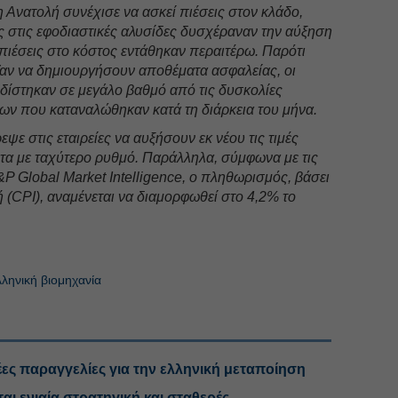
Ανατολή συνέχισε να ασκεί πιέσεις στον κλάδο,
ς στις εφοδιαστικές αλυσίδες δυσχέραναν την αύξηση
πιέσεις στο κόστος εντάθηκαν περαιτέρω. Παρότι
ζαν να δημιουργήσουν αποθέματα ασφαλείας, οι
ίστηκαν σε μεγάλο βαθμό από τις δυσκολίες
ν που καταναλώθηκαν κατά τη διάρκεια του μήνα.
ψε στις εταιρείες να αυξήσουν εκ νέου τις τιμές
τα με ταχύτερο ρυθμό. Παράλληλα, σύμφωνα με τις
&P Global Market Intelligence, ο πληθωρισμός, βάσει
 (CPI), αναμένεται να διαμορφωθεί στο 4,2% το
ληνική βιομηχανία
ες παραγγελίες για την ελληνική μεταποίηση
αι ενιαία στρατηγική και σταθερές