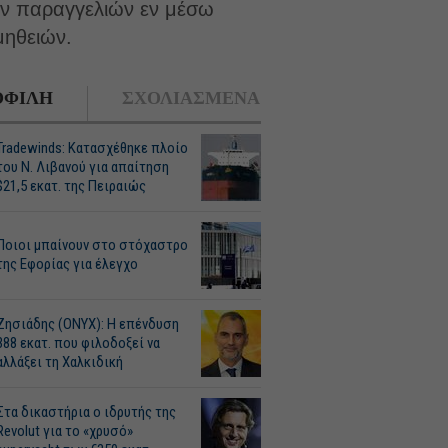
ων παραγγελιών εν μέσω
μηθειών.
ΦΙΛΗ
ΣΧΟΛΙΑΣΜΕΝΑ
Tradewinds: Κατασχέθηκε πλοίο
του Ν. Λιβανού για απαίτηση
$21,5 εκατ. της Πειραιώς
Ποιοι μπαίνουν στο στόχαστρο
της Εφορίας για έλεγχο
Ζησιάδης (ONYX): Η επένδυση
388 εκατ. που φιλοδοξεί να
αλλάξει τη Χαλκιδική
Στα δικαστήρια ο ιδρυτής της
Revolut για το «χρυσό»