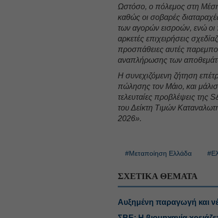
Ωστόσο, ο πόλεμος στη Μέση 
καθώς οι σοβαρές διαταραχέ
των αγορών εισροών, ενώ οι 
αρκετές επιχειρήσεις σχεδία
προσπάθειες αυτές παρεμποδ
αναπλήρωσης των αποθεμάτω
Η συνεχιζόμενη ζήτηση επέτρε
πώλησης τον Μάιο, και μάλισ
τελευταίες προβλέψεις της S
του Δείκτη Τιμών Καταναλωτή
2026».
#Μεταποίηση Ελλάδα
#Ελ
ΣΧΕΤΙΚΑ ΘΕΜΑΤΑ
Αυξημένη παραγωγή και νέ
ΣΒΕ: Η βιομηχανία χρειάζετ