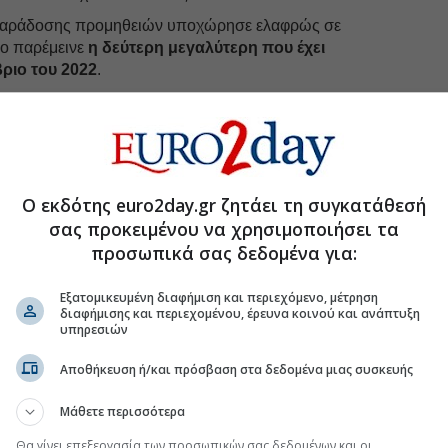
παράδοσης προμηθειών υποχώρησε ελαφρώς σε
σο παρέμεινε
η δεύτερη μεγαλύτερη που έχει
ριο του 2022
.
ικών
περιόρισαν τις αγορές εισροών των ελληνικών
. Η αγοραστική δραστηριότητα αυξήθηκε για 19ο
ν βραδύτερο ρυθμό του τελευταίου περίπου έτους. Ως
ς δυσκολεύτηκαν να αναπληρώσουν τα αποθέματά τους
ων υλών όσο και τα αποθέματα ετοίμων προϊόντων
Ο εκδότης euro2day.gr ζητάει τη συγκατάθεσή
ό.
σας προκειμένου να χρησιμοποιήσει τα
αύξηση των νέων παραγγελιών ενίσχυσε τις
προσωπικά σας δεδομένα για:
 παραγωγικής δυναμικότητας, οδηγώντας σε
χόλησης. Ο ρυθμός δημιουργίας νέων θέσεων
Εξατομικευμένη διαφήμιση και περιεχόμενο, μέτρηση
 των τελευταίων τεσσάρων μηνών. Παρά ταύτα, ο
διαφήμισης και περιεχομένου, έρευνα κοινού και ανάπτυξη
υπηρεσιών
ργασιών επέστρεψε σε ανοδική πορεία. Μετά τη μικρή
κτέλεστα αυξήθηκαν με τον ταχύτερο ρυθμό από τον
Αποθήκευση ή/και πρόσβαση στα δεδομένα μιας συσκευής
η προμήθεια πρώτων υλών έγινε δυσκολότερη.
γωγή τους επόμενους 12 μήνες ενισχύθηκαν εκ νέου
Μάθετε περισσότερα
ιχειρήσεις που συμμετείχαν στην έρευνα, η διεύρυνση
Θα γίνει επεξεργασία των προσωπικών σας δεδομένων και οι