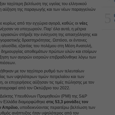
ξαν ταχύτερη βελτίωση της υγείας του ελληνικού
 η αύξηση της παραγωγής και των νέων παραγγελιών
5
ε κυρίως από την εγχώρια αγορά, καθώς οι
νέες
έχισαν να υποχωρούν. Παρ’ όλα αυτά, η μέτρια
εργασιών στήριξε την ενίσχυση της απασχόλησης και
γοραστικής δραστηριότητας. Ωστόσο, οι έντονες
 αλυσίδα, εξαιτίας του πολέμου στη Μέση Ανατολή,
ς δημιουργίας αποθεμάτων πρώτων υλών και ετοίμων
ύξηση των αγορών εισροών επιβραδύνθηκε λόγω των
πιέσεων.
ξήθηκαν με τον ταχύτερο ρυθμό των τελευταίων
τίας των υψηλότερων τιμών πετρελαίου και των
 οι επιχειρήσεις αύξησαν τις τιμές πώλησης με τον
αταγραφεί από τον Οκτώβριο του 2022.
Δείκτης Υπευθύνων Προμηθειών (PMI) της S&P
την Ελλάδα διαμορφώθηκε
στις 53,3 μονάδες τον
ν Απρίλιο,
υποδεικνύοντας περαιτέρω βελτίωση των
υθμός ανάπτυξης ήταν υψηλότερος από τον