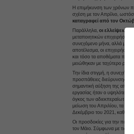
Η επιμήκυνση των χρόνων 
σχέση με τον Απρίλιο, ωστό
καταγραφεί από τον Οκτώβ
Παράλληλα,
οι ελλείψεις υλ
μεταποιητικών επιχειρήσεων
συνεχόμενο μήνα, αλλά με το
αποτέλεσμα, οι επιχειρήσει
και τόσο τα αποθέματα πρώτ
μειώθηκαν με ταχύτερο ρυθμ
Την ίδια στιγμή, η συνεχής 
προσπάθειες διεύρυνσης της
σημαντική αύξηση της απασ
εργασίας ήταν ο υψηλότερος
όγκος των αδιεκπεραίωτων ε
μείωση του Απριλίου, τα ανε
Δεκέμβριο του 2021, καθώς 
Οι προσδοκίες για την παρα
τον Μάιο. Σύμφωνα με τις επ