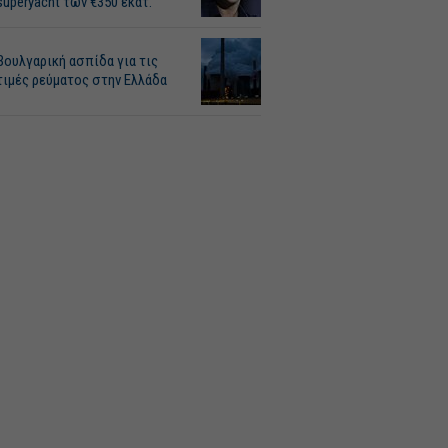
superyacht των €350 εκατ.
Βουλγαρική ασπίδα για τις
τιμές ρεύματος στην Ελλάδα