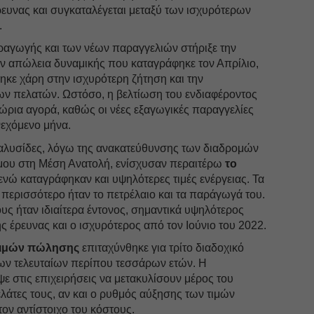
ευνας και συγκαταλέγεται μεταξύ των ισχυρότερων
.
ραγωγής και των νέων παραγγελιών στήριξε την
ην απώλεια δυναμικής που καταγράφηκε τον Απρίλιο,
ηκε χάρη στην ισχυρότερη ζήτηση και την
ν πελατών. Ωστόσο, η βελτίωση του ενδιαφέροντος
ώρια αγορά, καθώς οι νέες εξαγωγικές παραγγελίες
εχόμενο μήνα.
ς αλυσίδες, λόγω της ανακατεύθυνσης των διαδρομών
έμου στη Μέση Ανατολή, ενίσχυσαν περαιτέρω
το
 ενώ καταγράφηκαν και υψηλότερες τιμές ενέργειας. Τα
περισσότερο ήταν το πετρέλαιο και τα παράγωγά του.
ς ήταν ιδιαίτερα έντονος, σημαντικά υψηλότερος
ς έρευνας και ο ισχυρότερος από τον Ιούνιο του 2022.
τιμών πώλησης
επιταχύνθηκε για τρίτο διαδοχικό
των τελευταίων περίπου τεσσάρων ετών. Η
ε στις επιχειρήσεις να μετακυλίσουν μέρος του
άτες τους, αν και ο ρυθμός αύξησης των τιμών
ον αντίστοιχο του κόστους.