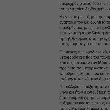
μακροχρόνιο μέσο όρο της έρ
του τελευταίου δωδεκαμήνου
Η εντονότερη αύξηση της πα
ανάπτυξη του Μαΐου. Μετά τ
ο ρυθμός αύξησης επιταχύνθ
επιτυχημένη προσέλκυση νέω
προήλθε κυρίως από την εγχ
υποχώρησαν για τέταρτο συν
Οι πιέσεις στις εφοδιαστικέ
μεταφοράς εξαιτίας του πολ
κόστος εισροών τον Μάιο
,
προϊόντα που επηρεάστηκαν 
Ο ρυθμός αύξησης του κόστου
από τον ιστορικό μέσο όρο τη
Παράλληλα, η
αύξηση των 
μήνα και ήταν η εντονότερη 
διατηρούμενη ζήτηση επέτρεψ
αυξημένου κόστους στους πελ
παρέμεινε χαμηλότερος από τ