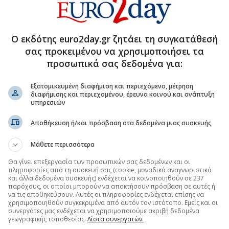
ρισμός προσπερνά την υπόλοιπη Ευρωζώνη
οχικό κοντά στην Αθήνα
Ο εκδότης euro2day.gr ζητάει τη συγκατάθεσή
ινήτων για κοινωνική κατοικία
σας προκειμένου να χρησιμοποιήσει τα
προσωπικά σας δεδομένα για:
Εξατομικευμένη διαφήμιση και περιεχόμενο, μέτρηση
διαφήμισης και περιεχομένου, έρευνα κοινού και ανάπτυξη
.gr στο Discover
υπηρεσιών
Αποθήκευση ή/και πρόσβαση στα δεδομένα μιας συσκευής
Μάθετε περισσότερα
Θα γίνει επεξεργασία των προσωπικών σας δεδομένων και οι
πληροφορίες από τη συσκευή σας (cookie, μοναδικά αναγνωριστικά
και άλλα δεδομένα συσκευής) ενδέχεται να κοινοποιηθούν σε 237
παρόχους, οι οποίοι μπορούν να αποκτήσουν πρόσβαση σε αυτές ή
να τις αποθηκεύσουν. Αυτές οι πληροφορίες ενδέχεται επίσης να
χρησιμοποιηθούν συγκεκριμένα από αυτόν τον ιστότοπο. Εμείς και οι
συνεργάτες μας ενδέχεται να χρησιμοποιούμε ακριβή δεδομένα
γεωγραφικής τοποθεσίας.
Λίστα συνεργατών.