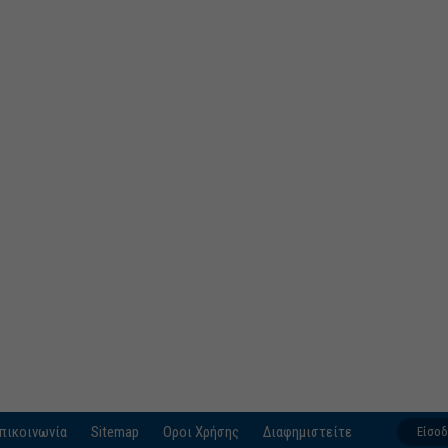
πικοινωνία
Sitemap
Οροι Χρήσης
Διαφημιστείτε
Είσο