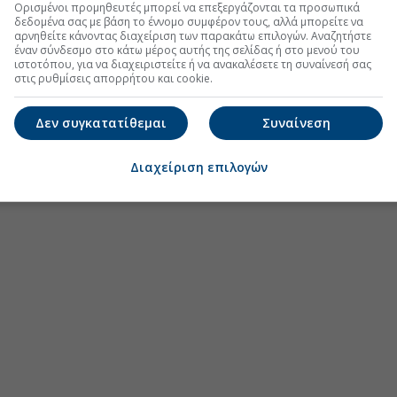
Ορισμένοι προμηθευτές μπορεί να επεξεργάζονται τα προσωπικά
δεδομένα σας με βάση το έννομο συμφέρον τους, αλλά μπορείτε να
αρνηθείτε κάνοντας διαχείριση των παρακάτω επιλογών. Αναζητήστε
έναν σύνδεσμο στο κάτω μέρος αυτής της σελίδας ή στο μενού του
ιστοτόπου, για να διαχειριστείτε ή να ανακαλέσετε τη συναίνεσή σας
στις ρυθμίσεις απορρήτου και cookie.
Δεν συγκατατίθεμαι
Συναίνεση
Διαχείριση επιλογών