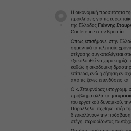
Η οικονομική προσιτότητα τη
προκλήσεις για τις ευρωπαϊκ
της Ελλάδος
Γιάννης Στουρ
0
Conference στην Κροατία.
Όπως επισήμανε, στην Ελλάδα 
σημαντικά τα τελευταία χρόν
στέγασης συγκαταλέγεται στ
εξακολουθεί να χαρακτηρίζε
καθώς η οικοδομική δραστηρ
επίπεδα, ενώ η ζήτηση ενισχ
από τις ξένες επενδύσεις και
Ο κ. Στουρνάρας υπογράμμισε
πρόβλημα αλλά και
μακροοι
του εργατικού δυναμικού, την
Παράλληλα, τάχθηκε υπέρ τ
διευκολύνουν την πρόσβαση 
στέγη, περιορίζοντας ταυτόχ
Ωστόσο, κατέστησε σαφές ότι