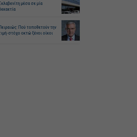
Σκλαβενίτη μέσα σε μία
δεκαετία
Πειραιώς: Πού τοποθετούν την
τιμή-στόχο οκτώ ξένοι οίκοι