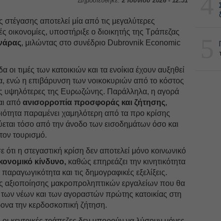
4
Δημοσιεύθηκε:
2 Ιουνίου 2026 - 12:51
ς στέγασης αποτελεί μία από τις μεγαλύτερες
ές οικονομίες, υποστήριξε ο διοικητής της Τράπεζας
5
νάρας
, μιλώντας στο συνέδριο Dubrovnik Economic
οι τιμές των κατοικιών και τα ενοίκια έχουν αυξηθεί
ια, ενώ η επιβάρυνση των νοικοκυριών από το κόστος
ις υψηλότερες της Ευρωζώνης. Παράλληλα, η αγορά
ται από
ανισορροπία προσφοράς και ζήτησης
,
ιότητα παραμένει χαμηλότερη από τα προ κρίσης
ύεται τόσο από την άνοδο των εισοδημάτων όσο και
 τον τουρισμό.
 ότι η στεγαστική κρίση δεν αποτελεί μόνο κοινωνικό
κονομικό κίνδυνο,
καθώς επηρεάζει την κινητικότητα
 παραγωγικότητα και τις δημογραφικές εξελίξεις.
ης αξιοποίησης μακροπροληπτικών εργαλείων που θα
των νέων και των αγοραστών πρώτης κατοικίας στη
ρονα την κερδοσκοπική ζήτηση.
 οι κεντρικές τράπεζες δεν μπορούν να λύσουν μόνες