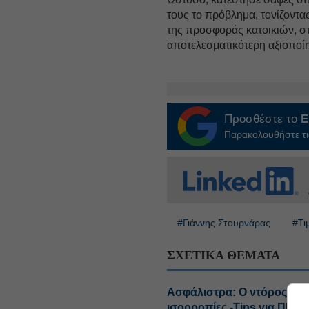
τους το πρόβλημα, τονίζοντα
της προσφοράς κατοικιών, σ
αποτελεσματικότερη αξιοποί
Προσθέστε το
E
Παρακολουθήστε τις
#Γιάννης Στουρνάρας
#Τι
ΣΧΕΤΙΚΑ ΘΕΜΑΤΑ
Ασφάλιστρα: Ο ντόρος με 
ισορροπίες -Tips για ΠΕΙΡ