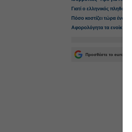
Γιατί ο ελληνικός πληθω
Πόσο κοστίζει τώρα ένα εξ
Αφορολόγητα τα ενοίκια ακ
Προσθέστε το euro2day