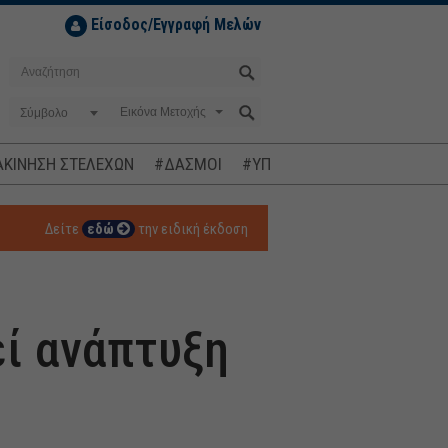
Είσοδος/Εγγραφή Μελών
Σύμβολο
ΚΙΝΗΣΗ ΣΤΕΛΕΧΩΝ
#ΔΑΣΜΟΙ
#ΥΠΟΚΛΟΠΕΣ
#ΠΛΗΘΩΡΙΣΜ
Δείτε
εδώ
την ειδική έκδοση
εί ανάπτυξη