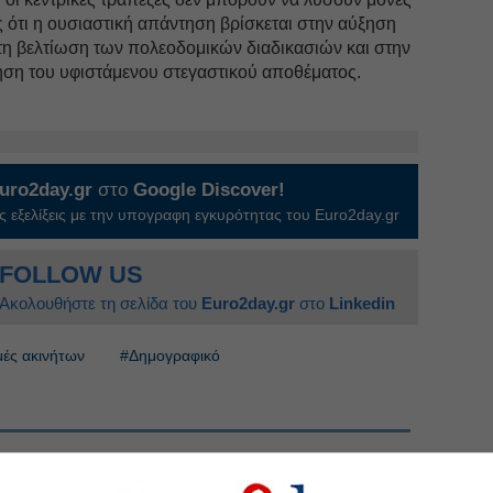
ς ότι η ουσιαστική απάντηση βρίσκεται στην αύξηση
τη βελτίωση των πολεοδομικών διαδικασιών και στην
ηση του υφιστάμενου στεγαστικού αποθέματος.
uro2day.gr
στο
Google Discover!
 εξελίξεις με την υπογραφη εγκυρότητας του Euro2day.gr
FOLLOW US
Ακολουθήστε τη σελίδα του
Euro2day.gr
στο
Linkedin
μές ακινήτων
#Δημογραφικό
Στουρνάρα και το… υπονοούμενο-Aktor: Οι νέες
, ΣΠΥΡ, ΕΚΤΕΡ