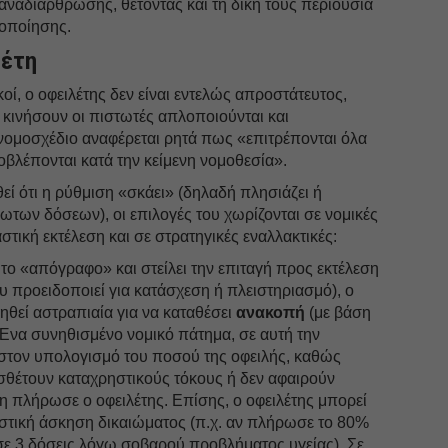
ναδιάρθρωσης, θέτοντας και τη δική τους περιουσία
τοποίησης.
λέτη
οί, ο οφειλέτης δεν είναι εντελώς απροστάτευτος,
α κινήσουν οι πιστωτές απλοποιούνται και
 νομοσχέδιο αναφέρεται ρητά πως «επιτρέπονται όλα
βλέπονται κατά την κείμενη νομοθεσία».
εί ότι η ρύθμιση «σκάει» (δηλαδή πλησιάζει ή
ωτων δόσεων), οι επιλογές του χωρίζονται σε νομικές
τική εκτέλεση και σε στρατηγικές εναλλακτικές:
το «απόγραφο» και στείλει την επιταγή προς εκτέλεση
 προειδοποιεί για κατάσχεση ή πλειστηριασμό), ο
νηθεί αστραπιαία για να καταθέσει
ανακοπή
(με βάση
Ένα συνηθισμένο νομικό πάτημα, σε αυτή την
 στον υπολογισμό του ποσού της οφειλής, καθώς
οσθέτουν καταχρηστικούς τόκους ή δεν αφαιρούν
 πλήρωσε ο οφειλέτης. Επίσης, ο οφειλέτης μπορεί
ηστική άσκηση δικαιώματος (π.χ. αν πλήρωσε το 80%
σε 3 δόσεις λόγω σοβαρού προβλήματος υγείας). Σε