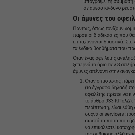
υπογράψει τη σύμβαση α
σε άμεσο κίνδυνο ρευσ
Οι άμυνες του οφει
Πάντως, όπως τονίζουν νομικ
παρότι οι διαδικασίες που θ
επιταχύνονται δραστικά. Στο
τα ένδικα βοηθήματα που προ
Όταν ένας οφειλέτης αντιληφθ
ξεπερνά το όριο των 3 απλήρ
άμυνες απέναντι στην αναγκασ
Όταν ο πιστωτής πάρει 
(το έγγραφο δηλαδή που
οφειλέτης πρέπει να κι
το άρθρο 933 ΚΠολΔ). 
περίπτωση, είναι λάθη
συχνά οι servicers πρ
σωστά τα ποσά που ήδη
να επικαλεστεί καταχρ
της ρύθμισης αλλά έχα