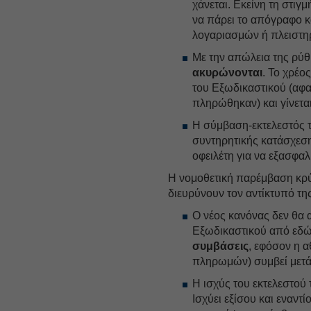
χάνεται. Εκείνη τη στιγ
να πάρει το απόγραφο κ
λογαριασμών ή πλειστη
Με την απώλεια της ρύθμ
ακυρώνονται
. Το χρέο
του Εξωδικαστικού (αφ
πληρώθηκαν) και γίνετα
Η σύμβαση-εκτελεστός τ
συντηρητικής κατάσχεσ
οφειλέτη για να εξασφαλ
Η νομοθετική παρέμβαση κρύ
διευρύνουν τον αντίκτυπό της
Ο νέος κανόνας δεν θα
Εξωδικαστικού από εδώ 
συμβάσεις
, εφόσον η 
πληρωμών) συμβεί μετά 
Η ισχύς του εκτελεστού 
Ισχύει εξίσου και εναντ