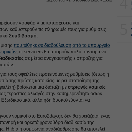
4
Δημοσιεύθηκε:
3 Ιουνίου 2026 - 13:02
5
α αρχίσουν «σαφάρι» με κατασχέσεις και
σων καθυστερούν τις πληρωμές τους για ρυθμίσεις
ικό Συμβιβασμό.
θμισης
που τέθηκε σε διαβούλευση από το υπουργείο
ονομικών
, οι servicers θα μπορούν πολύ σύντομα να
ιαδικασίες
σε μέτρα αναγκαστικής είσπραξης για
ηρωτών.
για τους οφειλέτες προτεινόμενες ρυθμίσεις (όπως η
ασία της πρώτης κατοικίας με ρευστοποίηση της
ειλέτη) βρίσκεται μια διάταξη με
στριφνές νομικές
μως τεράστιες αλλαγές στην καθημερινότητα όσων
ν Εξωδικαστικό, αλλά ήδη δυσκολεύονται να
γούν νομικοί στο Euro2day.gr, δεν θα χρειάζεται ένας
πανηρή και αρκετά χρονοβόρα διαδικασία της
ής
. Η ίδια η συμφωνία αναδιάρθρωσης θα αποτελεί