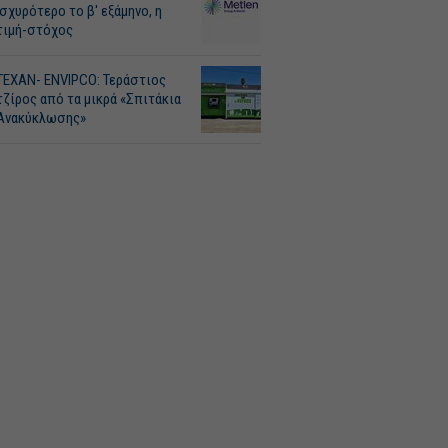
Ισχυρότερο το β' εξάμηνο, η
τιμή-στόχος
ΤΕΧΑΝ- ENVIPCO: Τεράστιος
τζίρος από τα μικρά «Σπιτάκια
Ανακύκλωσης»