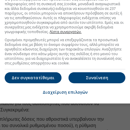
πληροφορίες από τη συσκευή σας (cookie, μοναδικά αναγνωριστικά
στός τίτλος (βάσει του Κώδικα Πολιτικής Δικονομίας)
και άλλα δεδομένα συσκευής) ενδέχεται να κοινοποιηθούν σε 237
κούς φορείς. Αυτό σημαίνει πρακτικά ότι
παρόχους, οι οποίοι μπορούν να αποκτήσουν πρόσβαση σε αυτές ή
όρο νομικό στάδιο
. Οι πιστωτές μπορούν να
να τις αποθηκεύσουν. Αυτές οι πληροφορίες ενδέχεται επίσης να
χρησιμοποιηθούν συγκεκριμένα από αυτόν τον ιστότοπο. Εμείς και οι
ο» (την άδεια δηλαδή για να ξεκινήσουν εκτέλεση)
συνεργάτες μας ενδέχεται να χρησιμοποιούμε ακριβή δεδομένα
δικασίες από τον δικαστή.
γεωγραφικής τοποθεσίας.
Λίστα συνεργατών.
ξη για τους οφειλέτες
Ορισμένοι προμηθευτές μπορεί να επεξεργάζονται τα προσωπικά
δεδομένα σας με βάση το έννομο συμφέρον τους, αλλά μπορείτε να
αρνηθείτε κάνοντας διαχείριση των παρακάτω επιλογών. Αναζητήστε
έναν σύνδεσμο στο κάτω μέρος αυτής της σελίδας ή στο μενού του
ιστοτόπου, για να διαχειριστείτε ή να ανακαλέσετε τη συναίνεσή σας
uro2day.gr
στο
Google Discover!
στις ρυθμίσεις απορρήτου και cookie.
 εξελίξεις με την υπογραφη εγκυρότητας του Euro2day.gr
Δεν συγκατατίθεμαι
Συναίνεση
FOLLOW US
Ακολουθήστε τη σελίδα του
Euro2day.gr
στο
Linkedin
Διαχείριση επιλογών
λαίσιο για τους δανειολήπτες που αδυνατούν να
Συγκεκριμένα:
απλήρωτες δόσεις που αθροιστικά υπερβαίνουν την
 του συνολικά ρυθμισμένου ποσού), η ρύθμιση