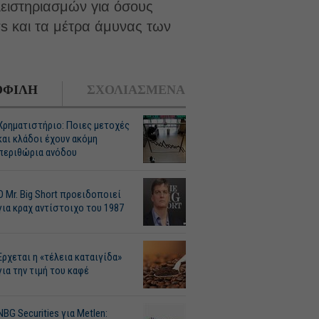
λειστηριασμών για όσους
s και τα μέτρα άμυνας των
ΦΙΛΗ
ΣΧΟΛΙΑΣΜΕΝΑ
Χρηματιστήριο: Ποιες μετοχές
και κλάδοι έχουν ακόμη
περιθώρια ανόδου
O Mr. Big Short προειδοποιεί
για κραχ αντίστοιχο του 1987
Ερχεται η «τέλεια καταιγίδα»
για την τιμή του καφέ
NBG Securities για Metlen: