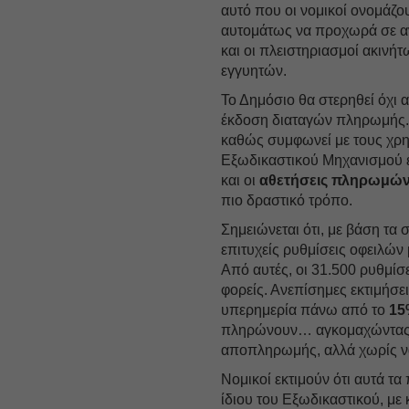
αυτό που οι νομικοί ονομάζο
αυτομάτως να προχωρά σε αν
και οι πλειστηριασμοί ακινήτ
εγγυητών.
Το Δημόσιο θα στερηθεί όχι 
έκδοση διαταγών πληρωμής.
καθώς συμφωνεί με τους χρημ
Εξωδικαστικού Μηχανισμού έχ
και οι
αθετήσεις πληρωμώ
πιο δραστικό τρόπο.
Σημειώνεται ότι, με βάση τα σ
επιτυχείς ρυθμίσεις οφειλών
Από αυτές, οι 31.500 ρυθμίσ
φορείς. Ανεπίσημες εκτιμήσε
υπερημερία πάνω από το
15
πληρώνουν… αγκομαχώντας, 
αποπληρωμής, αλλά χωρίς να
Νομικοί εκτιμούν ότι αυτά τα
ίδιου του Εξωδικαστικού, μ