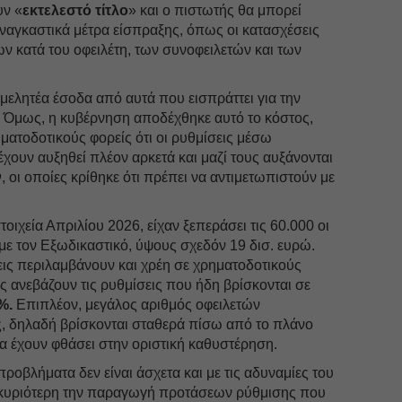
υν «
εκτελεστό τίτλο
» και ο πιστωτής θα μπορεί
αγκαστικά μέτρα είσπραξης, όπως οι κατασχέσεις
ων κατά του οφειλέτη, των συνοφειλετών και των
αμελητέα έσοδα από αυτά που εισπράττει για την
 Όμως, η κυβέρνηση αποδέχθηκε αυτό το κόστος,
ατοδοτικούς φορείς ότι οι ρυθμίσεις μέσω
ουν αυξηθεί πλέον αρκετά και μαζί τους αυξάνονται
ν
, οι οποίες κρίθηκε ότι πρέπει να αντιμετωπιστούν με
τοιχεία Απριλίου 2026, είχαν ξεπεράσει τις 60.000 οι
 με τον Εξωδικαστικό, ύψους σχεδόν 19 δισ. ευρώ.
εις περιλαμβάνουν και χρέη σε χρηματοδοτικούς
ις ανεβάζουν τις ρυθμίσεις που ήδη βρίσκονται σε
%.
Επιπλέον, μεγάλος αριθμός οφειλετών
δηλαδή βρίσκονται σταθερά πίσω από το πλάνο
 έχουν φθάσει στην οριστική καθυστέρηση.
 προβλήματα δεν είναι άσχετα και με τις αδυναμίες του
ε κυριότερη την παραγωγή προτάσεων ρύθμισης που