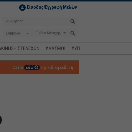
Είσοδος/Εγγραφή Μελών
Σύμβολο
ΚΙΝΗΣΗ ΣΤΕΛΕΧΩΝ
#ΔΑΣΜΟΙ
#ΥΠΟΚΛΟΠΕΣ
#ΠΛΗΘΩΡΙΣΜ
Δείτε
εδώ
την ειδική έκδοση
ύ