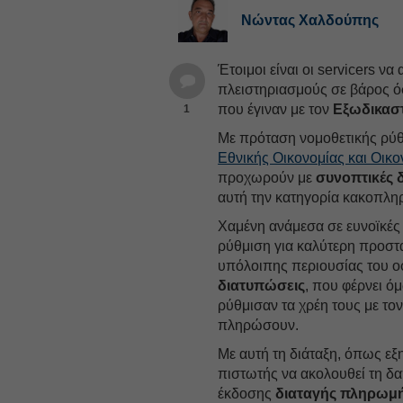
Νώντας Χαλδούπης
Έτοιμοι είναι οι servicers ν
πλειστηριασμούς σε βάρος ό
που έγιναν με τον
Εξωδικαστ
1
Με πρόταση νομοθετικής ρύ
Εθνικής Οικονομίας και Οικ
προχωρούν με
συνοπτικές δ
αυτή την κατηγορία κακοπλ
Χαμένη ανάμεσα σε ευνοϊκές 
ρύθμιση για καλύτερη προστ
υπόλοιπης περιουσίας του οφ
διατυπώσεις
, που φέρνει ό
ρύθμισαν τα χρέη τους με το
πληρώσουν.
Με αυτή τη διάταξη, όπως εξη
πιστωτής να ακολουθεί τη δα
έκδοσης
διαταγής πληρωμ