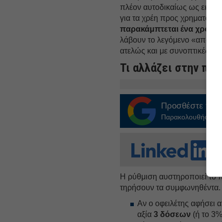
πλέον αυτοδικαίως ως εκτελε
για τα χρέη προς χρηματοδοτι
παρακάμπτεται ένα χρονοβ
λάβουν το λεγόμενο «απόγραφ
ατελώς και με συνοπτικές δια
Τι αλλάζει στην πρά
Προσθέστε το
E
Παρακολουθήστε τις
Η ρύθμιση αυστηροποιεί το π
τηρήσουν τα συμφωνηθέντα. 
Αν ο οφειλέτης αφήσει 
αξία
3 δόσεων
(ή το 3%