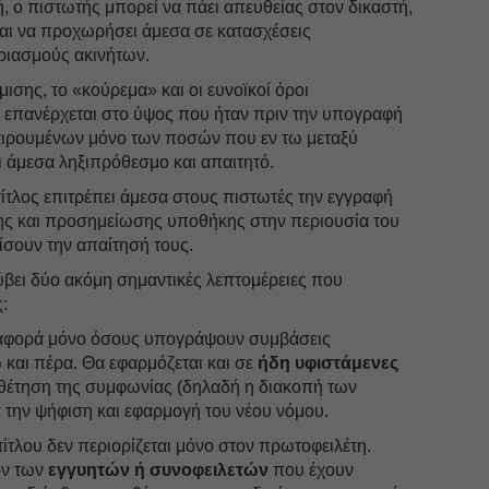
μή, ο πιστωτής μπορεί να πάει απευθείας στον δικαστή,
αι να προχωρήσει άμεσα σε κατασχέσεις
ριασμούς ακινήτων.
ισης, το «κούρεμα» και οι ευνοϊκοί όροι
ς επανέρχεται στο ύψος που ήταν πριν την υπογραφή
αιρουμένων μόνο των ποσών που εν τω μεταξύ
ι άμεσα ληξιπρόθεσμο και απαιτητό.
ίτλος επιτρέπει άμεσα στους πιστωτές την εγγραφή
ης και προσημείωσης υποθήκης στην περιουσία του
ίσουν την απαίτησή τους.
βει δύο ακόμη σημαντικές λεπτομέρειες που
:
 αφορά μόνο όσους υπογράψουν συμβάσεις
και πέρα. Θα εφαρμόζεται και σε
ήδη υφιστάμενες
αθέτηση της συμφωνίας (δηλαδή η διακοπή των
την ψήφιση και εφαρμογή του νέου νόμου.
τίτλου δεν περιορίζεται μόνο στον πρωτοφειλέτη.
ίον των
εγγυητών ή συνοφειλετών
που έχουν