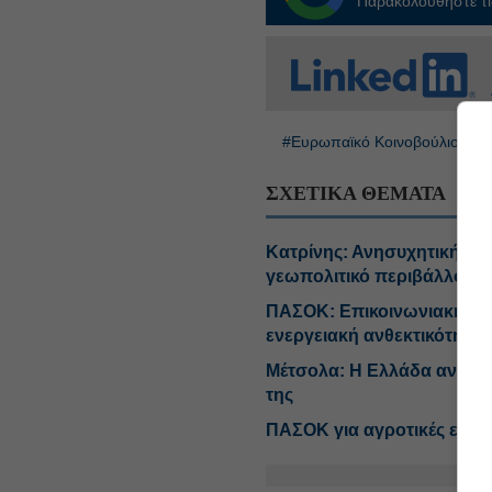
Παρακολουθήστε τις
#Ευρωπαϊκό Κοινοβούλιο
ΣΧΕΤΙΚΑ ΘΕΜΑΤΑ
Κατρίνης: Ανησυχητική η 
γεωπολιτικό περιβάλλον
ΠΑΣΟΚ: Επικοινωνιακή ταχ
ενεργειακή ανθεκτικότητα
Μέτσολα: Η Ελλάδα αντιλή
της
ΠΑΣΟΚ για αγροτικές επιδ