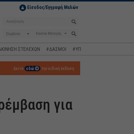
Είσοδος/Εγγραφή Μελών
Σύμβολο
ΚΙΝΗΣΗ ΣΤΕΛΕΧΩΝ
#ΔΑΣΜΟΙ
#ΥΠΟΚΛΟΠΕΣ
#ΠΛΗΘΩΡΙΣΜ
Δείτε
εδώ
την ειδική έκδοση
ρέμβαση για