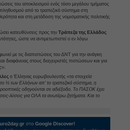
πτώσεις του αποκλεισμού ενός τόσο μεγάλου τμήματος
ύ πληθυσμού από το τραπεζικό σύστημα στη
ερότητα και στη μετάδοση της νομισματικής πολιτικής
δώσει κατευθύνσεις προς την
Τράπεζα της Ελλάδος
ντότητες, ώστε να αντιμετωπιστεί ο εν λόγω
φωνεί με τις διαπιστώσεις του ΔΝΤ για την ανάγκη
αι διαφάνειας στους διαχειριστές πιστώσεων και για
ς»
.
λλες
ο Έλληνας ευρωβουλευτής
«τα στοιχεία
το ⅓ των Ελλήνων απ' το τραπεζικό σύστημα, η
 προοπτικές οδηγούνται σε αδιέξοδο. Το ΠΑΣΟΚ έχει
σεις-λύσεις για ΟΛΑ τα ανωτέρω ζητήματα. Και το
uro2day.gr
στο
Google Discover!