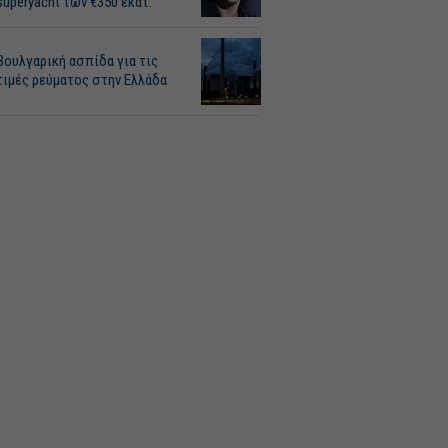
superyacht των €350 εκατ.
Βουλγαρική ασπίδα για τις
τιμές ρεύματος στην Ελλάδα