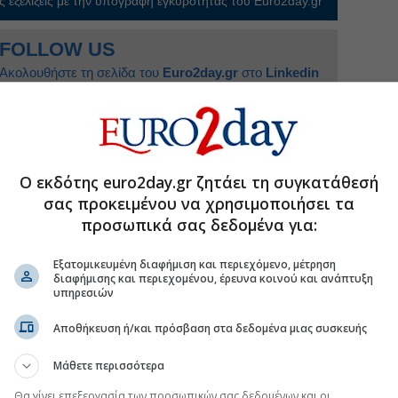
 εξελίξεις με την υπογραφη εγκυρότητας του Euro2day.gr
FOLLOW US
Ακολουθήστε τη σελίδα του
Euro2day.gr
στο
Linkedin
#ΠΑΣΟΚ/ΚΙΝΑΛ, Κίνημα Αλλαγής
Ο εκδότης euro2day.gr ζητάει τη συγκατάθεσή
σας προκειμένου να χρησιμοποιήσει τα
αδράνεια της κυβέρνησης στο μεταβαλλόμενο
προσωπικά σας δεδομένα για:
υδακτυλουργία με τα κονδύλια για την
Εξατομικευμένη διαφήμιση και περιεχόμενο, μέτρηση
διαφήμισης και περιεχομένου, έρευνα κοινού και ανάπτυξη
υπηρεσιών
φθηκε τις προκλήσεις και επένδυσε στην άμυνά
Αποθήκευση ή/και πρόσβαση στα δεδομένα μιας συσκευής
οτήσεις: Ουραγός στις πληρωμές η Ελλάδα
Μάθετε περισσότερα
Θα γίνει επεξεργασία των προσωπικών σας δεδομένων και οι