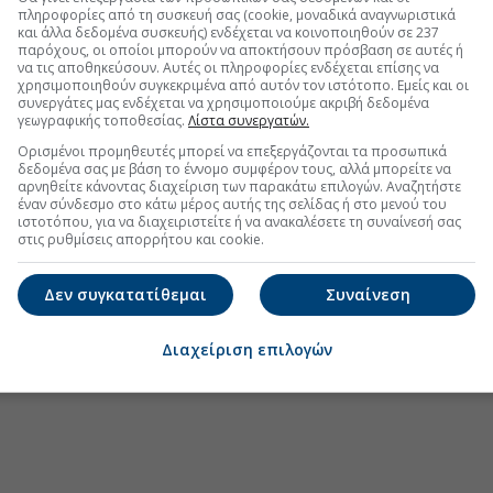
πληροφορίες από τη συσκευή σας (cookie, μοναδικά αναγνωριστικά
και άλλα δεδομένα συσκευής) ενδέχεται να κοινοποιηθούν σε 237
.gr στο Discover
παρόχους, οι οποίοι μπορούν να αποκτήσουν πρόσβαση σε αυτές ή
να τις αποθηκεύσουν. Αυτές οι πληροφορίες ενδέχεται επίσης να
χρησιμοποιηθούν συγκεκριμένα από αυτόν τον ιστότοπο. Εμείς και οι
συνεργάτες μας ενδέχεται να χρησιμοποιούμε ακριβή δεδομένα
γεωγραφικής τοποθεσίας.
Λίστα συνεργατών.
Ορισμένοι προμηθευτές μπορεί να επεξεργάζονται τα προσωπικά
δεδομένα σας με βάση το έννομο συμφέρον τους, αλλά μπορείτε να
αρνηθείτε κάνοντας διαχείριση των παρακάτω επιλογών. Αναζητήστε
έναν σύνδεσμο στο κάτω μέρος αυτής της σελίδας ή στο μενού του
ιστοτόπου, για να διαχειριστείτε ή να ανακαλέσετε τη συναίνεσή σας
στις ρυθμίσεις απορρήτου και cookie.
Δεν συγκατατίθεμαι
Συναίνεση
Διαχείριση επιλογών