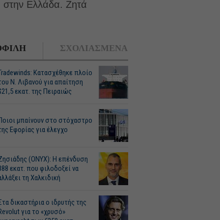
 στην Ελλάδα. Ζητά
ΦΙΛΗ
ΣΧΟΛΙΑΣΜΕΝΑ
Tradewinds: Κατασχέθηκε πλοίο
του Ν. Λιβανού για απαίτηση
$21,5 εκατ. της Πειραιώς
Ποιοι μπαίνουν στο στόχαστρο
της Εφορίας για έλεγχο
Ζησιάδης (ONYX): Η επένδυση
388 εκατ. που φιλοδοξεί να
αλλάξει τη Χαλκιδική
Στα δικαστήρια ο ιδρυτής της
Revolut για το «χρυσό»