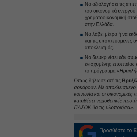
Να αξιολογήσει τις επι
του οικονομικά ενεργο
χρηματοοικονομική σταθ
στην Ελλάδα.
Να λάβει μέτρα ή να εκ
και τις εποπτευόμενες ο
αποκλεισμός.
Να διευκρινίσει εάν συμ
ενισχυμένης εποπτείας κ
το πρόγραμμα
«Ηρακλή
Όπως δήλωσε απ' τις
Βρυξέ
σοκάρουν. Με αποκλεισμένο 
κοινωνία και οι οικονομικές
καταθέσει νομοθετικές προτά
ΠΑΣΟΚ θα τις υλοποιήσει»
.
Προσθέστε το
E