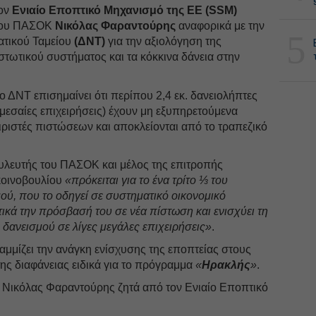
τον
Ενιαίο Εποπτικό Μηχανισμό της ΕΕ (SSM)
 του ΠΑΣΟΚ
Νικόλας Φαραντούρης
αναφορικά με την
5
ατικού Ταμείου
(ΔΝΤ)
για την αξιολόγηση της
τωτικού συστήματος και τα κόκκινα δάνεια στην
ο ΔΝΤ επισημαίνει ότι περίπου 2,4 εκ. δανειολήπτες
ομεσαίες επιχειρήσεις) έχουν μη εξυπηρετούμενα
ειριστές πιστώσεων και αποκλείονται από το τραπεζικό
λευτής του ΠΑΣΟΚ και μέλος της επιτροπής
οινοβουλίου
«πρόκειται για το ένα τρίτο ⅓ του
ύ, που το οδηγεί σε συστηματικό οικονομικό
τικά την πρόσβασή του σε νέα πίστωση και ενισχύει τη
δανεισμού σε λίγες μεγάλες επιχειρήσεις»
.
μμίζει την ανάγκη ενίσχυσης της εποπτείας στους
της διαφάνειας ειδικά για το πρόγραμμα
«
Ηρακλής
»
.
ο Νικόλας Φαραντούρης ζητά από τον Ενιαίο Εποπτικό