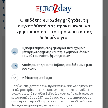
Trastor: Πρόβλεψη για κέρδη άνω των €30 εκατ. στο
εξάμηνο
Αγορά κατοικίας: Άνοδο τιμών έως 7% βλέπουν οι
Ο εκδότης euro2day.gr ζητάει τη
ειδικοί, τα τρία σενάρια
συγκατάθεσή σας προκειμένου να
Πόσο κοστίζει τώρα ένα εξοχικό κοντά στην Αθήνα
χρησιμοποιήσει τα προσωπικά σας
δεδομένα για:
Εξατομικευμένη διαφήμιση και περιεχόμενο,
μέτρηση διαφήμισης και περιεχομένου, έρευνα
κοινού και ανάπτυξη υπηρεσιών
Αποθήκευση ή/και πρόσβαση στα δεδομένα μιας
συσκευής
Μάθετε περισσότερα
Θα γίνει επεξεργασία των προσωπικών σας δεδομένων και
οι πληροφορίες από τη συσκευή σας (cookie, μοναδικά
αναγνωριστικά και άλλα δεδομένα συσκευής) ενδέχεται να
κοινοποιηθούν σε 237 παρόχους, οι οποίοι μπορούν να
αποκτήσουν πρόσβαση σε αυτές ή να τις αποθηκεύσουν.
Αυτές οι πληροφορίες ενδέχεται επίσης να