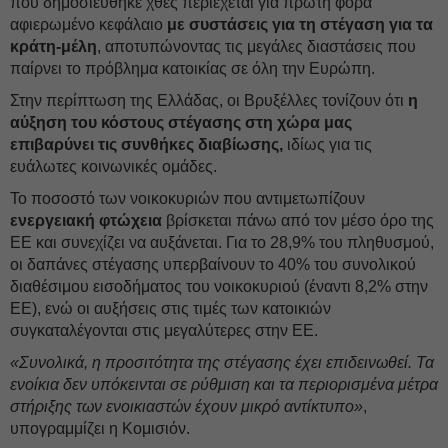
που δημοσιεύθηκε χθες περιέχεται για πρώτη φορά
αφιερωμένο κεφάλαιο
με συστάσεις για τη στέγαση για τα
κράτη-μέλη
, αποτυπώνοντας τις μεγάλες διαστάσεις που
παίρνει το πρόβλημα κατοικίας σε όλη την Ευρώπη.
Στην περίπτωση της Ελλάδας, οι Βρυξέλλες τονίζουν ότι
η
αύξηση του κόστους στέγασης στη χώρα μας
επιβαρύνει τις συνθήκες διαβίωσης,
ιδίως για τις
ευάλωτες κοινωνικές ομάδες.
Το ποσοστό των νοικοκυριών που αντιμετωπίζουν
ενεργειακή φτώχεια
βρίσκεται πάνω από τον μέσο όρο της
ΕΕ και συνεχίζει να αυξάνεται. Για το 28,9% του πληθυσμού,
οι δαπάνες στέγασης υπερβαίνουν το 40% του συνολικού
διαθέσιμου εισοδήματος του νοικοκυριού (έναντι 8,2% στην
ΕΕ), ενώ οι αυξήσεις στις τιμές των κατοικιών
συγκαταλέγονται στις μεγαλύτερες στην ΕΕ.
«Συνολικά, η προσιτότητα της στέγασης έχει επιδεινωθεί. Τα
ενοίκια δεν υπόκεινται σε ρύθμιση και τα περιορισμένα μέτρα
στήριξης των ενοικιαστών έχουν μικρό αντίκτυπο»
,
υπογραμμίζει η Κομισιόν.