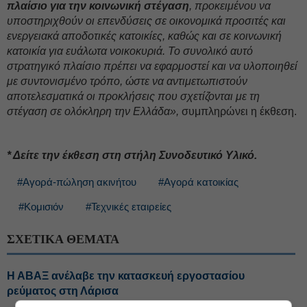
πλαίσιο για την κοινωνική στέγαση
, προκειμένου να
υποστηριχθούν οι επενδύσεις σε οικονομικά προσιτές και
ενεργειακά αποδοτικές κατοικίες, καθώς και σε κοινωνική
κατοικία για ευάλωτα νοικοκυριά. Το συνολικό αυτό
στρατηγικό πλαίσιο πρέπει να εφαρμοστεί και να υλοποιηθεί
με συντονισμένο τρόπο, ώστε να αντιμετωπιστούν
αποτελεσματικά οι προκλήσεις που σχετίζονται με τη
στέγαση σε ολόκληρη την Ελλάδα»,
συμπληρώνει η έκθεση.
* Δείτε την έκθεση στη στήλη Συνοδευτικό Υλικό.
#Αγορά-πώληση ακινήτου
#Αγορά κατοικίας
#Κομισιόν
#Τεχνικές εταιρείες
ΣΧΕΤΙΚΑ ΘΕΜΑΤΑ
Η ΑΒΑΞ ανέλαβε την κατασκευή εργοστασίου
ρεύματος στη Λάρισα