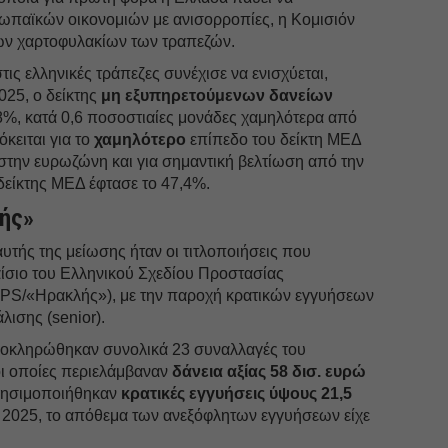
ρωπαϊκών οικονομιών με ανισορροπίες, η Κομισιόν
των χαρτοφυλακίων των τραπεζών.
τις ελληνικές τράπεζες συνέχισε να ενισχύεται,
2025, ο δείκτης
μη εξυπηρετούμενων δανείων
%, κατά 0,6 ποσοστιαίες μονάδες χαμηλότερα από
κειται για το
χαμηλότερο
επίπεδο του δείκτη ΜΕΔ
στην ευρωζώνη και για σημαντική βελτίωση από την
δείκτης ΜΕΔ έφτασε το 47,4%.
ής»
αυτής της μείωσης ήταν οι τιτλοποιήσεις που
σιο του Ελληνικού Σχεδίου Προστασίας
APS/«Ηρακλής»), με την παροχή κρατικών εγγυήσεων
λισης (senior).
λοκληρώθηκαν συνολικά 23 συναλλαγές του
ι οποίες περιελάμβαναν
δάνεια αξίας 58 δισ. ευρώ
 χρησιμοποιήθηκαν
κρατικές εγγυήσεις ύψους 21,5
ου 2025, το απόθεμα των ανεξόφλητων εγγυήσεων είχε