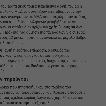
 του τραπεζικού τομέα
παρέμεινε αργή
, τονίζει η
οφυλάκια ΜΕΔ να συνεχίζουν να επιβαρύνουν την
ς των ανοιγμάτων σε ΜΕΔ που αποχώρησαν από τις
ν και απευθείας πωλήσεων μεταβιβάστηκε σε
εων, οι οποίες διαχειρίζονταν
χρέη ύψους 80 δισ.
. Πρόκειται για αύξηση της τάξεως των 5 δισ. ευρώ
νους 12 μήνες, η οποία αντανακλά σε μεγάλο βαθμό
τιτλοποιήσεων.
θεί αυτή η εφάπαξ επίδραση, ο ρυθμός της
ονικός
. Ο κύριος όγκος αυτού του χρέους
ηρετούμενος και οι εταιρείες διαχείρισης πιστώσεων
πόδια, κυρίως στις διαδικασίες ρευστοποίησης,
ύς.
εν τηρούνται
λάκια που τιτλοποιήθηκαν στο πλαίσιο του
νέχισαν να παρουσιάζουν χαμηλότερες αποδόσεις
κά τους σχέδια, κυρίως λόγω των χαμηλότερων του
από
ρευστοποιήσεις
εξασφαλίσεων.