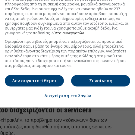
uro2day.gr
στο
Google Discover!
πληροφορίες από τη συσκευή σας (cookie, μοναδικά αναγνωριστικά
 εξελίξεις με την υπογραφη εγκυρότητας του Euro2day.gr
και άλλα δεδομένα συσκευής) ενδέχεται να κοινοποιηθούν σε 237
παρόχους, οι οποίοι μπορούν να αποκτήσουν πρόσβαση σε αυτές ή
να τις αποθηκεύσουν. Αυτές οι πληροφορίες ενδέχεται επίσης να
FOLLOW US
χρησιμοποιηθούν συγκεκριμένα από αυτόν τον ιστότοπο. Εμείς και οι
συνεργάτες μας ενδέχεται να χρησιμοποιούμε ακριβή δεδομένα
Ακολουθήστε τη σελίδα του
Euro2day.gr
στο
Linkedin
γεωγραφικής τοποθεσίας.
Λίστα συνεργατών.
Ορισμένοι προμηθευτές μπορεί να επεξεργάζονται τα προσωπικά
 ΜΕΔ για τα νοικοκυριά ήταν τα υψηλότερα στην
δεδομένα σας με βάση το έννομο συμφέρον τους, αλλά μπορείτε να
ι υψηλότερες συγκεντρώσεις ΜΕΔ σε σημαντικούς
αρνηθείτε κάνοντας διαχείριση των παρακάτω επιλογών. Αναζητήστε
έναν σύνδεσμο στο κάτω μέρος αυτής της σελίδας ή στο μενού του
ό τους δείκτες ΜΕΔ, παρατηρήθηκαν στη γεωργία
ιστοτόπου, για να διαχειριστείτε ή να ανακαλέσετε τη συναίνεσή σας
ασης (12,9%), στο εμπόριο (6,4%), στις κατασκευές
στις ρυθμίσεις απορρήτου και cookie.
,8%).
σιόν, οι τράπεζες προτίθενται να στρέψουν την
Δεν συγκατατίθεμαι
Συναίνεση
νέργειες και να συνεχίσουν να χρησιμοποιούν
γειες για να διατηρήσουν τα επίπεδα των ΜΕΔ εντός
Διαχείριση επιλογών
ικών τους σχεδίων.
ου διαχειρίζονται οι servicers
ου «Ηρακλή», το πρόβλημα των «κόκκινων» δανείων
ις τράπεζες και η διευθέτησή τους από τους servicers
θμούς.