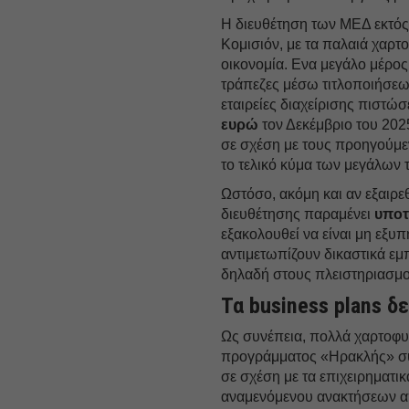
Η διευθέτηση των ΜΕΔ εκτός
Κομισιόν, με τα παλαιά χαρτ
οικονομία. Ενα μεγάλο μέρο
τράπεζες μέσω τιτλοποιήσεω
εταιρείες διαχείρισης πιστώσ
ευρώ
τον Δεκέμβριο του 2025
σε σχέση με τους προηγούμε
το τελικό κύμα των μεγάλων 
Ωστόσο, ακόμη και αν εξαιρε
διευθέτησης παραμένει
υποτ
εξακολουθεί να είναι μη εξυπ
αντιμετωπίζουν δικαστικά εμ
δηλαδή στους πλειστηριασμο
Τα business plans δ
Ως συνέπεια, πολλά χαρτοφυ
προγράμματος «Ηρακλής» συ
σε σχέση με τα επιχειρηματι
αναμενόμενου ανακτήσεων 