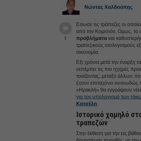
Νώντας Χαλδούπης
Εσωσε τις τράπεζες οι οποίε
από την Κομισιόν. Ομως, το 
προβλήματα
και καθυστερήσ
1
τραπεζικούς ισολογισμούς ε
οικονομία.
Εξι χρόνια μετά την έναρξη 
εκπέμπει τις πιο ηχηρές προ
τονίζοντας, μεταξύ άλλων, ότ
έχουν επιταχύνει ουσιωδώς τ
«Ηρακλή» θα εγγράψουν νέε
για τον υπολογισμό των τόκω
Κατσέλη
.
Ιστορικό χαμηλό στ
τραπεζών
Στην έκθεση για την εις βάθ
δημοσίευσε προχθές, με την