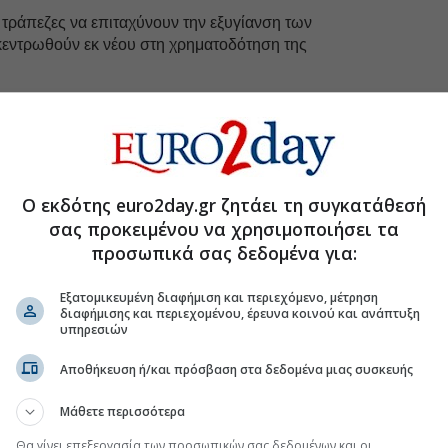
τράπεζες να επιταχύνουν την εξυγίανση των
ικεντρωθούν εκ νέου στη χρηματοδότηση της
τροπή, μετά την ολοκλήρωση των τελευταίων
ματος «Ηρακλής», ο ρυθμός μείωσης των ΜΕΔ
Ο εκδότης euro2day.gr ζητάει τη συγκατάθεσή
δείκτη ΜΕΔ των τραπεζών οφείλεται κυρίως στην
σας προκειμένου να χρησιμοποιήσει τα
αι σε λίγες πωλήσεις χαρτοφυλακίων, ενώ η
προσωπικά σας δεδομένα για:
σε να έχει μόνο οριακή σημασία, παρά τις σχετικά
ΜΕΔ τα τελευταία δύο χρόνια.
Εξατομικευμένη διαφήμιση και περιεχόμενο, μέτρηση
τικού έχει βελτιωθεί σημαντικά, τα επίπεδα των ΜΕΔ
διαφήμισης και περιεχομένου, έρευνα κοινού και ανάπτυξη
υπηρεσιών
ω από τον μέσο όρο της ΕΕ (1,9% τον Σεπτέμβριο
άλυψης των ΜΕΔ κυμαίνονται σε γενικές γραμμές στα
Αποθήκευση ή/και πρόσβαση στα δεδομένα μιας συσκευής
 της ΕΕ.
Μάθετε περισσότερα
Θα γίνει επεξεργασία των προσωπικών σας δεδομένων και οι