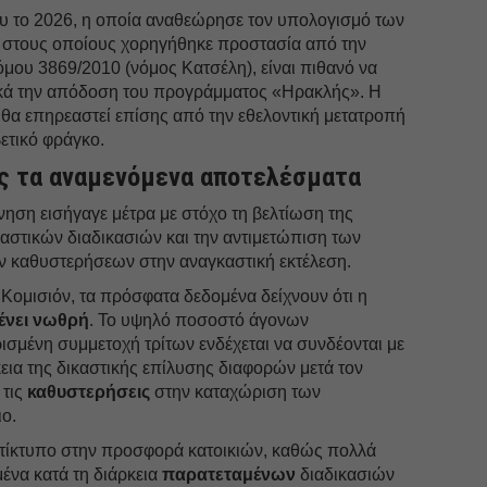
υ το 2026, η οποία αναθεώρησε τον υπολογισμό των
ς στους οποίους χορηγήθηκε προστασία από την
όμου 3869/2010 (νόμος Κατσέλη), είναι πιθανό να
ικά την απόδοση του προγράμματος «Ηρακλής». Η
α επηρεαστεί επίσης από την εθελοντική μετατροπή
βετικό φράγκο.
ς τα αναμενόμενα αποτελέσματα
ρνηση εισήγαγε μέτρα με στόχο τη βελτίωση της
αστικών διαδικασιών και την αντιμετώπιση των
 καθυστερήσεων στην αναγκαστική εκτέλεση.
 Κομισιόν, τα πρόσφατα δεδομένα δείχνουν ότι η
ένει νωθρή
. Το υψηλό ποσοστό άγονων
ισμένη συμμετοχή τρίτων ενδέχεται να συνδέονται με
εια της δικαστικής επίλυσης διαφορών μετά τον
 τις
καθυστερήσεις
στην καταχώριση των
ο.
αντίκτυπο στην προσφορά κατοικιών, καθώς πολλά
ένα κατά τη διάρκεια
παρατεταμένων
διαδικασιών