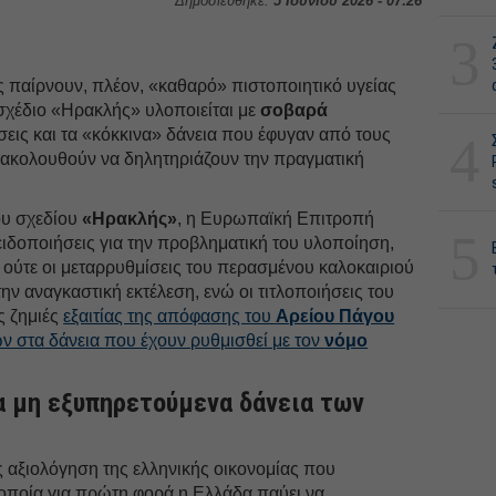
Δημοσιεύθηκε:
5 Ιουνίου 2026 - 07:26
3
ς παίρνουν, πλέον, «καθαρό» πιστοποιητικό υγείας
σχέδιο «Ηρακλής» υλοποιείται με
σοβαρά
εις και τα «κόκκινα» δάνεια που έφυγαν από τους
4
ξακολουθούν να δηλητηριάζουν την πραγματική
του σχεδίου
«Ηρακλής»
, η Ευρωπαϊκή Επιτροπή
5
ειδοποιήσεις για την προβληματική του υλοποίηση,
ι ούτε οι μεταρρυθμίσεις του περασμένου καλοκαιριού
ην αναγκαστική εκτέλεση, ενώ οι τιτλοποιήσεις του
ς ζημιές
εξαιτίας της απόφασης του
Αρείου Πάγου
ν στα δάνεια που έχουν ρυθμισθεί με τον
νόμο
α μη εξυπηρετούμενα δάνεια των
ος αξιολόγηση της ελληνικής οικονομίας που
 οποία για πρώτη φορά η Ελλάδα παύει να