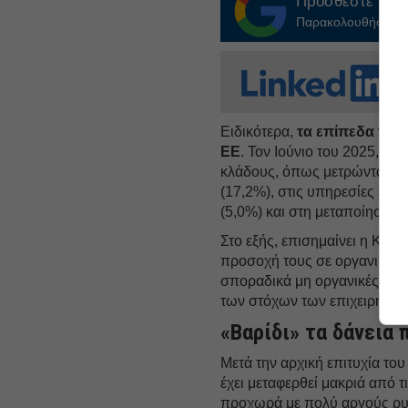
Προσθέστε το
E
Παρακολουθήστε τις
Ειδικότερα,
τα επίπεδα των
ΕΕ
. Τον Ιούνιο του 2025, ο
κλάδους, όπως μετρώνται απ
(17,2%), στις υπηρεσίες εστί
(5,0%) και στη μεταποίηση (4
Στο εξής, επισημαίνει η Κομι
προσοχή τους σε οργανικές ε
σποραδικά μη οργανικές ενέρ
των στόχων των επιχειρηματ
«Βαρίδι» τα δάνεια π
Μετά την αρχική επιτυχία τ
έχει μεταφερθεί μακριά από τ
προχωρά με πολύ αργούς ρυ