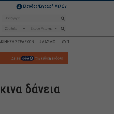
Είσοδος/Εγγραφή Μελών
Σύμβολο
ΚΙΝΗΣΗ ΣΤΕΛΕΧΩΝ
#ΔΑΣΜΟΙ
#ΥΠΟΚΛΟΠΕΣ
#ΠΛΗΘΩΡΙΣΜ
Δείτε
εδώ
την ειδική έκδοση
κινα δάνεια