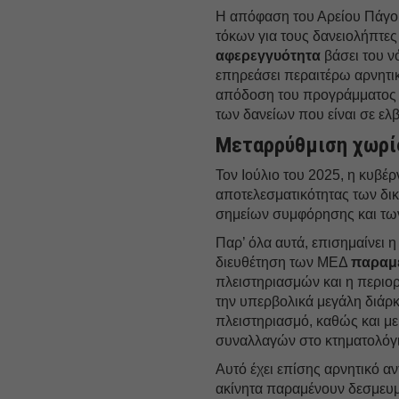
Η απόφαση του Αρείου Πάγο
τόκων για τους δανειολήπτε
αφερεγγυότητα
βάσει του ν
επηρεάσει περαιτέρω αρνητ
απόδοση του προγράμματος θ
των δανείων που είναι σε ελ
Μεταρρύθμιση χωρί
Τον Ιούλιο του 2025, η κυβέ
αποτελεσματικότητας των δικ
σημείων συμφόρησης και των
Παρ’ όλα αυτά, επισημαίνει η
διευθέτηση των ΜΕΔ
παραμ
πλειστηριασμών και η περιορ
την υπερβολικά μεγάλη διάρκ
πλειστηριασμό, καθώς και με
συναλλαγών στο κτηματολόγι
Αυτό έχει επίσης αρνητικό 
ακίνητα παραμένουν δεσμευμ