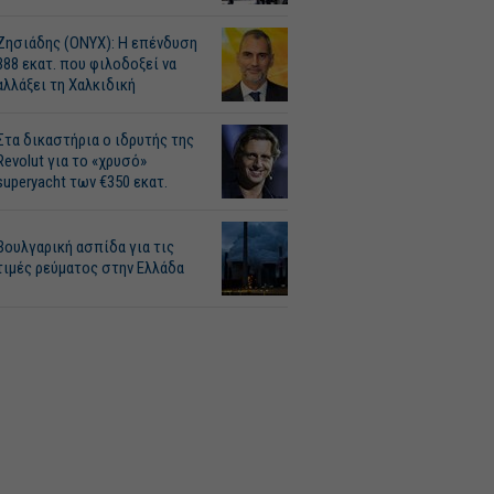
Ζησιάδης (ONYX): Η επένδυση
388 εκατ. που φιλοδοξεί να
αλλάξει τη Χαλκιδική
Στα δικαστήρια ο ιδρυτής της
Revolut για το «χρυσό»
superyacht των €350 εκατ.
Βουλγαρική ασπίδα για τις
τιμές ρεύματος στην Ελλάδα