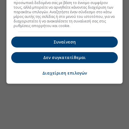
προσωπικά δεδομένα σας με βάση το έννομο συμφέρον
τους, αλλά μπορείτε να αρνηθείτε κάνοντας διαχείριση των
παρακάτω επιλογών. Αναζητήστε έναν σύνδεσμο στο κάτω
μέρος αυτής της σελίδας ή στο μενού του ιστοτόπου, για να
διαχειριστείτε ή να ανακαλέσετε τη συναίνεσή σας στις
ρυθμίσεις απορρήτου και cookie.
Συναίνεση
Δεν συγκατατίθεμαι
Διαχείριση επιλογών