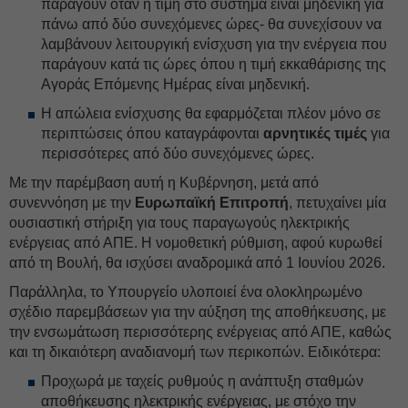
παράγουν όταν η τιμή στο σύστημα είναι μηδενική για
πάνω από δύο συνεχόμενες ώρες- θα συνεχίσουν να
λαμβάνουν λειτουργική ενίσχυση για την ενέργεια που
παράγουν κατά τις ώρες όπου η τιμή εκκαθάρισης της
Αγοράς Επόμενης Ημέρας είναι μηδενική.
⁠Η απώλεια ενίσχυσης θα εφαρμόζεται πλέον μόνο σε
περιπτώσεις όπου καταγράφονται
αρνητικές τιμές
για
περισσότερες από δύο συνεχόμενες ώρες.
Με την παρέμβαση αυτή η Κυβέρνηση, μετά από
συνεννόηση με την
Ευρωπαϊκή Επιτροπή
, πετυχαίνει μία
ουσιαστική στήριξη για τους παραγωγούς ηλεκτρικής
ενέργειας από ΑΠΕ. Η νομοθετική ρύθμιση, αφού κυρωθεί
από τη Βουλή, θα ισχύσει αναδρομικά από 1 Ιουνίου 2026.
Παράλληλα, το Υπουργείο υλοποιεί ένα ολοκληρωμένο
σχέδιο παρεμβάσεων για την αύξηση της αποθήκευσης, με
την ενσωμάτωση περισσότερης ενέργειας από ΑΠΕ, καθώς
και τη δικαιότερη αναδιανομή των περικοπών. Ειδικότερα:
⁠Προχωρά με ταχείς ρυθμούς η ανάπτυξη σταθμών
αποθήκευσης ηλεκτρικής ενέργειας, με στόχο την