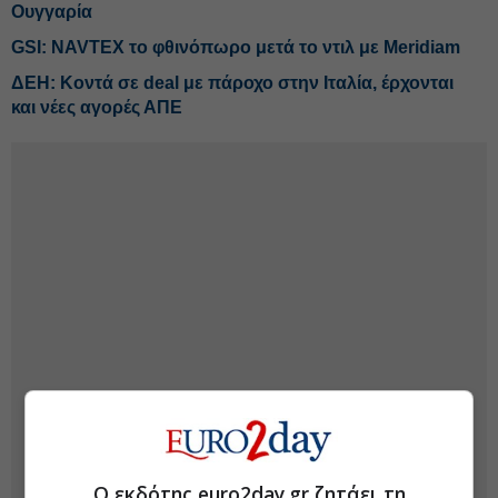
Ουγγαρία
GSI: NAVTEX το φθινόπωρο μετά το ντιλ με Meridiam
ΔΕΗ: Κοντά σε deal με πάροχο στην Ιταλία, έρχονται
και νέες αγορές ΑΠΕ
Ο εκδότης euro2day.gr ζητάει τη