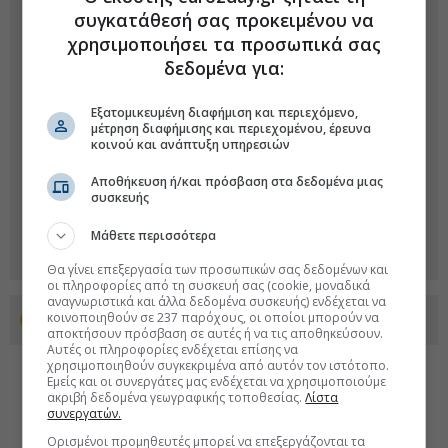
συγκατάθεσή σας προκειμένου να
χρησιμοποιήσει τα προσωπικά σας
δεδομένα για:
Εξατομικευμένη διαφήμιση και περιεχόμενο,
μέτρηση διαφήμισης και περιεχομένου, έρευνα
κοινού και ανάπτυξη υπηρεσιών
Αποθήκευση ή/και πρόσβαση στα δεδομένα μιας
συσκευής
Μάθετε περισσότερα
Θα γίνει επεξεργασία των προσωπικών σας δεδομένων και
οι πληροφορίες από τη συσκευή σας (cookie, μοναδικά
αναγνωριστικά και άλλα δεδομένα συσκευής) ενδέχεται να
κοινοποιηθούν σε 237 παρόχους, οι οποίοι μπορούν να
Προσθέστε το euro2day.gr στο Discover
αποκτήσουν πρόσβαση σε αυτές ή να τις αποθηκεύσουν.
Αυτές οι πληροφορίες ενδέχεται επίσης να
χρησιμοποιηθούν συγκεκριμένα από αυτόν τον ιστότοπο.
Εμείς και οι συνεργάτες μας ενδέχεται να χρησιμοποιούμε
ακριβή δεδομένα γεωγραφικής τοποθεσίας.
Λίστα
συνεργατών.
Ορισμένοι προμηθευτές μπορεί να επεξεργάζονται τα