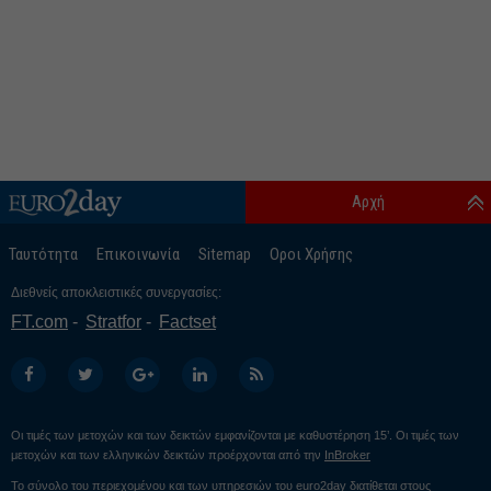
Αρχή
Ταυτότητα
Επικοινωνία
Sitemap
Οροι Χρήσης
Διεθνείς αποκλειστικές συνεργασίες:
FT.com
Stratfor
Factset
Οι τιμές των μετοχών και των δεικτών εμφανίζονται με καθυστέρηση 15’. Οι τιμές των
μετοχών και των ελληνικών δεικτών προέρχονται από την
InBroker
Το σύνολο του περιεχομένου και των υπηρεσιών του euro2day διατίθεται στους