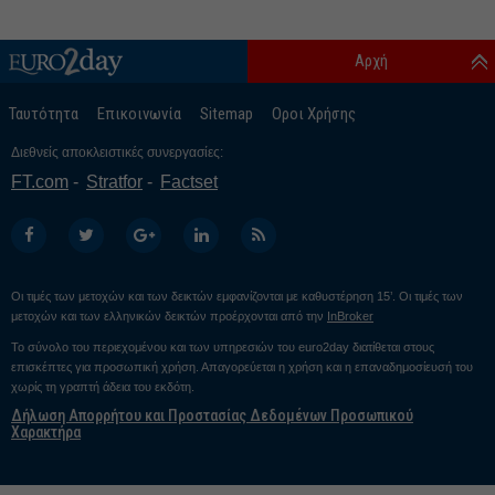
Αρχή
Ταυτότητα
Επικοινωνία
Sitemap
Οροι Χρήσης
Διεθνείς αποκλειστικές συνεργασίες:
FT.com
Stratfor
Factset
Οι τιμές των μετοχών και των δεικτών εμφανίζονται με καθυστέρηση 15’. Οι τιμές των
μετοχών και των ελληνικών δεικτών προέρχονται από την
InBroker
Το σύνολο του περιεχομένου και των υπηρεσιών του euro2day διατίθεται στους
επισκέπτες για προσωπική χρήση. Απαγορεύεται η χρήση και η επαναδημοσίευσή του
χωρίς τη γραπτή άδεια του εκδότη.
Δήλωση Απορρήτου και Προστασίας Δεδομένων Προσωπικού
Χαρακτήρα