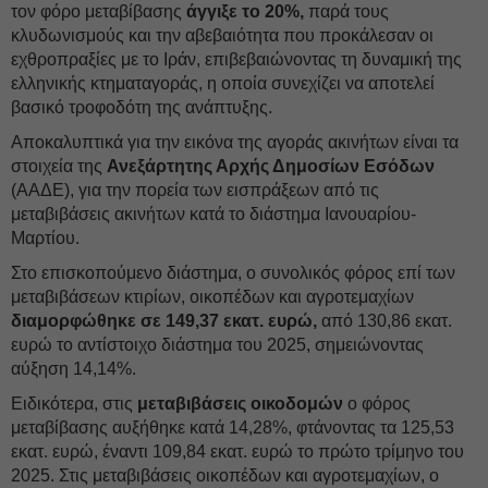
τον φόρο μεταβίβασης
άγγιξε το 20%,
παρά τους
κλυδωνισμούς και την αβεβαιότητα που προκάλεσαν οι
εχθροπραξίες με το Ιράν, επιβεβαιώνοντας τη δυναμική της
ελληνικής κτηματαγοράς, η οποία συνεχίζει να αποτελεί
βασικό τροφοδότη της ανάπτυξης.
Αποκαλυπτικά για την εικόνα της αγοράς ακινήτων είναι τα
στοιχεία της
Ανεξάρτητης Αρχής Δημοσίων Εσόδων
(ΑΑΔΕ), για την πορεία των εισπράξεων από τις
μεταβιβάσεις ακινήτων κατά το διάστημα Ιανουαρίου-
Μαρτίου.
Στο επισκοπούμενο διάστημα, ο συνολικός φόρος επί των
μεταβιβάσεων κτιρίων, οικοπέδων και αγροτεμαχίων
διαμορφώθηκε σε 149,37 εκατ. ευρώ,
από 130,86 εκατ.
ευρώ το αντίστοιχο διάστημα του 2025, σημειώνοντας
αύξηση 14,14%.
Ειδικότερα, στις
μεταβιβάσεις οικοδομών
ο φόρος
μεταβίβασης αυξήθηκε κατά 14,28%, φτάνοντας τα 125,53
εκατ. ευρώ, έναντι 109,84 εκατ. ευρώ το πρώτο τρίμηνο του
2025. Στις μεταβιβάσεις οικοπέδων και αγροτεμαχίων, ο