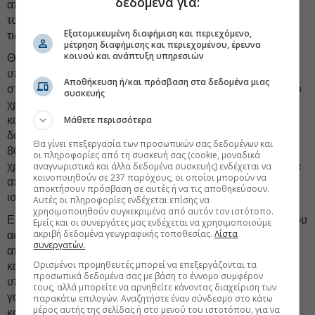
δεδομένα για:
απαλλαγή από τον φόρο στα αδέλφια τους ή στα ξαδέλφια
τους ή σε άλλους μακρινούς συγγενείς, καταστρατηγώντας
Εξατομικευμένη διαφήμιση και περιεχόμενο,
τις σχετικές διατάξεις.
μέτρηση διαφήμισης και περιεχομένου, έρευνα
κοινού και ανάπτυξη υπηρεσιών
Θα γίνουν δηλαδή έλεγχοι για να εντοπιστούν αν
υποκρύπτονται περιπτώσεις «τριγωνικών» συναλλαγών
Αποθήκευση ή/και πρόσβαση στα δεδομένα μιας
στις οποίες μεταξύ του δωρεοδότη και του δωρεοδόχου του
συσκευής
χρηματικού ποσού μεσολάβησε πρόσωπο με συγγένεια α'
Μάθετε περισσότερα
κατηγορίας τόσο με τον δωρεοδότη όσο και με τον
δωρεοδόχο, ώστε όλες οι δωρεές να έχουν αφορολόγητο
Θα γίνει επεξεργασία των προσωπικών σας δεδομένων και
800.000 ευρώ και ο τελικός αποδέκτης, αν και έλαβε τα
οι πληροφορίες από τη συσκευή σας (cookie, μοναδικά
αναγνωριστικά και άλλα δεδομένα συσκευής) ενδέχεται να
χρήματα από συγγενή που δεν ανήκει στην α' κατηγορία, να
κοινοποιηθούν σε 237 παρόχους, οι οποίοι μπορούν να
αποφύγει την πληρωμή φόρου δωρεάς 20% ή 40% που
αποκτήσουν πρόσβαση σε αυτές ή να τις αποθηκεύσουν.
ισχύει για τις λοιπές κατηγορίες συγγενών.
Αυτές οι πληροφορίες ενδέχεται επίσης να
χρησιμοποιηθούν συγκεκριμένα από αυτόν τον ιστότοπο.
Επιπλέον, θα ελεγχθούν σε βάθος άλλες 320 υποθέσεις που
Εμείς και οι συνεργάτες μας ενδέχεται να χρησιμοποιούμε
ακριβή δεδομένα γεωγραφικής τοποθεσίας.
Λίστα
αφορούν στην υποβολή
τροποποιητικών δηλώσεων Ε9,
συνεργατών.
από τις οποίες προέκυψαν πιστωτικά υπόλοιπα ΕΝΦΙΑ,
Ορισμένοι προμηθευτές μπορεί να επεξεργάζονται τα
καθώς και 2.500 περιπτώσεις φορολογουμένων που
προσωπικά δεδομένα σας με βάση το έννομο συμφέρον
υπέβαλαν δηλώσεις φορολογίας μεταβιβάσεων, δωρεών,
τους, αλλά μπορείτε να αρνηθείτε κάνοντας διαχείριση των
γονικών παροχών και κληρονομιών για κτίσματα, οικόπεδα
παρακάτω επιλογών. Αναζητήστε έναν σύνδεσμο στο κάτω
μέρος αυτής της σελίδας ή στο μενού του ιστοτόπου, για να
και αγροτεμάχια που βρίσκονται σε περιοχές εκτός