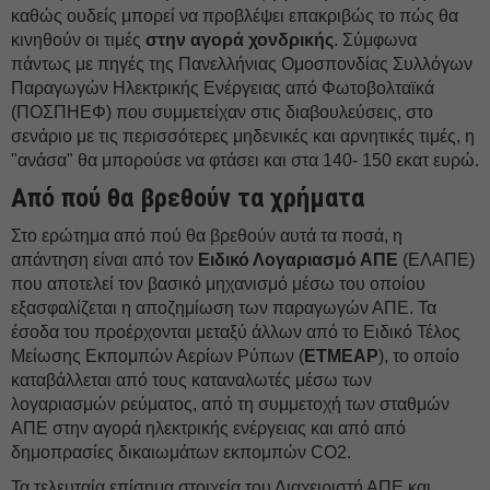
καθώς ουδείς μπορεί να προβλέψει επακριβώς το πώς θα
κινηθούν οι τιμές
στην αγορά χονδρικής
. Σύμφωνα
πάντως με πηγές της Πανελλήνιας Ομοσπονδίας Συλλόγων
Παραγωγών Ηλεκτρικής Ενέργειας από Φωτοβολταϊκά
(ΠΟΣΠΗΕΦ) που συμμετείχαν στις διαβουλεύσεις, στο
σενάριο με τις περισσότερες μηδενικές και αρνητικές τιμές, η
"ανάσα" θα μπορούσε να φτάσει και στα 140- 150 εκατ ευρώ.
Από πού θα βρεθούν τα χρήματα
Στο ερώτημα από πού θα βρεθούν αυτά τα ποσά, η
απάντηση είναι από τον
Ειδικό Λογαριασμό ΑΠΕ
(ΕΛΑΠΕ)
που αποτελεί τον βασικό μηχανισμό μέσω του οποίου
εξασφαλίζεται η αποζημίωση των παραγωγών ΑΠΕ. Τα
έσοδα του προέρχονται μεταξύ άλλων από το Ειδικό Τέλος
Μείωσης Εκπομπών Αερίων Ρύπων (
ΕΤΜΕΑΡ
), το οποίο
καταβάλλεται από τους καταναλωτές μέσω των
λογαριασμών ρεύματος, από τη συμμετοχή των σταθμών
ΑΠΕ στην αγορά ηλεκτρικής ενέργειας και από από
δημοπρασίες δικαιωμάτων εκπομπών CO2.
Τα τελευταία επίσημα στοιχεία του Διαχειριστή ΑΠΕ και