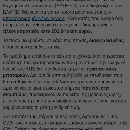
Εγγυήσεων Προέλευσης (ΔΑΠΕΕΠ), που διαχειρίζεται τον
ΕΛΑΠΕ, δείχνουν ότι για το πρώτο μήνα του έτους,
ο
υπολογαριασμός νέων έργων
- είναι αυτός που αφορά όσα
συμμετέχουν καθημερινά στην αγορά - διαμορφώθηκε
πλεονασματικός κατά 202,64 εκατ. ευρώ
.
Τα ποσά θεωρούνται σε κάθε περίπτωση,
διασφαλισμένα
,
διαμηνύουν αρμόδιες πηγές.
Το πρόβλημα εντάθηκε τα τελευταία χρόνια, όταν η τεράστια
ανάπτυξη των φωτοβολταϊκών που μονοπωλεί την ελληνική
αγορά των ΑΠΕ δεν συνδυάστηκε με την
εγκατάσταση
μπαταριών
. Δεν συνδυάστηκε δηλαδή με επενδύσεις που
θα αποθήκευαν την υπερβάλλουσα πράσινη παραγωγή τα
πρωινά και τα μεσημέρια που σήμερα “
πετιέται στα
σκουπίδια
”, προκειμένου να πωλείται τις βράδυνες ώρες,
μειώνοντας τη χρήση των ακριβών μονάδων αέριου, και άρα
χαμηλώνοντας τη μέση χονδρική τιμή.
Σαν αποτέλεσμα, πέρυσι οι περικοπές έφτασαν τις 1.850
GWh, ενώ για φέτος οι εκτιμήσεις κάνουν λόγο για άλμα κατά
80%. Επίσης, τις ώρες της υπερπαραγωγής από