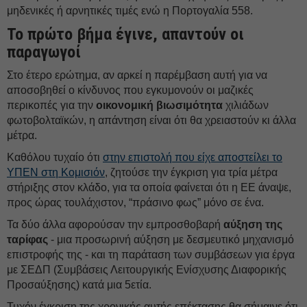
μηδενικές ή αρνητικές τιμές ενώ η Πορτογαλία 558.
Το πρώτο βήμα έγινε, απαντούν οι
παραγωγοί
Στο έτερο ερώτημα, αν αρκεί η παρέμβαση αυτή για να
αποσοβηθεί ο κίνδυνος που εγκυμονούν οι μαζικές
περικοπές για την
οικονομική βιωσιμότητα
χιλιάδων
φωτοβολταϊκών, η απάντηση είναι ότι θα χρειαστούν κι άλλα
μέτρα.
Καθόλου τυχαίο ότι
στην επιστολή που είχε αποστείλει το
ΥΠΕΝ στη Κομισιόν
, ζητούσε την έγκριση για τρία μέτρα
στήριξης στον κλάδο, για τα οποία φαίνεται ότι η ΕΕ άναψε,
προς ώρας τουλάχιστον, “πράσινο φως” μόνο σε ένα.
Τα δύο άλλα αφορούσαν την εμπροσθοβαρή
αύξηση της
ταρίφας
- μια προσωρινή αύξηση με δεσμευτικό μηχανισμό
επιστροφής της - και τη παράταση των συμβάσεων για έργα
με ΣΕΔΠ (Συμβάσεις Λειτουργικής Ενίσχυσης Διαφορικής
Προσαύξησης) κατά μια 5ετία.
Τυχόν έγκριση της χρονικής αυτής επέκτασης θα σήμαινε ότι