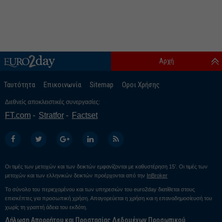
Αρχή
Ταυτότητα
Επικοινωνία
Sitemap
Οροι Χρήσης
Διεθνείς αποκλειστικές συνεργασίες:
FT.com
Stratfor
Factset
Οι τιμές των μετοχών και των δεικτών εμφανίζονται με καθυστέρηση 15’. Οι τιμές των
μετοχών και των ελληνικών δεικτών προέρχονται από την
InBroker
Το σύνολο του περιεχομένου και των υπηρεσιών του euro2day διατίθεται στους
επισκέπτες για προσωπική χρήση. Απαγορεύεται η χρήση και η επαναδημοσίευσή του
χωρίς τη γραπτή άδεια του εκδότη.
Δήλωση Απορρήτου και Προστασίας Δεδομένων Προσωπικού