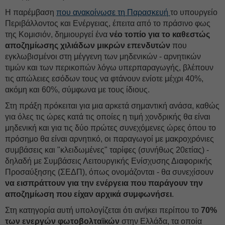
Η παρέμβαση
που ανακοίνωσε τη Παρασκευή
το υπουργείο
Περιβάλλοντος και Ενέργειας, έπειτα από το πράσινο φως
της Κομισιόν, δημιουργεί ένα
νέο τοπίο για το καθεστώς
αποζημίωσης χιλιάδων μικρών επενδυτών
που
εγκλωβισμένοι στη μέγγενη των μηδενικών - αρνητικών
τιμών και των περικοπών λόγω υπερπαραγωγής, βλέπουν
τις απώλειες εσόδων τους να φτάνουν ενίοτε μέχρι 40%,
ακόμη και 60%, σύμφωνα με τους ίδιους.
Στη πράξη πρόκειται για μια αρκετά σημαντική ανάσα, καθώς
για όλες τις ώρες κατά τις οποίες η τιμή χονδρικής θα είναι
μηδενική και για τις δύο πρώτες συνεχόμενες ώρες όπου το
πρόσημο θα είναι αρνητικό, οι παραγωγοί με μακροχρόνιες
συμβάσεις και "κλειδωμένες" ταρίφες (συνήθως 20ετίας) -
δηλαδή με Συμβάσεις Λειτουργικής Ενίσχυσης Διαφορικής
Προσαύξησης (ΣΕΔΠ), όπως ονομάζονται - θα συνεχίσουν
να εισπράττουν για την ενέργεια που παράγουν την
αποζημίωση που είχαν αρχικά συμφωνήσει
.
Στη κατηγορία αυτή υπολογίζεται ότι ανήκει περίπου το
70%
των ενεργών φωτοβολταϊκών
στην Ελλάδα, τα οποία