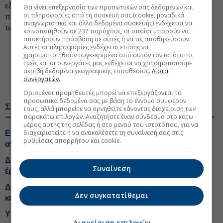
εδώ και χρόνια) για τον μηχανισμό αναδιανομής των
Θα γίνει επεξεργασία των προσωπικών σας δεδομένων και
οι πληροφορίες από τη συσκευή σας (cookie, μοναδικά
περικοπών, με στόχο τη πιο δίκαιη κατανομή τους μεταξύ
αναγνωριστικά και άλλα δεδομένα συσκευής) ενδέχεται να
των σταθμών ΑΠΕ.
κοινοποιηθούν σε 237 παρόχους, οι οποίοι μπορούν να
αποκτήσουν πρόσβαση σε αυτές ή να τις αποθηκεύσουν.
#Ανανεώσιμες πηγές ενέργειας
Αυτές οι πληροφορίες ενδέχεται επίσης να
#Επένδυση ενέργεια
χρησιμοποιηθούν συγκεκριμένα από αυτόν τον ιστότοπο.
Εμείς και οι συνεργάτες μας ενδέχεται να χρησιμοποιούμε
#Υπουργείο Περιβάλλοντος-Ενέργειας
ακριβή δεδομένα γεωγραφικής τοποθεσίας.
Λίστα
συνεργατών.
#Φωτοβολταϊκό πάρκο
#Εταιρείες ενέργειας
Ορισμένοι προμηθευτές μπορεί να επεξεργάζονται τα
προσωπικά δεδομένα σας με βάση το έννομο συμφέρον
ΣΧΕΤΙΚΑ ΘΕΜΑΤΑ
τους, αλλά μπορείτε να αρνηθείτε κάνοντας διαχείριση των
παρακάτω επιλογών. Αναζητήστε έναν σύνδεσμο στο κάτω
μέρος αυτής της σελίδας ή στο μενού του ιστοτόπου, για να
διαχειριστείτε ή να ανακαλέσετε τη συναίνεσή σας στις
ΕΟΑΝ: Στα €132 ανά τόνο η ελάχιστη εισφορά για την
ρυθμίσεις απορρήτου και cookie.
ανακύκλωση φωτοβολταϊκών
ΔΕΗ: Επεκτείνεται στην αγορά της Ουγγαρίας με νέα
Συναίνεση
έργα ΑΠΕ
ΔΕΗ: Κοντά σε deal με πάροχο στην Ιταλία, έρχονται
Δεν συγκατατίθεμαι
και νέες αγορές ΑΠΕ
Υποβλήθηκε αίτημα για ρήτρα διαφυγής, στο
Διαχείριση επιλογών