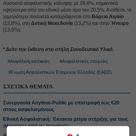
ποσοστό ασφαλιστικής κάλυψης με 28,8%, σημαντικά
υψηλότερα από τον εθνικό μέσο όρο του 20,5%. Αντίθετα, τα
χαμηλότερα ποσοστά καταγράφονται στο
Βόρειο Αιγαίο
(12,8%), στη
Δυτική Μακεδονία
(13,2%) και στην
Ήπειρο
(13,9%).
* Δείτε την έκθεση στη στήλη Συνοδευτικό Υλικό.
#Ασφάλιση κατοικίας
#Ασφαλιστικές εταιρείες
#Ενωση Ασφαλιστικών Εταιρειών Ελλάδας (ΕΑΕΕ)
ΣΧΕΤΙΚΑ ΘΕΜΑΤΑ
Συνεργασία Anytime-Public με επιστροφή έως €20
στους ασφαλισμένους
Εθνική Ασφαλιστική: Έκτακτα μέτρα στήριξης για τους
πληγέντες από τις πυρκαγιές
Ασφάλιση μεταφορών: Βελτιωμένη εικόνα στις ζημιές,