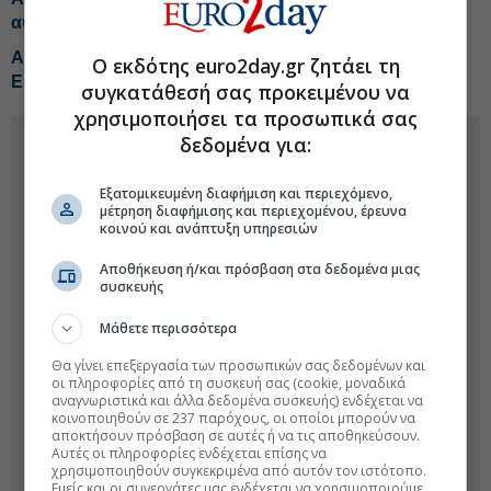
αυξημένος ο κίνδυνος στις διεθνείς διαδρομές
Αλλαγή στην ηγεσία της Allianz Ελλάδος, νέος CEO ο
Ο εκδότης euro2day.gr ζητάει τη
Ersin Pak
συγκατάθεσή σας προκειμένου να
χρησιμοποιήσει τα προσωπικά σας
δεδομένα για:
Εξατομικευμένη διαφήμιση και περιεχόμενο,
μέτρηση διαφήμισης και περιεχομένου, έρευνα
κοινού και ανάπτυξη υπηρεσιών
Αποθήκευση ή/και πρόσβαση στα δεδομένα μιας
συσκευής
Μάθετε περισσότερα
Θα γίνει επεξεργασία των προσωπικών σας δεδομένων και
οι πληροφορίες από τη συσκευή σας (cookie, μοναδικά
αναγνωριστικά και άλλα δεδομένα συσκευής) ενδέχεται να
κοινοποιηθούν σε 237 παρόχους, οι οποίοι μπορούν να
αποκτήσουν πρόσβαση σε αυτές ή να τις αποθηκεύσουν.
Αυτές οι πληροφορίες ενδέχεται επίσης να
χρησιμοποιηθούν συγκεκριμένα από αυτόν τον ιστότοπο.
Εμείς και οι συνεργάτες μας ενδέχεται να χρησιμοποιούμε