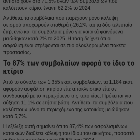
αντιστοιχούν στο 71,5% όλων των συμβολαίων που
καλύπτουν κτίριο, έναντι 62,2% το 2024.
Αντίθετα, τα συμβόλαια που παρέχουν μόνο κάλυψη
σεισμού υποχωρούν σταθερά (-26,2% και τα δύο τελευταία
έτη), ενώ και τα συμβόλαια μόνο για καιρικά φαινόμενα
μειώθηκαν κατά 2% το 2025. Η τάση δείχνει ότι οι
ασφαλισμένοι στρέφονται σε πιο ολοκληρωμένα πακέτα
προστασίας.
Το 87% των συμβολαίων αφορά το ίδιο το
κτίριο
Από το σύνολο των 1,355 εκατ. συμβολαίων, τα 1,184 εκατ.
αφορούν ασφάλιση κτιρίου είτε αποκλειστικά είτε σε
συνδυασμό με το περιεχόμενο της κατοικίας. Πρόκειται για
αύξηση 11,1% σε ετήσια βάση. Αντίθετα, τα συμβόλαια που
καλύπτουν μόνο το περιεχόμενο της κατοικίας μειώθηκαν
κατά 5,7%.
Η εξέλιξη αυτή σημαίνει ότι το 87,4% των ασφαλισμένων
κατοικιών διαθέτει κάλυψη του ίδιου του ακινήτου, ποσοστό