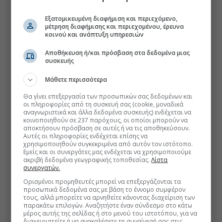
Εξατομικευμένη διαφήμιση και περιεχόμενο,
μέτρηση διαφήμισης και περιεχομένου, έρευνα
κοινού και ανάπτυξη υπηρεσιών
Αποθήκευση ή/και πρόσβαση στα δεδομένα μιας
συσκευής
Μάθετε περισσότερα
Θα γίνει επεξεργασία των προσωπικών σας δεδομένων και
οι πληροφορίες από τη συσκευή σας (cookie, μοναδικά
αναγνωριστικά και άλλα δεδομένα συσκευής) ενδέχεται να
κοινοποιηθούν σε 237 παρόχους, οι οποίοι μπορούν να
αποκτήσουν πρόσβαση σε αυτές ή να τις αποθηκεύσουν.
Αυτές οι πληροφορίες ενδέχεται επίσης να
χρησιμοποιηθούν συγκεκριμένα από αυτόν τον ιστότοπο.
Εμείς και οι συνεργάτες μας ενδέχεται να χρησιμοποιούμε
ακριβή δεδομένα γεωγραφικής τοποθεσίας.
Λίστα
συνεργατών.
Ορισμένοι προμηθευτές μπορεί να επεξεργάζονται τα
προσωπικά δεδομένα σας με βάση το έννομο συμφέρον
τους, αλλά μπορείτε να αρνηθείτε κάνοντας διαχείριση των
παρακάτω επιλογών. Αναζητήστε έναν σύνδεσμο στο κάτω
μέρος αυτής της σελίδας ή στο μενού του ιστοτόπου, για να
διαχειριστείτε ή να ανακαλέσετε τη συναίνεσή σας στις