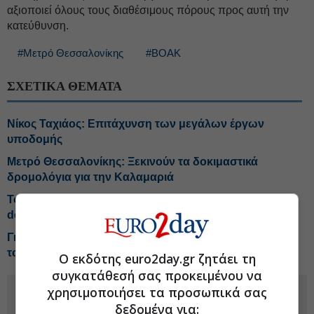
αξιοποιεί όλους τους διαθέσιμους πόρους προς αυτή την
κατεύθυνση.
#Μετρό Θεσσαλονίκης
#ΒΟΑΚ
ΣΧΕΤΙΚΑ ΘΕΜΑΤΑ
Nίκος Ταχιάος: Επιτάχυνση των μεγάλων έργων
υποδομής
Μετρό Θεσσαλονίκης: Ξεκινούν τα δοκιμαστικά
δρομολόγια για την Καλαμαριά
Το σήμα από την 3η κίνηση της ΔΕΗ, έρχεται και νέο
deal
Γιατί οι τιμές βενζίνης και ντίζελ... αποσυνδέθηκαν από
το Brent
Ο εκδότης euro2day.gr ζητάει τη
συγκατάθεσή σας προκειμένου να
χρησιμοποιήσει τα προσωπικά σας
δεδομένα για: