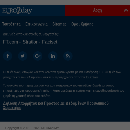
Αρχή
Ταυτότητα
Επικοινωνία
Sitemap
Οροι Χρήσης
Διεθνείς αποκλειστικές συνεργασίες:
FT.com
Stratfor
Factset
Οι τιμές των μετοχών και των δεικτών εμφανίζονται με καθυστέρηση 15’. Οι τιμές των
μετοχών και των ελληνικών δεικτών προέρχονται από την
InBroker
Το σύνολο του περιεχομένου και των υπηρεσιών του euro2day διατίθεται στους
επισκέπτες για προσωπική χρήση. Απαγορεύεται η χρήση και η επαναδημοσίευσή του
χωρίς τη γραπτή άδεια του εκδότη.
Δήλωση Απορρήτου και Προστασίας Δεδομένων Προσωπικού
Χαρακτήρα
Copyright © 2001 – 2026 MEDIA2DAY