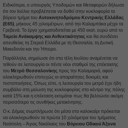
Ειδικότερα, ο υπουργός Υποδομών και Μεταφορών δήλωσε
ότι τον Ιούλιο προβλέπεται να δοθεί στην κυκλοφορία το
βόρειο τμήμα του
Αυτοκινητοδρόμου Κεντρικής Ελλάδας
(Ε65)
, μήκους 45 χιλιομέτρων, από την Καλαμπάκα μέχρι τα
Γρεβενά. Το έργο χρηματοδοτείται με 450 εκατ. ευρώ από το
Ταμείο Ανάκαμψης και Ανθεκτικότητας
και θα συνδέσει
απευθείας τη Στερεά Ελλάδα με τη Θεσσαλία, τη Δυτική
Μακεδονία και την Ήπειρο.
Παράλληλα, σημείωσε ότι στα τέλη Ιουλίου αναμένεται να
τεθούν σε λειτουργία οι πέντε νέοι σταθμοί της επέκτασης
του
Μετρό Θεσσαλονίκης
προς την Καλαμαριά, αφού
ολοκληρωθούν επιτυχώς οι απαραίτητες δοκιμές και
πιστοποιήσεις. Όπως είπε, η λειτουργία του μετρό έχει ήδη
συμβάλει στη μείωση της κυκλοφορίας στο κέντρο της πόλης
κατά 15% και η επέκταση εκτιμάται πως θα βελτιώσει ακόμη
περισσότερο τις συνθήκες μετακίνησης.
Ο κ. Δήμας συμπλήρωσε ότι μέσα στο καλοκαίρι πρόκειται
να ολοκληρωθούν τα πρώτα 10 χιλιόμετρα του τμήματος
Νεάπολη – Άγιος Νικόλαος του
Βόρειου Οδικού Άξονα