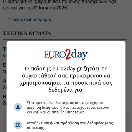
Η καταληκτική ημερομηνία υποβολής προσφορών έχει
οριστεί για τις
22 Ιουνίου 2026.
#Τρένο, σιδηρόδρομος
ΣΧΕΤΙΚΑ ΘΕΜΑΤΑ
Τέμπη: Συνεχίζονται οι τοποθετήσεις των συνηγόρων
για τα αιτήματα αναβολής της δίκης
Ερώτηση Μανιάτη σε Κομισιόν γιατί δεν λειτουργεί η
Ο εκδότης euro2day.gr ζητάει τη
τηλεδιοίκηση στα τρένα
συγκατάθεσή σας προκειμένου να
Αποστολάκη: Το σύστημα αυτόματης προστασίας δεν
χρησιμοποιήσει τα προσωπικά σας
λειτουργεί ακόμη στους σιδηρόδρομους
δεδομένα για:
Hellenic Train: Ακινητοποιήθηκε η αμαξοστοιχία στο
Εξατομικευμένη διαφήμιση και περιεχόμενο,
δρομολόγιο Θεσσαλονίκη-Σέρρες
μέτρηση διαφήμισης και περιεχομένου, έρευνα
κοινού και ανάπτυξη υπηρεσιών
Αποθήκευση ή/και πρόσβαση στα δεδομένα μιας
συσκευής