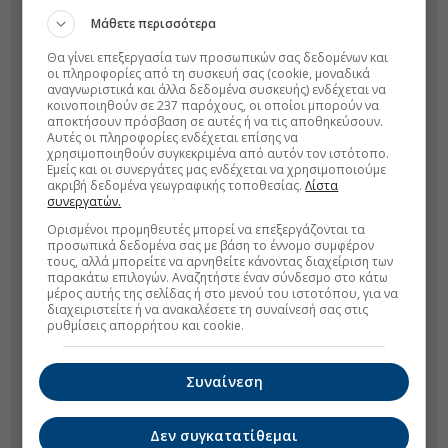
Μάθετε περισσότερα
Θα γίνει επεξεργασία των προσωπικών σας δεδομένων και
οι πληροφορίες από τη συσκευή σας (cookie, μοναδικά
αναγνωριστικά και άλλα δεδομένα συσκευής) ενδέχεται να
κοινοποιηθούν σε 237 παρόχους, οι οποίοι μπορούν να
αποκτήσουν πρόσβαση σε αυτές ή να τις αποθηκεύσουν.
Αυτές οι πληροφορίες ενδέχεται επίσης να
χρησιμοποιηθούν συγκεκριμένα από αυτόν τον ιστότοπο.
Εμείς και οι συνεργάτες μας ενδέχεται να χρησιμοποιούμε
ακριβή δεδομένα γεωγραφικής τοποθεσίας.
Λίστα
συνεργατών.
Ορισμένοι προμηθευτές μπορεί να επεξεργάζονται τα
προσωπικά δεδομένα σας με βάση το έννομο συμφέρον
τους, αλλά μπορείτε να αρνηθείτε κάνοντας διαχείριση των
παρακάτω επιλογών. Αναζητήστε έναν σύνδεσμο στο κάτω
μέρος αυτής της σελίδας ή στο μενού του ιστοτόπου, για να
διαχειριστείτε ή να ανακαλέσετε τη συναίνεσή σας στις
ρυθμίσεις απορρήτου και cookie.
Συναίνεση
Δεν συγκατατίθεμαι