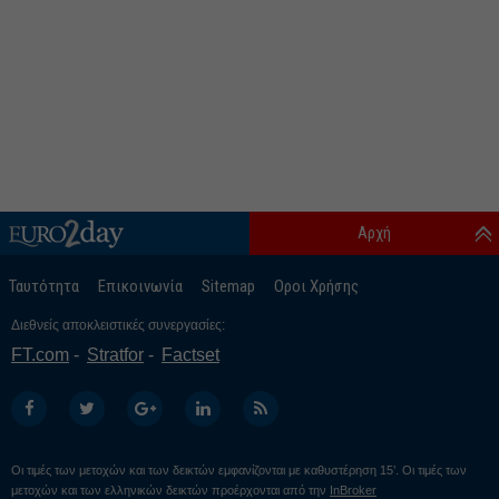
Αρχή
Ταυτότητα
Επικοινωνία
Sitemap
Οροι Χρήσης
Διεθνείς αποκλειστικές συνεργασίες:
FT.com
Stratfor
Factset
Οι τιμές των μετοχών και των δεικτών εμφανίζονται με καθυστέρηση 15’. Οι τιμές των
μετοχών και των ελληνικών δεικτών προέρχονται από την
InBroker