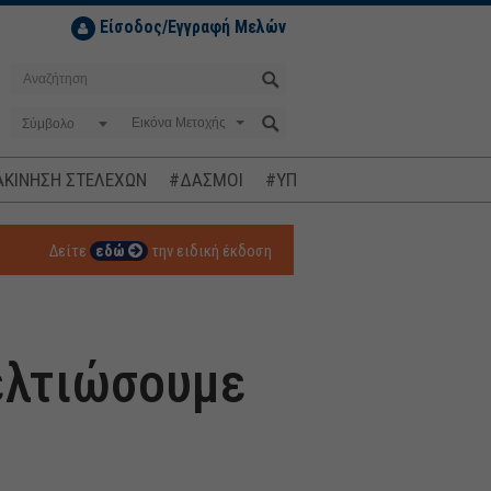
Είσοδος/Εγγραφή Μελών
Σύμβολο
ΚΙΝΗΣΗ ΣΤΕΛΕΧΩΝ
#ΔΑΣΜΟΙ
#ΥΠΟΚΛΟΠΕΣ
#ΠΛΗΘΩΡΙΣΜ
Δείτε
εδώ
την ειδική έκδοση
βελτιώσουμε