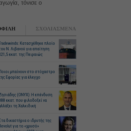
αγωγία, τόνισε ο
ΦΙΛΗ
ΣΧΟΛΙΑΣΜΕΝΑ
Tradewinds: Κατασχέθηκε πλοίο
του Ν. Λιβανού για απαίτηση
$21,5 εκατ. της Πειραιώς
Ποιοι μπαίνουν στο στόχαστρο
της Εφορίας για έλεγχο
Ζησιάδης (ONYX): Η επένδυση
388 εκατ. που φιλοδοξεί να
αλλάξει τη Χαλκιδική
Στα δικαστήρια ο ιδρυτής της
Revolut για το «χρυσό»