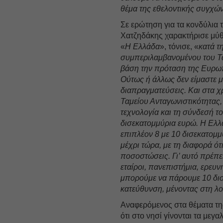
θέμα της εθελοντικής συγχώ
Σε ερώτηση για τα κονδύλια
Χατζηδάκης χαρακτήρισε μύθ
«
Η Ελλάδα
», τόνισε, «
κατά τ
συμπεριλαμβανομένου του Τα
βάση την πρόταση της Ευρωπ
Ούτως ή άλλως δεν είμαστε 
διαπραγματεύσεις. Και στα χ
Ταμείου Ανταγωνιστικότητας, 
τεχνολογία και τη σύνδεσή το
δισεκατομμύρια ευρώ. Η Ελλ
επιπλέον 8 με 10 δισεκατομ
μέχρι τώρα, με τη διαφορά ότ
ποσοστώσεις. Γι’ αυτό πρέπε
εταίροι, πανεπιστήμια, ερευν
μπορούμε να πάρουμε 10 δισ
κατεύθυνση, μένοντας στη λογ
Αναφερόμενος στα θέματα τη
ότι στο νησί γίνονται τα μεγ