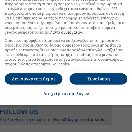
πληροφορίες από τη συσκευή σας (cookie, μοναδικά αναγνωριστικά
ισε και επισήμως να κηρύξει το τέλος της
και άλλα δεδομένα συσκευής) ενδέχεται να κοινοποιηθούν σε 237
παρόχους, οι οποίοι μπορούν να αποκτήσουν πρόσβαση σε αυτές ή
να τις αποθηκεύσουν. Αυτές οι πληροφορίες ενδέχεται επίσης να
 σεμνά, με αυτοκριτική όπου χρειάζεται, κρατώντας τα
χρησιμοποιηθούν συγκεκριμένα από αυτόν τον ιστότοπο. Εμείς και οι
συνεργάτες μας ενδέχεται να χρησιμοποιούμε ακριβή δεδομένα
, με σοβαρότητα και αποτελεσματικότητα που είναι η
γεωγραφικής τοποθεσίας.
Λίστα συνεργατών.
ωπίσουμε τις προκλήσεις σε εθνικό και περιφερειακό
Ορισμένοι προμηθευτές μπορεί να επεξεργάζονται τα προσωπικά
 περισσότερο επιτακτικό όταν βλέπει κανείς πόσο
δεδομένα σας με βάση το έννομο συμφέρον τους, αλλά μπορείτε να
ια, την παγκοσμιοποίηση, τις νέες τεχνολογίες, την
αρνηθείτε κάνοντας διαχείριση των παρακάτω επιλογών. Αναζητήστε
αστευτικά ρεύματα. Μια σειρά από πολύ μεγάλες
έναν σύνδεσμο στο κάτω μέρος αυτής της σελίδας ή στο μενού του
ιστοτόπου, για να διαχειριστείτε ή να ανακαλέσετε τη συναίνεσή σας
ίζονται με καφενειακές λογικές, οργή, κατάρες και
στις ρυθμίσεις απορρήτου και cookie.
αι υπερβολές
».
Δεν συγκατατίθεμαι
Συναίνεση
uro2day.gr
στο
Google Discover!
Διαχείριση επιλογών
 εξελίξεις με την υπογραφη εγκυρότητας του Euro2day.gr
FOLLOW US
Ακολουθήστε τη σελίδα του
Euro2day.gr
στο
Linkedin