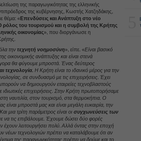
 βελτίωση της παραγωγικότητας της ελληνικής
ντιπρόεδρος της κυβέρνησης, Κωστής Χατζηδάκης,
5
ε θέμα: «
Επενδύσεις και Ανάπτυξη στο νέο
Ο ρόλος του τουρισμού και η συμβολή της Κρήτης
ληνικής οικονομίας
», που διοργάνωσε η
Κρήτης.
όλα την
τεχνητή νοημοσύνη
», είπε. «
Είναι βασικό
της οικονομικής ανάπτυξης και είναι στενά
ήγορα θα φύγουμε μπροστά. Ένας δεύτερος
αι τεχνολογία.
Η Κρήτη είναι το ιδανικό μέρος για την
νολογίας, σε συνδυασμό με τις επιχειρήσεις. Έχει
 μπορούν να δημιουργούν εταιρείες τεχνοβλαστούς
ε ιδιωτικές επιχειρήσεις. Στην Κρήτη πρωτοπορήσαμε
ς στη ναυτιλία, στον τουρισμό, στα θερμοκήπια. Ο
ας είναι μπροστά μας και είναι μεγάλη ευκαιρία, την
αι μια τρίτη παράμετρος είναι οι
συγχωνεύσεις των
 να τις επιβάλουμε. Έχουμε δώσει δύο φορές
εν έχουν λειτουργήσει πολύ. Αλλά όντας στην εποχή
ν νέων τεχνολογιών πρέπει να καταλάβουμε ότι αν
ίχημα της παραγωγικότητας πρέπει να δούμε και το