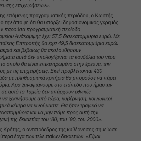
νευσης επιχειρήσεων
».
 της επόμενης προγραμματικής περιόδου, ο Κωστής
ο την άποψη ότι θα υπάρξει δημοσιονομικός γκρεμός.
ην παρούσα προγραμματική περίοδο
μείου Ανάκαμψης έχει 57,5 δισεκατομμύρια ευρώ. Με
αϊκής Επιτροπής θα έχει 49,5 δισεκατομμύρια ευρώ.
μακριά και βεβαίως θα ακολουθήσουν
ρήματα αυτά δεν υπολογίζονται τα κονδύλια του νέου
το οποίο θα είναι επικεντρωμένο στην έρευνα, την
υς με τις επιχειρήσεις. Εκεί προβλέπονται 430
άδα με πληθυσμιακά κριτήρια θα μπορούσε να πάρει
μύρια. Άρα ξαναφτάνουμε στο επίπεδο που ήμασταν
ι σε αυτό το Ταμείο δεν υπάρχουν εθνικές
ι να ξεκινήσουμε από τώρα, κυβέρνηση, κοινωνικοί
ητικά κέντρα να κινούμαστε. Θα ήταν τραγικό να
εκατομμύρια και να μην πάμε προς αυτή την
ική της δεκαετίας του ‘80, του ΄90, του 2000
».
ς Κρήτης, ο αντιπρόεδρος της κυβέρνησης σημείωσε
αλύτερα έργα των τελευταίων δεκαετιών. «
Είμαι