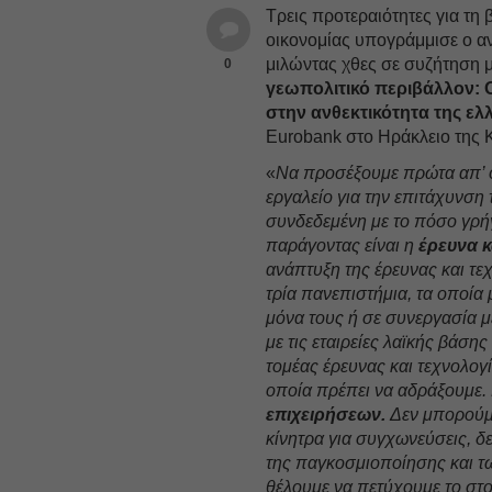
Τρεις προτεραιότητες για τη
οικονομίας υπογράμμισε ο α
μιλώντας χθες σε συζήτηση μ
0
γεωπολιτικό περιβάλλον: 
στην ανθεκτικότητα της ελ
E
urobank
στο Ηράκλειο της 
«
Να προσέξουμε πρώτα απ’ 
εργαλείο για την επιτάχυνση 
συνδεδεμένη με το πόσο γρ
παράγοντας είναι η
έρευνα κ
ανάπτυξη της έρευνας και τεχ
τρία πανεπιστήμια, τα οποία
μόνα τους ή σε συνεργασία μ
με τις εταιρείες λαϊκής βάση
τομέας έρευνας και τεχνολογί
οποία πρέπει να αδράξουμε. Κ
επιχειρήσεων.
Δεν μπορούμε
κίνητρα για συγχωνεύσεις, δ
της παγκοσμιοποίησης και τω
θέλουμε να πετύχουμε το στο