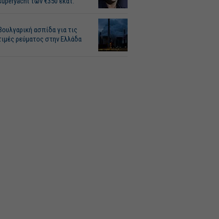
superyacht των €350 εκατ.
Βουλγαρική ασπίδα για τις
τιμές ρεύματος στην Ελλάδα