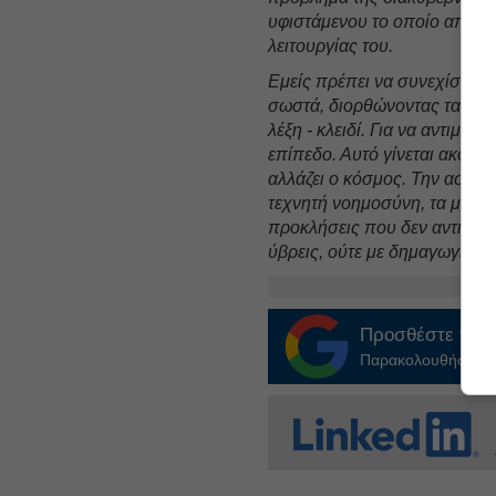
υφιστάμενου το οποίο αποφάσ
λειτουργίας του.
Εμείς πρέπει να συνεχίσουμε
σωστά, διορθώνοντας τα λάθη
λέξη - κλειδί. Για να αντιμετ
επίπεδο. Αυτό γίνεται ακόμα
αλλάζει ο κόσμος. Την αστάθε
τεχνητή νοημοσύνη, τα μεταν
προκλήσεις που δεν αντιμετωπ
ύβρεις, ούτε με δημαγωγία κ
Προσθέστε το
E
Παρακολουθήστε τις