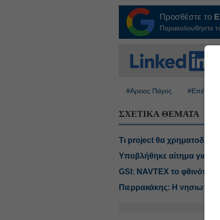
Προσθέστε το
E
Παρακολουθήστε τις
#Αρειος Πάγος
#Επένδυση
ΣΧΕΤΙΚΑ ΘΕΜΑΤΑ
Τι project θα χρηματοδοτή
Υποβλήθηκε αίτημα για ρήτ
GSI: NAVTEX το φθινόπωρο
Πιερρακάκης: Η νησιωτικότ