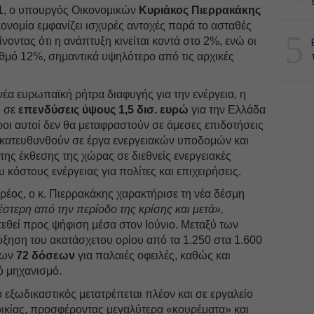
Τ1, ο υπουργός Οικονομικών
Κυριάκος Πιερρακάκης
κονομία εμφανίζει ισχυρές αντοχές παρά το ασταθές
5
νοντας ότι η ανάπτυξη κινείται κοντά στο 2%, ενώ οι
θμό 12%, σημαντικά υψηλότερο από τις αρχικές
νέα ευρωπαϊκή ρήτρα διαφυγής για την ενέργεια, η
ί σε
επενδύσεις ύψους 1,5 δισ. ευρώ
για την Ελλάδα
όροι αυτοί δεν θα μεταφραστούν σε άμεσες επιδοτήσεις
α κατευθυνθούν σε έργα ενεργειακών υποδομών και
της έκθεσης της χώρας σε διεθνείς ενεργειακές
υ κόστους ενέργειας για πολίτες και επιχειρήσεις.
ρέος, ο κ. Πιερρακάκης χαρακτήρισε τη νέα δέσμη
στερη από την περίοδο της κρίσης και μετά»,
τεθεί προς ψήφιση μέσα στον Ιούνιο. Μεταξύ των
ύξηση του ακατάσχετου ορίου από τα 1.250 στα 1.600
των
72 δόσεων
για παλαιές οφειλές, καθώς και
ό μηχανισμό.
 εξωδικαστικός μετατρέπεται πλέον και σε εργαλείο
ικίας, προσφέροντας μεγαλύτερα «κουρέματα» και