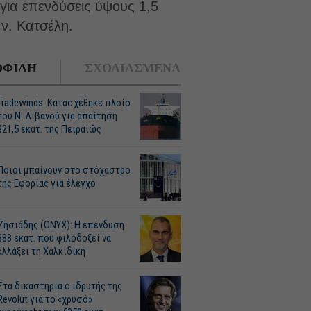
για επενδύσεις ύψους 1,5
 ν. Κατσέλη.
ΦΙΛΗ
ΣΧΟΛΙΑΣΜΕΝΑ
Tradewinds: Κατασχέθηκε πλοίο
του Ν. Λιβανού για απαίτηση
$21,5 εκατ. της Πειραιώς
Ποιοι μπαίνουν στο στόχαστρο
της Εφορίας για έλεγχο
Ζησιάδης (ONYX): Η επένδυση
388 εκατ. που φιλοδοξεί να
αλλάξει τη Χαλκιδική
Στα δικαστήρια ο ιδρυτής της
Revolut για το «χρυσό»