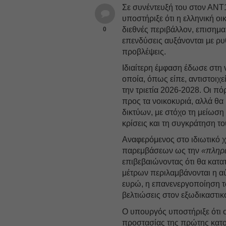
Σε συνέντευξή του στον ΑΝ
υποστήριξε ότι η ελληνική οι
διεθνές περιβάλλον, επισημαί
0
επενδύσεις αυξάνονται με ρυ
προβλέψεις.
Ιδιαίτερη έμφαση έδωσε στη 
οποία, όπως είπε, αντιστοιχε
την τριετία 2026-2028. Οι π
προς τα νοικοκυριά, αλλά θ
δικτύων, με στόχο τη μείωση 
κρίσεις και τη συγκράτηση το
Αναφερόμενος στο ιδιωτικό χ
παρεμβάσεων ως την
«πληρέ
επιβεβαιώνοντας ότι θα κατα
μέτρων περιλαμβάνονται η α
ευρώ, η επανενεργοποίηση 
βελτιώσεις στον εξωδικαστικ
Ο υπουργός υποστήριξε ότι ο
προστασίας της πρώτης κατο