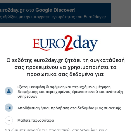
uro2day.gr
στο
Google Discover!
 εξελίξεις με την υπογραφη εγκυρότητας του Euro2day.gr
FOLLOW US
Ακολουθήστε τη σελίδα του
Euro2day.gr
στο
Linkedin
 ενέργεια
#Κυριάκος Πιερρακάκης
Ο εκδότης euro2day.gr ζητάει τη συγκατάθεσή
σας προκειμένου να χρησιμοποιήσει τα
προσωπικά σας δεδομένα για:
σει η ρήτρα διαφυγής στην ενέργεια
Εξατομικευμένη διαφήμιση και περιεχόμενο, μέτρηση
διαφήμισης και περιεχομένου, έρευνα κοινού και ανάπτυξη
ρα διαφυγής, στο επίκεντρο ενεργειακά projects
υπηρεσιών
 μετά το ντιλ με Meridiam
Αποθήκευση ή/και πρόσβαση στα δεδομένα μιας συσκευής
ητα τεράστιο αναπτυξιακό κεφάλαιο για τη χώρα
Μάθετε περισσότερα
Θα γίνει επεξεργασία των προσωπικών σας δεδομένων και οι