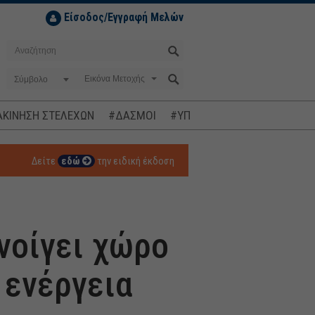
Είσοδος/Εγγραφή Μελών
Σύμβολο
ΚΙΝΗΣΗ ΣΤΕΛΕΧΩΝ
#ΔΑΣΜΟΙ
#ΥΠΟΚΛΟΠΕΣ
#ΠΛΗΘΩΡΙΣΜ
Δείτε
εδώ
την ειδική έκδοση
νοίγει χώρο
 ενέργεια