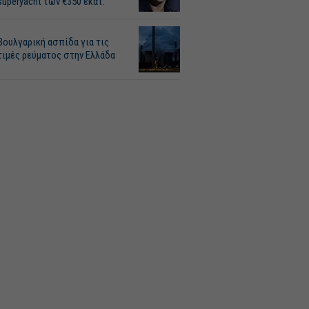
superyacht των €350 εκατ.
Βουλγαρική ασπίδα για τις
τιμές ρεύματος στην Ελλάδα