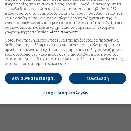
πληροφορίες από τη συσκευή σας (cookie, μοναδικά αναγνωριστικά
.gr στο Discover
και άλλα δεδομένα συσκευής) ενδέχεται να κοινοποιηθούν σε 237
παρόχους, οι οποίοι μπορούν να αποκτήσουν πρόσβαση σε αυτές ή
να τις αποθηκεύσουν. Αυτές οι πληροφορίες ενδέχεται επίσης να
χρησιμοποιηθούν συγκεκριμένα από αυτόν τον ιστότοπο. Εμείς και οι
συνεργάτες μας ενδέχεται να χρησιμοποιούμε ακριβή δεδομένα
γεωγραφικής τοποθεσίας.
Λίστα συνεργατών.
Ορισμένοι προμηθευτές μπορεί να επεξεργάζονται τα προσωπικά
δεδομένα σας με βάση το έννομο συμφέρον τους, αλλά μπορείτε να
αρνηθείτε κάνοντας διαχείριση των παρακάτω επιλογών. Αναζητήστε
έναν σύνδεσμο στο κάτω μέρος αυτής της σελίδας ή στο μενού του
ιστοτόπου, για να διαχειριστείτε ή να ανακαλέσετε τη συναίνεσή σας
στις ρυθμίσεις απορρήτου και cookie.
Δεν συγκατατίθεμαι
Συναίνεση
Διαχείριση επιλογών