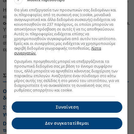
δανειολήπτες εξυπηρετούν κανονικά τις (μειωμένες) δόσεις.
Η «θεραπεία» των εν λόγω δανείων θα απαιτήσει χρόνο
Θα γίνει επεξεργασία των προσωπικών σας δεδομένων και
οι πληροφορίες από τη συσκευή σας (cookie, μοναδικά
καθώς θα ξεκινήσει όταν
η κλιμάκωση της δόσης
αναγνωριστικά και άλλα δεδομένα συσκευής) ενδέχεται να
οδηγήσει στην αποπληρωμή ικανού μέρους κεφαλαίου.
κοινοποιηθούν σε 237 παρόχους, οι οποίοι μπορούν να
αποκτήσουν πρόσβαση σε αυτές ή να τις αποθηκεύσουν.
Υπό το παραπάνω πρίσμα, εκτιμάται ότι οι τράπεζες θα
Αυτές οι πληροφορίες ενδέχεται επίσης να
επιχειρήσουν να τιτλοποιήσουν/πωλήσουν τις απαιτήσεις
χρησιμοποιηθούν συγκεκριμένα από αυτόν τον ιστότοπο.
από τα παραπάνω δάνεια εντός της διετίας 2027-28 και
Εμείς και οι συνεργάτες μας ενδέχεται να χρησιμοποιούμε
ακριβή δεδομένα γεωγραφικής τοποθεσίας.
Λίστα
εφόσον το επιτρέπουν οι συνθήκες αγορών.
συνεργατών.
#Ελληνικές τράπεζες
#Στεγαστικά δάνεια
Ορισμένοι προμηθευτές μπορεί να επεξεργάζονται τα
προσωπικά δεδομένα σας με βάση το έννομο συμφέρον
τους, αλλά μπορείτε να αρνηθείτε κάνοντας διαχείριση των
ΣΧΕΤΙΚΑ ΘΕΜΑΤΑ
παρακάτω επιλογών. Αναζητήστε έναν σύνδεσμο στο κάτω
μέρος αυτής της σελίδας ή στο μενού του ιστοτόπου, για να
διαχειριστείτε ή να ανακαλέσετε τη συναίνεσή σας στις
ρυθμίσεις απορρήτου και cookie.
Οι υψηλές τιμές ακινήτων «παγώνουν» τα στεγαστικά
δάνεια
Συναίνεση
Στεγαστικά: Γιατί οι δανειολήπτες κλειδώνουν επιτόκια
για 5 και 10 χρόνια
Δεν συγκατατίθεμαι
DBRS: Κεφάλαια και πιστωτική επέκταση θωρακίζουν
τις ελληνικές τράπεζες