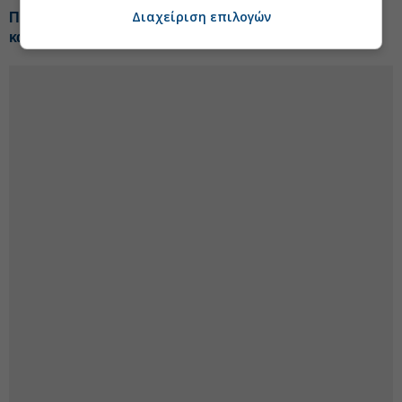
Διαχείριση επιλογών
Πώς τα «κόκκινα» δάνεια αλλάζουν την αγορά
κατοικίας στην Ελλάδα