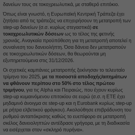
δανείων τους σε τοκοχρεωλυτικά, με σταθερό επιτόκιο.
Όπως είναι γνωστό, η Ευρωπαϊκή Κεντρική Τράπεζα έχει
ζητήσει από τις τράπεζες να επιχειρήσουν τη μετατροπή των
step-up δανείων (σ.σ. κυρίως στεγαστικά)
σε
τοκοχρεωλυτικών δόσεων
ως το τέλος της φετινής
χρονιάς. Αναγκαία προϋπόθεση για τη μετατροπή αποτελεί η
συναίνεση του δανειολήπτη. Όσα δάνεια δεν μετατραπούν
σε τοκοχρεωλυτικών δόσεων, θα θεωρούνται μη
εξυπηρετούμενα στις 31/12/2026.
Οι σχετικές καμπάνιες μετατροπής ξεκίνησαν το τελευταίο
τρίμηνο του 2025,
με τα ποσοστά αποδοχής/αιτημάτων
να φθάνουν περίπου στο 50% στο τέλος πρώτου
τριμήνου
, για τις Alpha και Πειραιώς, που έχουν κυρίως
step-up κυμαινόμενου επιτοκίου σε ευρώ (σ.σ. η ETE έχει
μηδαμινό άνοιγμα σε step-up και η Eurobank κυρίως step-up
με ρήτρα ελβετικού φράγκου). Ακολούθησε επιβράδυνση του
ρυθμού ανταπόκρισης καθώς το ευεπίφορο σε μετατροπή
σκέλος δανειοληπτών αντέδρασε γρήγορα, με τη διαδικασία
να εισέρχεται στον «σκληρό πυρήνα».