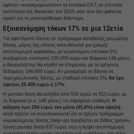
εφόσον «κατακρημνιστούν» τα επιτόκια ΕΚΤ, σε επίπεδα
αντίστοιχα της δεκαετίας του 2010, κάτι που δεν φαίνεται
ορατό για το μεσοπρόθεσμο διάστημα.
Εξοικονόμηση τόκων 17% σε μια 12ετία
Για υφιστάμενο δάνειο σε πρόγραμμα καταβολής μειωμένης
δόσης, μέρος της οποίας κατευθύνεται για (μικρή)
αποπληρωμή κεφαλαίου, με κυμαινόμενο επιτόκιο 5%,
ανεξόφλητο υπόλοιπο 100.000 ευρώ και διάρκεια 148 μήνες,
ο δανειολήπτης θα κληθεί να πληρώσει, με τα τρέχοντα
δεδομένα, 146.000 ευρώ. Αν μετατρέψει το δάνειο σε
τοκοχρεωλυτικής δόσης, με σταθερό επιτόκιο 3%,
θα έχει
όφελος 25.400 ευρώ ή 17%.
Η μηνιαία δόση θα αυξηθεί από 559 ευρώ σε 815 ευρώ, με
τη διάρκεια (σ.σ. 148 μήνες) να παραμένει σταθερή.
Η
αύξηση των 256 ευρώ τον μήνα (45,8%) είναι υψηλή
,
αλλά πρέπει να συνυπολογιστεί ότι το τρέχον πρόγραμμα
κλιμακούμενης δόσης (step-up) προβλέπει σε βάθος χρόνου
τελική μηνιαία δόση 837 ευρώ, ενώ η λειψή αποπληρωμή
κεφαλαίου συσσωρεύει μια πληρωμή «μπαλόνι» στο τέλος