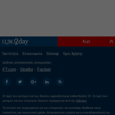
Αρχή
Ταυτότητα
Επικοινωνία
Sitemap
Οροι Χρήσης
Διεθνείς αποκλειστικές συνεργασίες:
FT.com
Stratfor
Factset
Οι τιμές των μετοχών και των δεικτών εμφανίζονται με καθυστέρηση 15’. Οι τιμές των
μετοχών και των ελληνικών δεικτών προέρχονται από την
InBroker
Το σύνολο του περιεχομένου και των υπηρεσιών του euro2day διατίθεται στους
επισκέπτες για προσωπική χρήση. Απαγορεύεται η χρήση και η επαναδημοσίευσή του