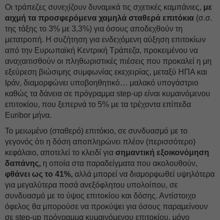
Οι τράπεζες συνεχίζουν δυναμικά τις σχετικές καμπάνιες,
με
αιχμή τα προσφερόμενα χαμηλά σταθερά επιτόκια
(σ.σ.
της τάξης το 3% με 3,3%) για όσους αποδεχθούν τη
μετατροπή. Η συζήτηση για ενδεχόμενη αύξηση επιτοκίων
από την Ευρωπαϊκή Κεντρική Τράπεζα, προκειμένου να
αναχαιτισθούν οι πληθωριστικές πιέσεις που προκαλεί η μη
εξεύρεση βιώσιμης συμφωνίας εκεχειρίας, μεταξύ ΗΠΑ και
Ιράν, διαμορφώνει υποβοηθητικό… μαλακό υπογάστριο
καθώς τα δάνεια σε πρόγραμμα step-up είναι κυμαινόμενου
επιτοκίου, που ξεπερνά το 5% με τα τρέχοντα επίπεδα
Euribor μήνα.
Το μειωμένο (σταθερό) επιτόκιο, σε συνδυασμό με το
γεγονός ότι η δόση αποπληρώνει πλέον (περισσότερο)
κεφάλαιο, αποτελεί το κλειδί για
σημαντική εξοικονόμηση
δαπάνης,
η οποία στα παραδείγματα που ακολουθούν,
φθάνει ως το 41%,
αλλά μπορεί να διαμορφωθεί υψηλότερα
για μεγαλύτερα ποσά ανεξόφλητου υπολοίπου, σε
συνδυασμό με το ύψος επιτοκίου και δόσης. Αντίστοιχο
όφελος θα μπορούσε να προκύψει για όσους παραμείνουν
σε step-up πρόγραμμα κυμαινόμενου επιτοκίου, μόνο