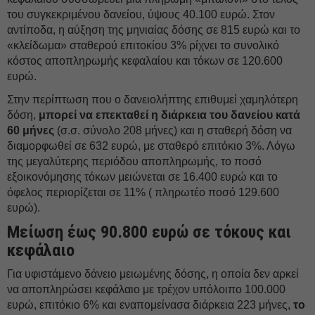
του συγκεκριμένου δανείου, ύψους 40.100 ευρώ. Στον
αντίποδα, η αύξηση της μηνιαίας δόσης σε 815 ευρώ και το
«κλείδωμα» σταθερού επιτοκίου 3% ρίχνει το συνολικό
κόστος αποπληρωμής κεφαλαίου και τόκων σε 120.600
ευρώ.
Στην περίπτωση που ο δανειολήπτης επιθυμεί χαμηλότερη
δόση,
μπορεί να επεκταθεί η διάρκεια του δανείου κατά
60 μήνες
(σ.σ. σύνολο 208 μήνες) και η σταθερή δόση να
διαμορφωθεί σε 632 ευρώ, με σταθερό επιτόκιο 3%. Λόγω
της μεγαλύτερης περιόδου αποπληρωμής, το ποσό
εξοικονόμησης τόκων μειώνεται σε 16.400 ευρώ και το
όφελος περιορίζεται σε 11% ( πληρωτέο ποσό 129.600
ευρώ).
Μείωση έως 90.800 ευρώ σε τόκους και
κεφάλαιο
Για υφιστάμενο δάνειο μειωμένης δόσης, η οποία δεν αρκεί
να αποπληρώσει κεφάλαιο με τρέχον υπόλοιπο 100.000
ευρώ, επιτόκιο 6% και εναπομείνασα διάρκεια 223 μήνες,
το