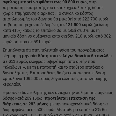
όφελος μπορεί να φθάσει έως 90.800 ευρώ,
στην
περίπτωση μετατροπής του σε τοκοχρεωλυτικής δόσης,
χωρίς επιμήκυνση διάρκειας. Το συνολικό κόστος
αποπληρωμής του δανείου θα μειωθεί από 222.700 ευρώ,
με βάση τα τρέχοντα δεδομένα,
σε 131.900 ευρώ
(μείωση
κατά 41%) καθώς το επιτόκιο θα μειωθεί σε 3%, με τη
μηνιαία δόση να αυξάνεται κατά σχεδόν 210 ευρώ, από 382
ευρώ σήμερα σε 591 ευρώ.
Σημειώνεται ότι στην τελευταία φάση του προγράμματος
step-up,
η μηνιαία δόση του εν λόγω δανείου θα ανέλθει
σε 611 ευρώ,
ελαφρώς υψηλότερη από αυτήν που
«κλειδώνει», με τη μετατροπή και το σταθερό επιτόκιο ο
δανειολήπτης. Επιπρόσθετα, θα έχει συσσωρευτεί δόση
«μπαλόνι» 109.500 ευρώ, λόγω ελλιπούς αποπληρωμής
κεφαλαίου.
Εφόσον ο δανειολήπτης δεν αντέχει την αύξηση της μηνιαίας
δόσης κατά 209 ευρώ,
προτείνεται επέκταση της
διάρκειας σε 283 μήνες,
με την τοκοχρεωλυτική δόση να
διαμορφώνεται σε 500 ευρώ. Με σταθερό επιτόκιο 3% θα
εξοικονομήσει 81.300 ευρώ (σ.σ. από 222.700 σε 141.400