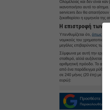
Ολομέλειας και δεν είναι καν
ικανοποιήσει αυτό το αίτημα.
servicers δεν θα απαιτήσουν
ξεκαθαρίσει η ερμηνεία της 
Η επιστροφή των τ
Υπενθυμίζεται ότι,
όπως έχει
νομικούς του χρηματοπιστωτ
μεγάλες επιβαρύνσεις των οφ
Σύμφωνα με αυτή την ερμηνεί
σταθερό, αλλά αυξάνεται γρα
αριθμητική πρόοδο. Το αποτέ
από ένα παράδειγμα ρύθμιση
σε 240 μήνες (20 έτη) με δόσ
ευρώ):
Προσθέστε το
E
Παρακολουθήστε τις