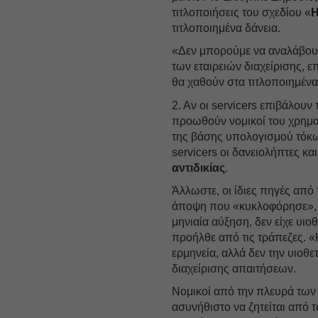
τιτλοποιήσεις του σχεδίου «
Η
τιτλοποιημένα δάνεια.
«Δεν μπορούμε να αναλάβουμ
των εταιρειών διαχείρισης, ε
θα χαθούν στα τιτλοποιημέν
2. Αν οι servicers επιβάλου
προωθούν νομικοί του χρημα
της βάσης υπολογισμού τόκων
servicers οι δανειολήπτες κα
αντιδικίας
.
Άλλωστε, οι ίδιες πηγές από
άποψη που «κυκλοφόρησε», σ
μηνιαία αύξηση, δεν είχε υιοθ
προήλθε από τις τράπεζες. «
ερμηνεία, αλλά δεν την υιοθ
διαχείρισης απαιτήσεων.
Νομικοί από την πλευρά των 
ασυνήθιστο να ζητείται από 