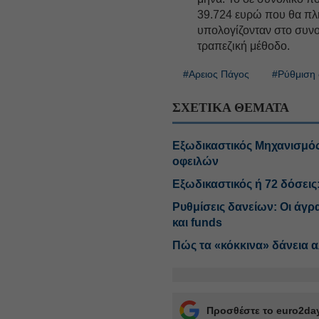
39.724 ευρώ που θα πλή
υπολογίζονταν στο συνο
τραπεζική μέθοδο.
#Αρειος Πάγος
#Ρύθμιση 
ΣΧΕΤΙΚΑ ΘΕΜΑΤΑ
Εξωδικαστικός Μηχανισμός:
οφειλών
Εξωδικαστικός ή 72 δόσεις
Ρυθμίσεις δανείων: Οι άγρ
και funds
Πώς τα «κόκκινα» δάνεια 
Προσθέστε το euro2day