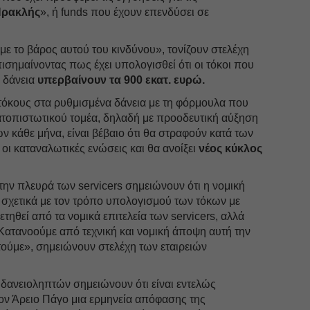
ρακλής
», ή funds που έχουν επενδύσει σε
ε το βάρος αυτού του κινδύνου», τονίζουν στελέχη
πισημαίνοντας πως έχει υπολογισθεί ότι οι τόκοι που
α δάνεια
υπερβαίνουν τα 900 εκατ. ευρώ.
ν τόκους στα ρυθμισμένα δάνεια με τη φόρμουλα που
τοπιστωτικού τομέα, δηλαδή με προοδευτική αύξηση
 κάθε μήνα, είναι βέβαιο ότι θα στραφούν κατά των
ι οι καταναλωτικές ενώσεις και θα ανοίξει
νέος κύκλος
 την πλευρά των servicers σημειώνουν ότι η νομική
χετικά με τον τρόπο υπολογισμού των τόκων με
ετηθεί από τα νομικά επιτελεία των servicers, αλλά
Κατανοούμε από τεχνική και νομική άποψη αυτή την
ετούμε», σημειώνουν στελέχη των εταιρειών
δανειοληπτών σημειώνουν ότι είναι εντελώς
τον Άρειο Πάγο μια ερμηνεία απόφασης της