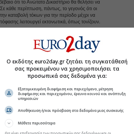
 βέβαιο ότι το Ανώτατο Δικαστήριο θα θελήσει να
 Σε κάθε περίπτωση, πάντως, το γεγονός ότι οι
 την καταβολή τόκων για την περίοδο μέχρι να
απόφασης λειτουργεί εκτονωτικά, όπως τονίζουν.
όκων… από το παράθυρο
 γράψει το Euro2day.gr
η ερμηνεία που δόθηκε από
ικού τομέα στην απόφαση του Α. Πάγου φέρνει
ειλετών με τόκους.
Ο εκδότης euro2day.gr ζητάει τη συγκατάθεσή
α, το βάρος του τόκου δεν παραμένει χαμηλό και
σας προκειμένου να χρησιμοποιήσει τα
μμικά με την πάροδο του χρόνου, δημιουργώντας μια
προσωπικά σας δεδομένα για:
λεσμα μπορεί να γίνει ευκολότερα κατανοητό μέσα
ς με κεφάλαιο
120.000
, που πρέπει να αποπληρωθεί
Εξατομικευμένη διαφήμιση και περιεχόμενο, μέτρηση
η που έχει καθορισθεί από το δικαστήριο στα 500
διαφήμισης και περιεχομένου, έρευνα κοινού και ανάπτυξη
υπηρεσιών
Αποθήκευση ή/και πρόσβαση στα δεδομένα μιας συσκευής
uro2day.gr
στο
Google Discover!
Μάθετε περισσότερα
 εξελίξεις με την υπογραφη εγκυρότητας του Euro2day.gr
Θα γίνει επεξεργασία των προσωπικών σας δεδομένων και οι