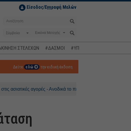
Είσοδος/Εγγραφή Μελών
Σύμβολο
ΚΙΝΗΣΗ ΣΤΕΛΕΧΩΝ
#ΔΑΣΜΟΙ
#ΥΠΟΚΛΟΠΕΣ
#ΠΛΗΘΩΡΙΣΜ
Δείτε
εδώ
την ειδική έκδοση
τικές αγορές - Ανοδικά το πετρέλαιο
ράταση