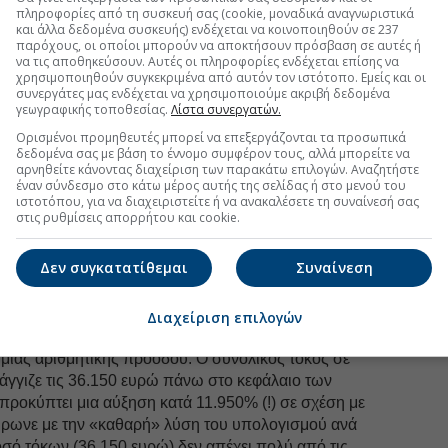
πληροφορίες από τη συσκευή σας (cookie, μοναδικά αναγνωριστικά
FOLLOW US
και άλλα δεδομένα συσκευής) ενδέχεται να κοινοποιηθούν σε 237
παρόχους, οι οποίοι μπορούν να αποκτήσουν πρόσβαση σε αυτές ή
Ακολουθήστε τη σελίδα του
Euro2day.gr
στο
Linkedin
να τις αποθηκεύσουν. Αυτές οι πληροφορίες ενδέχεται επίσης να
χρησιμοποιηθούν συγκεκριμένα από αυτόν τον ιστότοπο. Εμείς και οι
συνεργάτες μας ενδέχεται να χρησιμοποιούμε ακριβή δεδομένα
ι κάθε μήνα σταθερά στα 500 ευρώ με ετήσιο επιτόκιο
γεωγραφικής τοποθεσίας.
Λίστα συνεργατών.
επιβαρυνθεί με τόκους
μόλις 300 ευρώ στην
Ορισμένοι προμηθευτές μπορεί να επεξεργάζονται τα προσωπικά
κτικά η ρύθμιση θα είναι άτοκη.
δεδομένα σας με βάση το έννομο συμφέρον τους, αλλά μπορείτε να
αρνηθείτε κάνοντας διαχείριση των παρακάτω επιλογών. Αναζητήστε
απεζών, στο πέρασμα του χρόνου οι τόκοι θα
έναν σύνδεσμο στο κάτω μέρος αυτής της σελίδας ή στο μενού του
ση θα επιβαρυνθεί με τόκο 1,25 ευρώ, στην εκατοστή
ιστοτόπου, για να διαχειριστείτε ή να ανακαλέσετε τη συναίνεσή σας
00 μήνες) ο τόκος θα ανέβει στα 125 ευρώ (625 ευρώ η
στις ρυθμίσεις απορρήτου και cookie.
ον τόκο) και η τελευταία δόση (240ή) θα ανεβάσει τους
κτοκισμός για 240 μήνες),
«φουσκώνοντας» τη
Δεν συγκατατίθεμαι
Συναίνεση
τα 800 ευρώ.
είναι ότι ο δανειολήπτης, αντί να πληρώσει ένα
Διαχείριση επιλογών
χ. 300 ευρώ για όλη την εικοσαετία), θα κληθεί να
μιας αριθμητικής προόδου. Ο συνολικός τόκος σε
άγγιζε τις 36.150 ευρώ πάνω στο κεφάλαιο των
προκύπτει μια αύξηση κατά 11.950% (!) σε σχέση με
ήρωνε με την «καθαρή» λύση του υπολογισμού ανά
οσό τόκων (36.150 ευρώ) δεν απέχει πολύ από τις