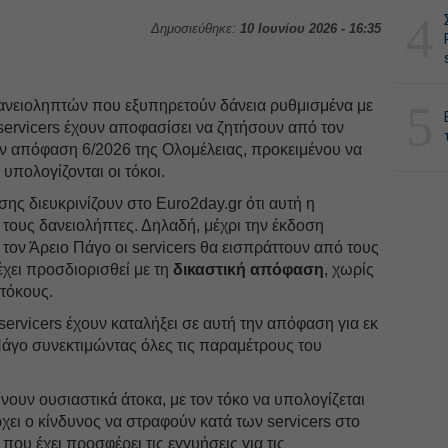
4
Δημοσιεύθηκε:
10 Ιουνίου 2026 - 16:35
5
δανειοληπτών που εξυπηρετούν δάνεια ρυθμισμένα με
servicers έχουν αποφασίσει να ζητήσουν από τον
ην απόφαση 6/2026 της Ολομέλειας, προκειμένου να
υπολογίζονται οι τόκοι.
σης διευκρινίζουν στο Euro2day.gr ότι αυτή η
 τους δανειολήπτες. Δηλαδή, μέχρι την έκδοση
ον Άρειο Πάγο οι servicers θα εισπράττουν από τους
έχει προσδιορισθεί με τη
δικαστική απόφαση
, χωρίς
τόκους.
ι servicers έχουν καταλήξει σε αυτή την απόφαση για εκ
άγο συνεκτιμώντας όλες τις παραμέτρους του
ίνουν ουσιαστικά άτοκα, με τον τόκο να υπολογίζεται
χει ο κίνδυνος να στραφούν κατά των servicers στο
που έχει προσφέρει τις εγγυήσεις για τις