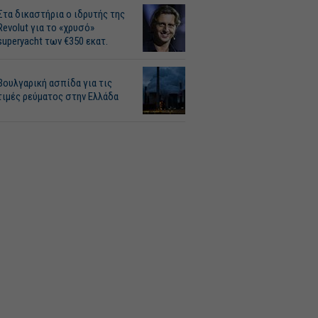
Στα δικαστήρια ο ιδρυτής της
Revolut για το «χρυσό»
superyacht των €350 εκατ.
Βουλγαρική ασπίδα για τις
τιμές ρεύματος στην Ελλάδα