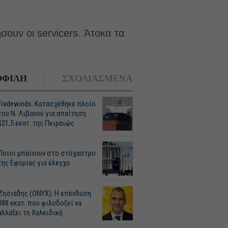
ουν οι servicers. Άτοκα τα
ΦΙΛΗ
ΣΧΟΛΙΑΣΜΕΝΑ
Tradewinds: Κατασχέθηκε πλοίο
του Ν. Λιβανού για απαίτηση
$21,5 εκατ. της Πειραιώς
Ποιοι μπαίνουν στο στόχαστρο
της Εφορίας για έλεγχο
Ζησιάδης (ONYX): Η επένδυση
388 εκατ. που φιλοδοξεί να
αλλάξει τη Χαλκιδική