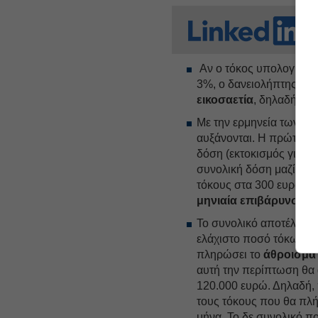
Αν ο τόκος υπολογίζετα
3%, ο δανειολήπτης θα 
εικοσαετία
, δηλαδή πρα
Με την ερμηνεία των τρ
αυξάνονται. Η πρώτη δό
δόση (εκτοκισμός για 1
συνολική δόση μαζί με τ
τόκους στα 300 ευρώ (ε
μηνιαία επιβάρυνση σ
Το συνολικό αποτέλεσμα 
ελάχιστο ποσό τόκων (π.
πληρώσει το
άθροισμα
αυτή την περίπτωση θα 
120.000 ευρώ. Δηλαδή, 
τους τόκους που θα πλ
μήνα. Το δε συνολικό π