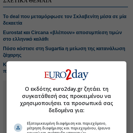
ΣΧΕΤΙΚΑ ΘΕΜΑΤΑ
Το deal που μεταμόρφωσε τον Σκλαβενίτη μέσα σε μία
δεκαετία
Eurostat και Circana «βλέπουν» αποσυμπίεση τιμών
στο ελληνικό καλάθι
Πόσο κόστισε στη Sugartia η μείωση της κατανάλωση
ζάχαρης
Κύκλοι υπουργείου Ανάπτυξης: Αποδίδουν οι
πρωτοβουλίες για μειώσεις τιμών
Ο εκδότης euro2day.gr ζητάει τη
συγκατάθεσή σας προκειμένου να
χρησιμοποιήσει τα προσωπικά σας
δεδομένα για:
Εξατομικευμένη διαφήμιση και περιεχόμενο,
μέτρηση διαφήμισης και περιεχομένου, έρευνα
κοινού και ανάπτυξη υπηρεσιών