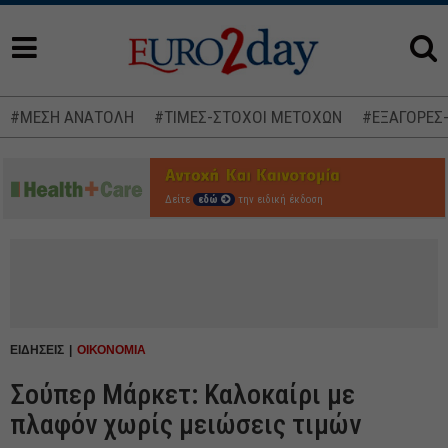
#ΜΕΣΗ ΑΝΑΤΟΛΗ
#ΤΙΜΕΣ-ΣΤΟΧΟΙ ΜΕΤΟΧΩΝ
#ΕΞΑΓΟΡΕΣ
Δείτε
εδώ
την ειδική έκδοση
ΕΙΔΗΣΕΙΣ
ΟΙΚΟΝΟΜΙΑ
Σούπερ Μάρκετ: Καλοκαίρι με
πλαφόν χωρίς μειώσεις τιμών