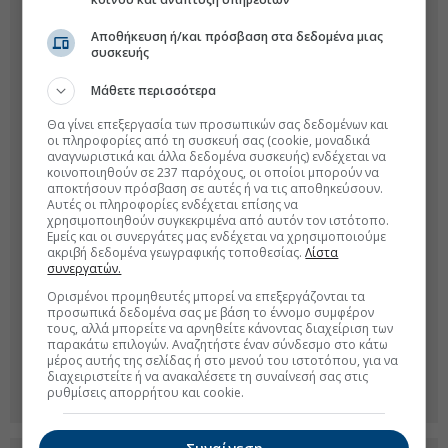
Αποθήκευση ή/και πρόσβαση στα δεδομένα μιας
συσκευής
Μάθετε περισσότερα
Θα γίνει επεξεργασία των προσωπικών σας δεδομένων και
οι πληροφορίες από τη συσκευή σας (cookie, μοναδικά
αναγνωριστικά και άλλα δεδομένα συσκευής) ενδέχεται να
κοινοποιηθούν σε 237 παρόχους, οι οποίοι μπορούν να
αποκτήσουν πρόσβαση σε αυτές ή να τις αποθηκεύσουν.
Αυτές οι πληροφορίες ενδέχεται επίσης να
χρησιμοποιηθούν συγκεκριμένα από αυτόν τον ιστότοπο.
Εμείς και οι συνεργάτες μας ενδέχεται να χρησιμοποιούμε
ακριβή δεδομένα γεωγραφικής τοποθεσίας.
Λίστα
συνεργατών.
Ορισμένοι προμηθευτές μπορεί να επεξεργάζονται τα
προσωπικά δεδομένα σας με βάση το έννομο συμφέρον
τους, αλλά μπορείτε να αρνηθείτε κάνοντας διαχείριση των
παρακάτω επιλογών. Αναζητήστε έναν σύνδεσμο στο κάτω
μέρος αυτής της σελίδας ή στο μενού του ιστοτόπου, για να
διαχειριστείτε ή να ανακαλέσετε τη συναίνεσή σας στις
ρυθμίσεις απορρήτου και cookie.