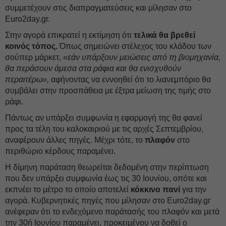
συμμετέχουν στις διαπραγματεύσεις και μίλησαν στο
Euro2day.gr.
Στην αγορά επικρατεί η εκτίμηση ότι
τελικά θα βρεθεί
κοινός τόπος.
Όπως σημειώνει στέλεχος του κλάδου των
σούπερ μάρκετ,
«εάν υπάρξουν μειώσεις από τη βιομηχανία,
θα περάσουν άμεσα στα ράφια και θα ενισχυθούν
περαιτέρω»,
αφήνοντας να εννοηθεί ότι το λιανεμπόριο θα
συμβάλει στην προσπάθεια με έξτρα μείωση της τιμής στο
ράφι.
Πάντως αν υπάρξει συμφωνία η εφαρμογή της θα φανεί
προς τα τέλη του καλοκαιριού με τις αρχές Σεπτεμβρίου,
αναφέρουν άλλες πηγές. Μέχρι τότε, το
πλαφόν
στο
περιθώριο κέρδους παραμένει.
Η δίμηνη παράταση θεωρείται δεδομένη στην περίπτωση
που δεν υπάρξει συμφωνία έως τις 30 Ιουνίου, οπότε και
εκπνέει το μέτρο το οποίο αποτελεί
κόκκινο πανί
για την
αγορά. Κυβερνητικές πηγές που μίλησαν στο Euro2day.gr
ανέφεραν ότι το ενδεχόμενο παράτασής του πλαφόν και μετά
την 30ή Ιουνίου παραμένει, προκειμένου να δοθεί ο