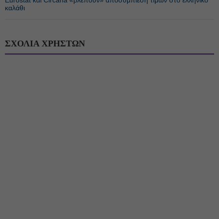
Eurostat και Circana «βλέπουν» αποσυμπίεση τιμών στο ελληνικό
καλάθι
ΣΧΟΛΙΑ ΧΡΗΣΤΩΝ