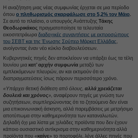
Η αναζήτηση μιας νέας συμφωνίας έρχεται σε μια περίοδο
όπου
ο πληθωρισμός σκαρφάλωσε στο 5,2% τον Μάιο
.
Σε αυτό το πλαίσιο, ο υπουργός Ανάπτυξης
Τάκης
Θεοδωρικάκος
πραγματοποίησε τα τελευταία
εικοσιτετράωρα
διαδοχικές συναντήσεις με εκπροσώπους
του ΣΕΒΤ και της Ένωσης Σούπερ Μάρκετ Ελλάδας
,
ανοίγοντας έναν νέο κύκλο διαβουλεύσεων.
Κυβερνητικές πηγές δεν αποκλείουν να υπάρξει έως τα τέλη
Ιουνίου μια
κατ’ αρχήν συμφωνία
μεταξύ των
εμπλεκόμενων πλευρών, αν και εκτιμούν ότι οι
διαπραγματεύσεις ίσως πάρουν περισσότερο χρόνο.
«Υπάρχει θετική διάθεση από όλους,
αλλά χρειάζεται
δουλειά και χρόνος
»,
αναφέρουν πηγές με γνώση των
συζητήσεων, συμπληρώνοντας ότι το ζητούμενο δεν είναι
μια επικοινωνιακή άσκηση, αλλά παρεμβάσεις με μετρήσιμο
αποτύπωμα στην καθημερινότητα των καταναλωτών.
Δηλαδή όχι μια λίστα με χιλιάδες προϊόντα που δεν έχουν
κάποιο ουσιαστικό αντίκρισμα στην καθημερινότητα αλλά
προϊόντα που «
καίνε
» το πορτοφόλι, λένε άλλες πηγές που