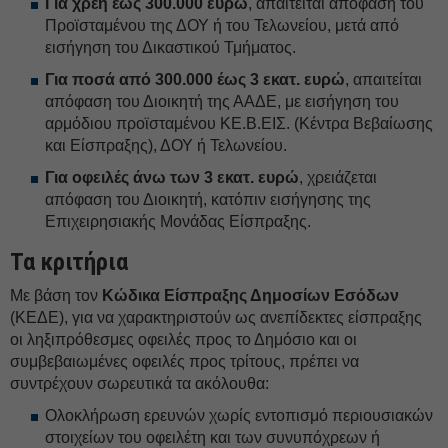
Για χρέη έως 300.000 ευρώ
, απαιτείται απόφαση του
Προϊσταμένου της ΔΟΥ ή του Τελωνείου, μετά από
εισήγηση του Δικαστικού Τμήματος.
Για ποσά από 300.000 έως 3 εκατ. ευρώ
, απαιτείται
απόφαση του Διοικητή της ΑΑΔΕ, με εισήγηση του
αρμόδιου προϊσταμένου ΚΕ.Β.ΕΙΣ. (Κέντρα Βεβαίωσης
και Είσπραξης), ΔΟΥ ή Τελωνείου.
Για οφειλές άνω των 3 εκατ. ευρώ
, χρειάζεται
απόφαση του Διοικητή, κατόπιν εισήγησης της
Επιχειρησιακής Μονάδας Είσπραξης.
Τα κριτήρια
Με βάση τον
Κώδικα Είσπραξης Δημοσίων Εσόδων
(ΚΕΔΕ), για να χαρακτηριστούν ως ανεπίδεκτες είσπραξης
οι ληξιπρόθεσμες οφειλές προς το Δημόσιο και οι
συμβεβαιωμένες οφειλές προς τρίτους, πρέπει να
συντρέχουν σωρευτικά τα ακόλουθα:
Ολοκλήρωση ερευνών χωρίς εντοπισμό περιουσιακών
στοιχείων του οφειλέτη και των συνυπόχρεων ή