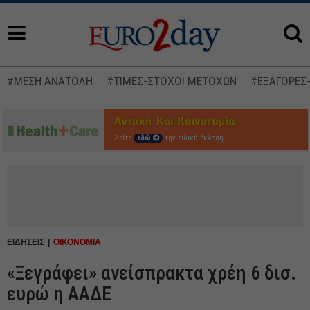
#ΜΕΣΗ ΑΝΑΤΟΛΗ
#ΤΙΜΕΣ-ΣΤΟΧΟΙ ΜΕΤΟΧΩΝ
#ΕΞΑΓΟΡΕΣ
Δείτε
εδώ
την ειδική έκδοση
ΕΙΔΗΣΕΙΣ
ΟΙΚΟΝΟΜΙΑ
«Ξεγράφει» ανείσπρακτα χρέη 6 δισ.
ευρώ η ΑΑΔΕ