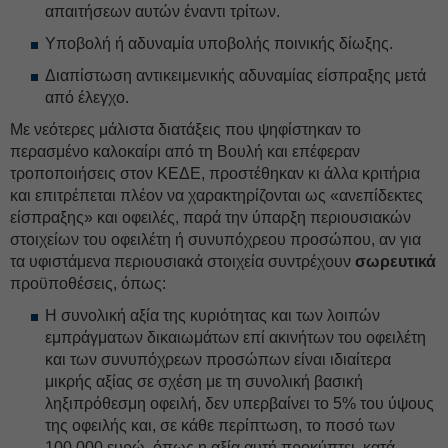
απαιτήσεων αυτών έναντι τρίτων.
Υποβολή ή αδυναμία υποβολής ποινικής δίωξης.
Διαπίστωση αντικειμενικής αδυναμίας είσπραξης μετά
από έλεγχο.
Με νεότερες μάλιστα διατάξεις που ψηφίστηκαν το
περασμένο καλοκαίρι από τη Βουλή και επέφεραν
τροποποιήσεις στον ΚΕΔΕ, προστέθηκαν κι άλλα κριτήρια
και επιτρέπεται πλέον να χαρακτηρίζονται ως «ανεπίδεκτες
είσπραξης» και οφειλές, παρά την ύπαρξη περιουσιακών
στοιχείων του οφειλέτη ή συνυπόχρεου προσώπου, αν για
τα υφιστάμενα περιουσιακά στοιχεία συντρέχουν
σωρευτικά
προϋποθέσεις, όπως:
Η συνολική αξία της κυριότητας και των λοιπών
εμπράγματων δικαιωμάτων επί ακινήτων του οφειλέτη
και των συνυπόχρεων προσώπων είναι ιδιαίτερα
μικρής αξίας σε σχέση με τη συνολική βασική
ληξιπρόθεσμη οφειλή, δεν υπερβαίνει το 5% του ύψους
της οφειλής και, σε κάθε περίπτωση, το ποσό των
100.000 ευρώ, όπως η αξία αυτή προκύπτει, κατά