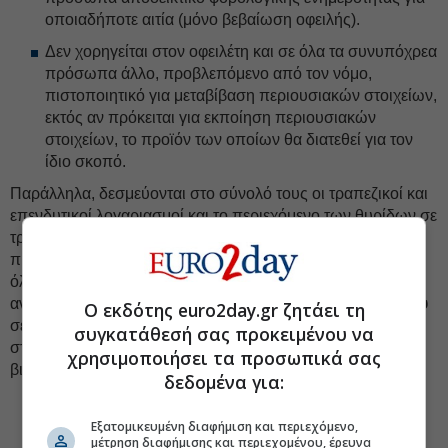
οποιαδήποτε αιτία (μόνο βεβαίωση οφειλής).
Δεν χορηγείται στον οφειλέτη και σε όλα τα συνυπόχρεα
πρόσωπα άλλο, προβλεπόμενο από τον νόμο,
πιστοποιητικό για μεταβίβαση περιουσιακών στοιχείων,
εκτός αν πρόκειται για εκποίηση περιουσιακών
στοιχείων, το προϊόν των οποίων θα διατεθεί για τον
ίδιο σκοπό.
Παράλληλα, δεσμεύονται στο σύνολό τους οι τραπεζικοί και
επενδυτικοί λογαριασμοί και το περιεχόμενο των θυρίδων σε
τράπεζες ή άλλα πιστωτικά ιδρύματα όλων των παραπάνω
προσώπων, ενώ το Δημόσιο διατηρεί το δικαίωμα λήψης
όλων των προβλεπόμενων από τις κείμενες διατάξεις
αναγκαστικών ή μη μέτρων και
διενέργειας συμψηφισμού
Ο εκδότης euro2day.gr ζητάει τη
σε περίπτωση διαπίστωσης ύπαρξης περιουσιακών
συγκατάθεσή σας προκειμένου να
στοιχείων και μετά την καταχώριση της οφειλής στο ειδικό
χρησιμοποιήσει τα προσωπικά σας
βιβλίο ανεπίδεκτων είσπραξης.
δεδομένα για:
#ΑΑΔΕ
#Οφειλές Δημόσιο
Εξατομικευμένη διαφήμιση και περιεχόμενο,
μέτρηση διαφήμισης και περιεχομένου, έρευνα