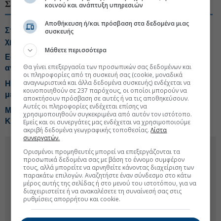
ΣΧΕΤΙΚΑ ΘΕΜΑΤΑ
κοινού και ανάπτυξη υπηρεσιών
Αποθήκευση ή/και πρόσβαση στα δεδομένα μιας
Στο μικροσκόπιο της ΑΑΔΕ και οι μικρές μεταφορές
συσκευής
χρημάτων μέσω IRIS
Μάθετε περισσότερα
Εφορία: Νέα Γραφεία και AI για τις ενστάσεις στα
Θα γίνει επεξεργασία των προσωπικών σας δεδομένων και
ανασφάλιστα οχήματα
οι πληροφορίες από τη συσκευή σας (cookie, μοναδικά
αναγνωριστικά και άλλα δεδομένα συσκευής) ενδέχεται να
Η ΑΑΔΕ βάζει... «βαθμό» στις μεταβιβάσεις ακινήτων
κοινοποιηθούν σε 237 παρόχους, οι οποίοι μπορούν να
με κατάσχεση
αποκτήσουν πρόσβαση σε αυτές ή να τις αποθηκεύσουν.
Αυτές οι πληροφορίες ενδέχεται επίσης να
Μεγάλη κατάσχεση παράνομου ψυκτικού υγρού σε
χρησιμοποιηθούν συγκεκριμένα από αυτόν τον ιστότοπο.
Κήπους και Δοϊράνη
Εμείς και οι συνεργάτες μας ενδέχεται να χρησιμοποιούμε
ακριβή δεδομένα γεωγραφικής τοποθεσίας.
Λίστα
συνεργατών.
Ορισμένοι προμηθευτές μπορεί να επεξεργάζονται τα
προσωπικά δεδομένα σας με βάση το έννομο συμφέρον
τους, αλλά μπορείτε να αρνηθείτε κάνοντας διαχείριση των
παρακάτω επιλογών. Αναζητήστε έναν σύνδεσμο στο κάτω
μέρος αυτής της σελίδας ή στο μενού του ιστοτόπου, για να
διαχειριστείτε ή να ανακαλέσετε τη συναίνεσή σας στις
ρυθμίσεις απορρήτου και cookie.