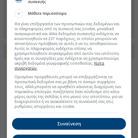
συσκευής
Μάθετε περισσότερα
Θα γίνει επεξεργασία των προσωπικών σας δεδομένων και
οι πληροφορίες από τη συσκευή σας (cookie, μοναδικά
αναγνωριστικά και άλλα δεδομένα συσκευής) ενδέχεται να
κοινοποιηθούν σε 237 παρόχους, οι οποίοι μπορούν να
αποκτήσουν πρόσβαση σε αυτές ή να τις αποθηκεύσουν.
Αυτές οι πληροφορίες ενδέχεται επίσης να
Προσθέστε το euro2day.gr στο Discover
χρησιμοποιηθούν συγκεκριμένα από αυτόν τον ιστότοπο.
Εμείς και οι συνεργάτες μας ενδέχεται να χρησιμοποιούμε
ακριβή δεδομένα γεωγραφικής τοποθεσίας.
Λίστα
συνεργατών.
Ορισμένοι προμηθευτές μπορεί να επεξεργάζονται τα
προσωπικά δεδομένα σας με βάση το έννομο συμφέρον
τους, αλλά μπορείτε να αρνηθείτε κάνοντας διαχείριση των
παρακάτω επιλογών. Αναζητήστε έναν σύνδεσμο στο κάτω
μέρος αυτής της σελίδας ή στο μενού του ιστοτόπου, για να
διαχειριστείτε ή να ανακαλέσετε τη συναίνεσή σας στις
ρυθμίσεις απορρήτου και cookie.
Συναίνεση