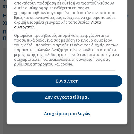
αποκτήσουν πρόσβαση σε αυτές ή να τις αποθηκεύσουν.
επίκεντρο ενεργειακά projects
Αυτές οι πληροφορίες ενδέχεται επίσης να
χρησιμοποιηθούν συγκεκριμένα από αυτόν τον ιστότοπο.
ESM: Η Ελλάδα πέρασε το «stress test» για το δημόσιο
Εμείς και οι συνεργάτες μας ενδέχεται να χρησιμοποιούμε
χρέος
ακριβή δεδομένα γεωγραφικής τοποθεσίας.
Λίστα
συνεργατών.
Παράδοση της Ετήσιας Έκθεσης του ΕΔΣ στον
Ορισμένοι προμηθευτές μπορεί να επεξεργάζονται τα
Πρόεδρο της Βουλής
προσωπικά δεδομένα σας με βάση το έννομο συμφέρον
τους, αλλά μπορείτε να αρνηθείτε κάνοντας διαχείριση των
παρακάτω επιλογών. Αναζητήστε έναν σύνδεσμο στο κάτω
μέρος αυτής της σελίδας ή στο μενού του ιστοτόπου, για να
διαχειριστείτε ή να ανακαλέσετε τη συναίνεσή σας στις
ρυθμίσεις απορρήτου και cookie.
Συναίνεση
Δεν συγκατατίθεμαι
Διαχείριση επιλογών