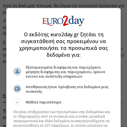
Από τη δική μας πλευρά, θα έλεγα ότι συνολικά πρόκειται για
μια
χαμένη
ευκαιρία.
Υπάρχει ήδη σε ισχύ ένα υφιστάμενο θεσμικό πλαίσιο που
επιτρέπει στον ESM να επιτελεί τον ρόλο του και να
Ο εκδότης euro2day.gr ζητάει τη
διαδραματίζει το σημαντικό του έργο.
συγκατάθεσή σας προκειμένου να
Εξάλλου, βρισκόμαστε εδώ, ακριβώς για να συζητήσουμε
χρησιμοποιήσει τα προσωπικά σας
αυτό το θέμα και να εξετάσουμε πώς ο ESM θα συνεχίσει να
δεδομένα για:
επιτελεί αυτόν τον ρόλο τόσο στο σημερινό
περιβάλλον
όσο
και τα επόμενα χρόνια»
.
Εξατομικευμένη διαφήμιση και περιεχόμενο,
μέτρηση διαφήμισης και περιεχομένου, έρευνα
#Κυριάκος Πιερρακάκης
#ESM
κοινού και ανάπτυξη υπηρεσιών
#Ελληνική οικονομία
Αποθήκευση ή/και πρόσβαση στα δεδομένα μιας
συσκευής
ΣΧΕΤΙΚΑ ΘΕΜΑΤΑ
Μάθετε περισσότερα
Τι project θα χρηματοδοτήσει η ρήτρα διαφυγής στην
Θα γίνει επεξεργασία των προσωπικών σας δεδομένων και
οι πληροφορίες από τη συσκευή σας (cookie, μοναδικά
ενέργεια
αναγνωριστικά και άλλα δεδομένα συσκευής) ενδέχεται να
κοινοποιηθούν σε 237 παρόχους, οι οποίοι μπορούν να
Υποβλήθηκε αίτημα για ρήτρα διαφυγής, στο