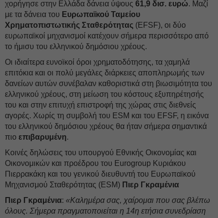
χορήγησε στην Ελλάδα δάνεια ύψους
61,9 δισ. ευρώ
. Μαζί
με τα δάνεια του
Ευρωπαϊκού Ταμείου
Χρηματοπιστωτικής Σταθερότητας
(EFSF), οι δύο
ευρωπαϊκοί μηχανισμοί κατέχουν σήμερα περισσότερο από
το ήμισυ του ελληνικού δημόσιου χρέους.
Οι ιδιαίτερα ευνοϊκοί όροι χρηματοδότησης, τα χαμηλά
επιτόκια και οι πολύ μεγάλες διάρκειες αποπληρωμής των
δανείων αυτών συνέβαλαν καθοριστικά στη βιωσιμότητα του
ελληνικού χρέους, στη μείωση του κόστους εξυπηρέτησής
του και στην επιτυχή επιστροφή της χώρας στις διεθνείς
αγορές. Χωρίς τη συμβολή του ESM και του EFSF, η εικόνα
του ελληνικού δημόσιου χρέους θα ήταν σήμερα σημαντικά
πιο
επιβαρυμένη
.
Κοινές δηλώσεις του υπουργού Εθνικής Οικονομίας και
Οικονομικών και προέδρου του Eurogroup Κυριάκου
Πιερρακάκη και του γενικού διευθυντή του Ευρωπαϊκού
Μηχανισμού Σταθερότητας (ESM)
Πιερ Γκραμένια
Πιερ Γκραμένια
:
«Καλημέρα σας, χαίρομαι που σας βλέπω
όλους. Σήμερα πραγματοποιείται η 14η ετήσια συνεδρίαση