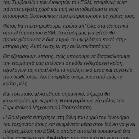
του Συμβουλίου των Διοικητών του ESM, επομένως είναι
πάντοτε μεγάλη χαρά και τιμή να υποδεχόμαστε τους
υπουργούς Οικονομικών που εκπροσωπούν τις χώρες τους.
Φέτος θα επικεντρωθούμε, πρώτα απ’ όλα, στα εξαιρετικά
αποτελέσματα του ESM. Τα κέρδη μας για φέτος θα
προσεγγίσουν τα
2 δισ. ευρώ
, το υψηλότερο ποσό στην
ιστορία μας. Αυτό ενισχύει την ανθεκτικότητά μας.
Θα εξετάσουμε, επίσης, πώς μπορούμε να διασφαλίσουμε
την ετοιμότητά μας απέναντι σε κάθε ενδεχόμενη κρίση,
αξιολογώντας παράλληλα τα προληπτικά μέσα και εργαλεία
που διαθέτουμε. Αυτό ακριβώς αναμένουν από εμάς τα
κράτη-μέλη.
Και τελευταίο, αλλά εξίσου σημαντικό, σήμερα θα
καλωσορίσουμε θερμά τη
Βουλγαρία
ως νέο μέλος του
Ευρωπαϊκού Μηχανισμού Σταθερότητας.
Η Βουλγαρία εντάχθηκε στη ζώνη του ευρώ τον Ιανουάριο
του τρέχοντος έτους και αναμένεται μέσα στον Ιούνιο να γίνει
πλήρες μέλος του ESM, ο οποίος αποτελεί ουσιαστικά ένα
είδος ασφαλιστικής
δικλείδας
που αποκτά μια χώρα όταν