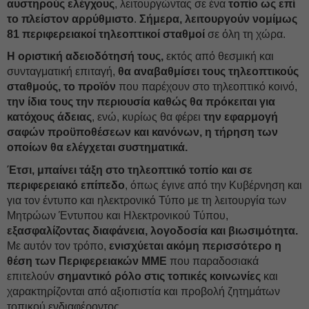
αυστηρούς ελέγχους
, λειτουργώντας σε ένα
τοπίο ως επί
το πλείστον αρρύθμιστο
.
Σήμερα, λειτουργούν νομίμως
81 περιφερειακοί τηλεοπτικοί σταθμοί
σε όλη τη χώρα.
Η οριστική αδειοδότησή τους,
εκτός από θεσμική και
συνταγματική επιταγή,
θα αναβαθμίσει τους τηλεοπτικούς
σταθμούς, το προϊόν
που παρέχουν στο τηλεοπτικό κοινό,
την ίδια τους την περιουσία καθώς θα πρόκειται για
κατόχους άδειας
, ενώ, κυρίως θα φέρει
την εφαρμογή
σαφών προϋποθέσεων και κανόνων, η τήρηση των
οποίων θα ελέγχεται συστηματικά.
Έτσι, μπαίνει τάξη
στο τηλεοπτικό τοπίο και σε
περιφερειακό επίπεδο
, όπως έγινε από την Κυβέρνηση και
για τον έντυπο και ηλεκτρονικό Τύπο με τη λειτουργία των
Μητρώων Έντυπου και Ηλεκτρονικού Τύπου,
εξασφαλίζοντας διαφάνεια, λογοδοσία και βιωσιμότητα.
Με αυτόν τον τρόπο,
ενισχύεται ακόμη περισσότερο η
θέση των Περιφερειακών ΜΜΕ
που παραδοσιακά
επιτελούν
σημαντικό ρόλο στις τοπικές κοινωνίες
και
χαρακτηρίζονται από αξιοπιστία και προβολή ζητημάτων
τοπικού ενδιαφέροντος.