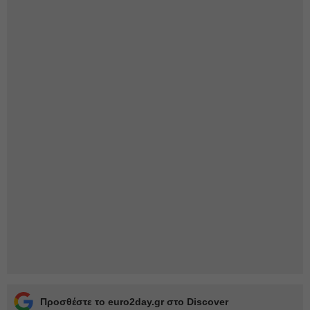
Προσθέστε το euro2day.gr στο Discover