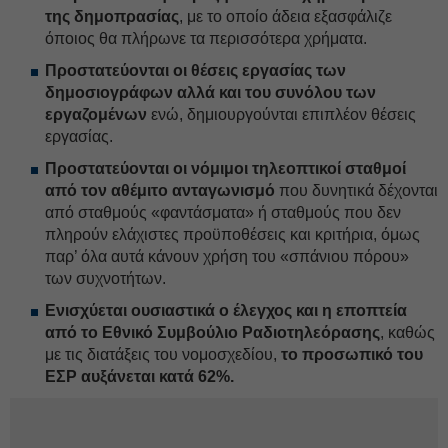
της δημοπρασίας
, με το οποίο άδεια εξασφάλιζε
όποιος θα πλήρωνε τα περισσότερα χρήματα.
Π
ροστατεύονται οι θέσεις εργασίας των
δημοσιογράφων αλλά και του συνόλου των
εργαζομένων
ενώ, δημιουργούνται επιπλέον θέσεις
εργασίας.
Προστατεύονται οι νόμιμοι τηλεοπτικοί σταθμοί
από τον αθέμιτο ανταγωνισμό
που δυνητικά δέχονται
από σταθμούς «φαντάσματα» ή σταθμούς που δεν
πληρούν ελάχιστες προϋποθέσεις και κριτήρια, όμως
παρ’ όλα αυτά κάνουν χρήση του «σπάνιου πόρου»
των συχνοτήτων.
Ε
νισχύε
ται ουσιαστικά
ο
έλεγχο
ς
και
η εποπτεία
από το Εθνικό Συμβούλιο Ραδιοτηλεόρασης
, καθώς
με τις διατάξεις του νομοσχεδίου,
το προσωπικό του
ΕΣΡ αυξάνεται κατά 62%.