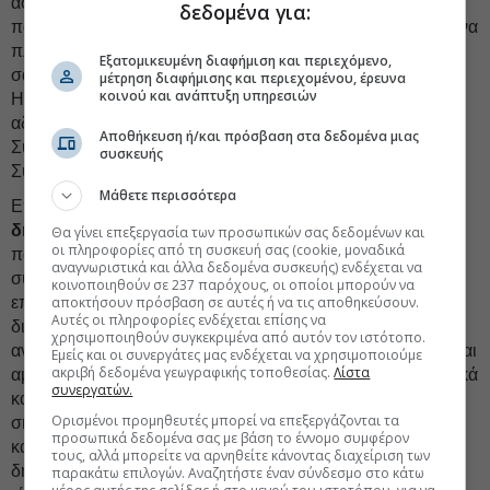
αφήνουμε οριστικά πίσω ένα καθεστώς λειτουργίας που
δεδομένα για:
παρέμενε “προσωρινό” επί 28 χρόνια. Περνάμε πλέον σε ένα
πλαίσιο οριστικής αδειοδότησης, με κανόνες, διαφάνεια και
Εξατομικευμένη διαφήμιση και περιεχόμενο,
σαφή κριτήρια. Και το κάνουμε με τον θεσμικά ορθό τρόπο:
μέτρηση διαφήμισης και περιεχομένου, έρευνα
κοινού και ανάπτυξη υπηρεσιών
Η εκτελεστική εξουσία δεν αναλαμβάνει τη χορήγηση των
αδειών. Η διαδικασία ανατίθεται, όπως επιβάλλει το
Αποθήκευση ή/και πρόσβαση στα δεδομένα μιας
Σύνταγμα, στο αρμόδιο ανεξάρτητο όργανο, το Εθνικό
συσκευής
Συμβούλιο Ραδιοτηλεόρασης.
Μάθετε περισσότερα
Επίσης, αφήνουμε πίσω
το αποτυχημένο μοντέλο της
δημοπρασίας,
καθώς δεν πιστεύουμε ότι είναι σωστό να
Θα γίνει επεξεργασία των προσωπικών σας δεδομένων και
οι πληροφορίες από τη συσκευή σας (cookie, μοναδικά
παίρνει άδεια όποιος δίνει τα περισσότερα χρήματα, όπως
αναγνωριστικά και άλλα δεδομένα συσκευής) ενδέχεται να
συνέβαινε στο παρελθόν. Είναι ιδιαίτερα σημαντικό να
κοινοποιηθούν σε 237 παρόχους, οι οποίοι μπορούν να
επισημανθεί ότι κατά τη συζήτηση του νομοσχεδίου
αποκτήσουν πρόσβαση σε αυτές ή να τις αποθηκεύσουν.
Αυτές οι πληροφορίες ενδέχεται επίσης να
διαμορφώθηκε ένα πεδίο συνεννόησης με τα κόμματα της
χρησιμοποιηθούν συγκεκριμένα από αυτόν τον ιστότοπο.
αντιπολίτευσης και ο διάλογος διεξήχθη με όρους ουσίας και
Εμείς και οι συνεργάτες μας ενδέχεται να χρησιμοποιούμε
ακριβή δεδομένα γεωγραφικής τοποθεσίας.
Λίστα
αμοιβαίου σεβασμού, αντί στείρας αντιπαράθεσης. Τα τοπικά
συνεργατών.
κανάλια είναι οι σταθμοί αυτοί που προβάλλουν τα πολύ
Ορισμένοι προμηθευτές μπορεί να επεξεργάζονται τα
σημαντικά ζητήματα για κάθε χωριό, κάθε πόλη, κάθε νομό,
προσωπικά δεδομένα σας με βάση το έννομο συμφέρον
κάθε γειτονιά και της Αττικής και της περιφέρειας. Είναι οι
τους, αλλά μπορείτε να αρνηθείτε κάνοντας διαχείριση των
δημοσιογράφοι, οι τεχνικοί, οι υπάλληλοι συνολικά, αλλά
παρακάτω επιλογών. Αναζητήστε έναν σύνδεσμο στο κάτω