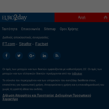
Αρχή
Ταυτότητα
Επικοινωνία
Sitemap
Οροι Χρήσης
Διεθνείς αποκλειστικές συνεργασίες:
FT.com
Stratfor
Factset
Οι τιμές των μετοχών και των δεικτών εμφανίζονται με καθυστέρηση 15’. Οι τιμές των
μετοχών και των ελληνικών δεικτών προέρχονται από την
InBroker
Το σύνολο του περιεχομένου και των υπηρεσιών του euro2day διατίθεται στους
επισκέπτες για προσωπική χρήση. Απαγορεύεται η χρήση και η επαναδημοσίευσή του
χωρίς τη γραπτή άδεια του εκδότη.
Δήλωση Απορρήτου και Προστασίας Δεδομένων Προσωπικού
Χαρακτήρα