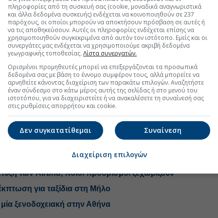
πληροφορίες από τη συσκευή σας (cookie, μοναδικά αναγνωριστικά
 εξελίξεις με την υπογραφη εγκυρότητας του Euro2day.gr
και άλλα δεδομένα συσκευής) ενδέχεται να κοινοποιηθούν σε 237
παρόχους, οι οποίοι μπορούν να αποκτήσουν πρόσβαση σε αυτές ή
να τις αποθηκεύσουν. Αυτές οι πληροφορίες ενδέχεται επίσης να
FOLLOW US
χρησιμοποιηθούν συγκεκριμένα από αυτόν τον ιστότοπο. Εμείς και οι
συνεργάτες μας ενδέχεται να χρησιμοποιούμε ακριβή δεδομένα
Ακολουθήστε τη σελίδα του
Euro2day.gr
στο
Linkedin
γεωγραφικής τοποθεσίας.
Λίστα συνεργατών.
Ορισμένοι προμηθευτές μπορεί να επεξεργάζονται τα προσωπικά
ι εκεί οι χιλιάδες ιδιοκτήτες, οι οικογένειές τους, οι
δεδομένα σας με βάση το έννομο συμφέρον τους, αλλά μπορείτε να
τους και οι επαγγελματίες θα δώσουν συντονισμένα
αρνηθείτε κάνοντας διαχείριση των παρακάτω επιλογών. Αναζητήστε
ηρή, καταλήγει.
έναν σύνδεσμο στο κάτω μέρος αυτής της σελίδας ή στο μενού του
ιστοτόπου, για να διαχειριστείτε ή να ανακαλέσετε τη συναίνεσή σας
στις ρυθμίσεις απορρήτου και cookie.
άδα
Δεν συγκατατίθεμαι
Συναίνεση
Διαχείριση επιλογών
nb, σε... δίαιτα οι αυξήσεις στα ξενοδοχεία
τυξη των Airbnb, ποιοι προορισμοί ξεχωρίζουν
κπτωση για ταξίδια στη Μήλο
ε μία ξενοδοχειακή στην Αθήνα