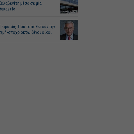
Σκλαβενίτη μέσα σε μία
δεκαετία
Πειραιώς: Πού τοποθετούν την
τιμή-στόχο οκτώ ξένοι οίκοι