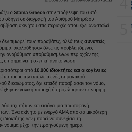
4
Δημοσιεύθηκε:
15 Ιουνίου 2026 - 16:11
ράζει ο
Stama Greece
στην πρόβλεψη του υπό
ου οδηγεί σε διαγραφή του Αριθμού Μητρώου
5
αβίβαση ακινήτου στις περιοχές όπου έχει ανασταλεί
υ δεν τιμωρεί τους παραβάτες, αλλά τους
συνεπείς
μιμα, ακολούθησαν όλες τις προβλεπόμενες
στην αναβάθμιση υποβαθμισμένων περιοχών της
, επισημαίνει η σχετική ανακοίνωση.
περισσότεροι από
10.000 ιδιοκτήτες και οικογένειες
τιμέτωποι με την απώλεια ενός σημαντικού
κού δικαιώματος, όχι επειδή παραβίασαν τον νόμο,
 δέχθηκαν γονική παροχή ή προχώρησαν σε νόμιμη
ς δύο ταχυτήτων και εισάγει μια πρωτοφανή
των. Ένα ακίνητο με ενεργό ΑΜΑ αποκτά μικρότερη
ς ιδιοκτήτης δεν μπορεί να συνεχίσει τη
ν νόμιμα μέχρι την προηγούμενη ημέρα.