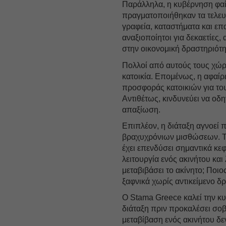
Παράλληλα, η κυβέρνηση φαί
πραγματοποιήθηκαν τα τελευτ
γραφεία, καταστήματα και επα
αναξιοποίητοι για δεκαετίες,
στην οικονομική δραστηριότ
Πολλοί από αυτούς τους χώρο
κατοικία. Επομένως, η αφαίρ
προσφοράς κατοικιών για του
Αντιθέτως, κινδυνεύει να οδ
απαξίωση.
Επιπλέον, η διάταξη αγνοεί 
βραχυχρόνιων μισθώσεων. Τι
έχει επενδύσει σημαντικά κεφ
λειτουργία ενός ακινήτου και
μεταβιβάσει το ακίνητο; Ποι
ξαφνικά χωρίς αντικείμενο δ
Ο Stama Greece καλεί την κ
διάταξη πριν προκαλέσει σοβ
μεταβίβαση ενός ακινήτου δε