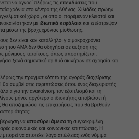
νεται να αγνοεί πλήρως τις
επενδύσεις
που
αία χρόνια στο κέντρο της Αθήνας. Χιλιάδες πρώην
γγελματικοί χώροι, οι οποίοι παρέμεναν κλειστοί και
 ανακαινίστηκαν με
ιδιωτικά κεφάλαια
και επέστρεψαν
ητα μέσω της βραχυχρόνιας μίσθωσης.
υς δεν είναι καν κατάλληλοι για μακροχρόνια
εση του ΑΜΑ δεν θα οδηγήσει σε αύξηση της
ς μόνιμους κατοίκους, όπως υποστηρίζεται.
ηγήσει ξανά σημαντικό αριθμό ακινήτων σε αχρησία και
πλήρως την πραγματικότητα της αγοράς διαχείρισης
 θα συμβεί στις περιπτώσεις όπου ένας διαχειριστής
άλαια για την ανακαίνιση, τον εξοπλισμό και τη
 λίγους μήνες αργότερα ο ιδιοκτήτης αποβιώσει ή
ος θα αποζημιώσει τις επιχειρήσεις που θα βρεθούν
ραστηριότητας;
υβέρνηση να
αποσύρει άμεσα
τη συγκεκριμένη
αρές οικονομικές και κοινωνικές επιπτώσεις. Η
ν μπορεί να αποτελεί λόγο απώλειας ενός νόμιμα