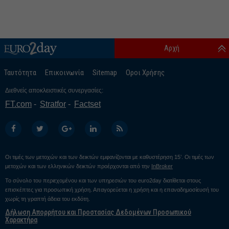
Αρχή
Ταυτότητα
Επικοινωνία
Sitemap
Οροι Χρήσης
Διεθνείς αποκλειστικές συνεργασίες:
FT.com
Stratfor
Factset
Οι τιμές των μετοχών και των δεικτών εμφανίζονται με καθυστέρηση 15’. Οι τιμές των
μετοχών και των ελληνικών δεικτών προέρχονται από την
InBroker
Το σύνολο του περιεχομένου και των υπηρεσιών του euro2day διατίθεται στους
επισκέπτες για προσωπική χρήση. Απαγορεύεται η χρήση και η επαναδημοσίευσή του
χωρίς τη γραπτή άδεια του εκδότη.
Δήλωση Απορρήτου και Προστασίας Δεδομένων Προσωπικού
Χαρακτήρα