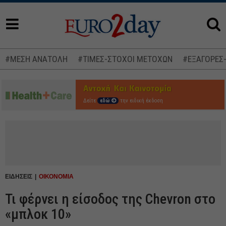
#ΜΕΣΗ ΑΝΑΤΟΛΗ
#ΤΙΜΕΣ-ΣΤΟΧΟΙ ΜΕΤΟΧΩΝ
#ΕΞΑΓΟΡΕΣ
Δείτε
εδώ
την ειδική έκδοση
ΕΙΔΗΣΕΙΣ
ΟΙΚΟΝΟΜΙΑ
Τι φέρνει η είσοδος της Chevron στο
«μπλοκ 10»