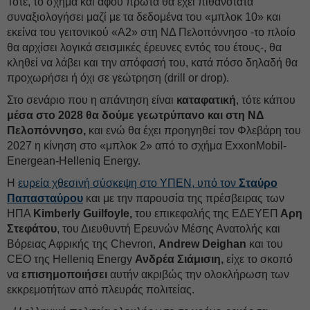
Τότε, το σχήμα και αφού πρώτα θα έχει πιθανότατα
συναξιολογήσει μαζί με τα δεδομένα του «μπλοκ 10» και
εκείνα του γειτονικού «Α2» στη ΝΔ Πελοπόννησο -το πλοίο
θα αρχίσει λογικά σεισμικές έρευνες εντός του έτους-, θα
κληθεί να λάβει και την απόφασή του, κατά πόσο δηλαδή θα
προχωρήσει ή όχι σε γεώτρηση (drill or drop).
Στο σενάριο που η απάντηση είναι
καταφατική
, τότε κάπου
μέσα στο 2028 θα δούμε γεωτρύπανο και στη ΝΔ
Πελοπόννησο,
και ενώ θα έχει προηγηθεί τον Φλεβάρη του
2027 η κίνηση στο «μπλοκ 2» από το σχήμα ExxonMobil-
Energean-Helleniq Energy.
Η
ευρεία χθεσινή σύσκεψη στο ΥΠΕΝ, υπό τον
Σταύρο
Παπασταύρου
και με την παρουσία της πρέσβειρας των
ΗΠΑ
Kimberly Guilfoyle,
του επικεφαλής της ΕΔΕΥΕΠ
Αρη
Στεφάτου
, του Διευθυντή Ερευνών Μέσης Ανατολής και
Βόρειας Αφρικής της Chevron,
Andrew Deighan
και του
CEO της Helleniq Energy
Ανδρέα Σιάμισιη,
είχε το σκοπό
να
επισημοποιήσει
αυτήν ακριβώς την ολοκλήρωση των
εκκρεμοτήτων από πλευράς πολιτείας.