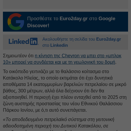
Προσθέστε το
Euro2day.gr
στο
Google
Discover!
Ακολουθήστε τη σελίδα του
Euro2day.gr
στο
Linkedin
Σημειωτέον ότι
η κίνηση της Chevron να μπει στο «μπλοκ
10» μπορεί να συνδέεται και με τη γεωλογική του δομή
.
Το οικόπεδο γειτνιάζει με το θαλάσσιο κοίτασμα στο
Κατάκολο Ηλείας, το οποίο εκτιμάται ότι έχει δυνητικά
αποθέματα 14 εκατομμυρίων βαρελιών πετρελαίου σε μικρό
βάθος, 300 μέτρων, αλλά όλα δείχνουν ότι δεν θα
αξιοποιηθεί. Η περιοχή έχει πλέον ενταχθεί από το 2025 στη
ζώνη αυστηρής προστασίας του νέου Εθνικού Θαλάσσιου
Πάρκου Ιονίου, με ό,τι αυτό συνεπάγεται.
«Το αποδεδειγμένο πετρελαϊκό σύστημα στη γειτονική
αδειοδοτημένη περιοχή του Δυτικού Κατακόλου, σε