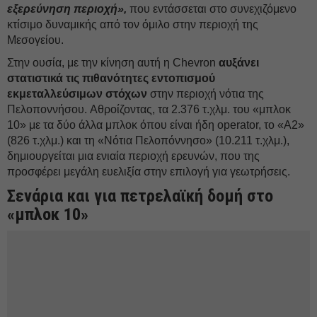
εξερεύνηση περιοχή»,
που εντάσσεται στο συνεχιζόμενο
κτίσιμο δυναμικής από τον όμιλο στην περιοχή της
Μεσογείου.
Στην ουσία, με την κίνηση αυτή η Chevron
αυξάνει
στατιστικά τις πιθανότητες εντοπισμού
εκμεταλλεύσιμων στόχων
στην περιοχή νότια της
Πελοποννήσου. Αθροίζοντας, τα 2.376 τ.χλμ. του «μπλοκ
10» με τα δύο άλλα μπλοκ όπου είναι ήδη operator, το «Α2»
(826 τ.χλμ.) και τη «Νότια Πελοπόννησο» (10.211 τ.χλμ.),
δημιουργείται μια ενιαία περιοχή ερευνών, που της
προσφέρει μεγάλη ευελιξία στην επιλογή για γεωτρήσεις.
Σενάρια και για πετρελαϊκή δομή στο
«μπλοκ 10»