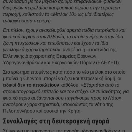
συνδυασμό με τον μεγάλο αριθμό επιφανειακών φυσικών
διαφυγών πετρελαίου και φυσικού αερίου στην ευρύτερη
περιοχή, καθιστούν το «Μπλοκ 10» ως μία ιδιαιτέρως
ενδιαφέρουσα περιοχή.
Επιπλέον, έχουν ανακαλυφθεί αρκετά πεδία πετρελαίου και
φυσικού αερίου στην Αλβανία, τα οποία ανήκουν στην ίδια
ζώνη πτυχώσεων και επωθήσεων και έχουν τα ίδια
γεωλογικά χαρακτηριστικά»
, αναφέρει η ιστοσελίδα της
Ελληνικής Διαχειριστικής Εταιρείας Ερευνών
Υδρογονανθράκων και Ενεργειακών Πόρων (ΕΔΕΥΕΠ).
Στο ερώτημα επομένως κατά πόσο το νέο μπλοκ στο οποίο
μπαίνει η Chevron μπορεί να έχει και πετρελαϊκή δομή, οι
ειδικοί
δεν το αποκλείουν
καθόλου.
«Εξαρτάται από το
στρωματογραφικό επίπεδο και τον στόχο. Οι πιθανότητες για
φυσικό αέριο αυξάνονται όσο πηγαίνουμε προς το Νότο»
,
αναφέρουν χαρακτηριστικά, υπονοώντας τα νότια της
Πελοποννήσου και φυσικά την Κρήτη.
Συναλλαγές στη δευτερογενή αγορά
Σύμφωνα με παράγοντες της αγοράς υδρογονανθράκων, η