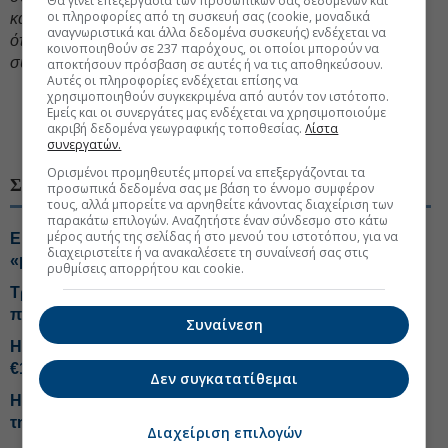
Θα γίνει επεξεργασία των προσωπικών σας δεδομένων και
οι πληροφορίες από τη συσκευή σας (cookie, μοναδικά
και καθιστούν τα οικόπεδα περισσότερο ελκυστικά. Ελπίζω
αναγνωριστικά και άλλα δεδομένα συσκευής) ενδέχεται να
ότι σχετικά σύντομα θα είμαστε σε θέση να κάνουμε
κοινοποιηθούν σε 237 παρόχους, οι οποίοι μπορούν να
συγκεκριμένες ανακοινώσεις»
, ανέφερε χαρακτηριστικά.
αποκτήσουν πρόσβαση σε αυτές ή να τις αποθηκεύσουν.
Αυτές οι πληροφορίες ενδέχεται επίσης να
χρησιμοποιηθούν συγκεκριμένα από αυτόν τον ιστότοπο.
#Helleniq Energy
#Υδρογονάνθρακες Ελλάδα
Εμείς και οι συνεργάτες μας ενδέχεται να χρησιμοποιούμε
ακριβή δεδομένα γεωγραφικής τοποθεσίας.
Λίστα
#Chevron
συνεργατών.
Ορισμένοι προμηθευτές μπορεί να επεξεργάζονται τα
ΣΧΕΤΙΚΑ ΘΕΜΑΤΑ
προσωπικά δεδομένα σας με βάση το έννομο συμφέρον
τους, αλλά μπορείτε να αρνηθείτε κάνοντας διαχείριση των
παρακάτω επιλογών. Αναζητήστε έναν σύνδεσμο στο κάτω
μέρος αυτής της σελίδας ή στο μενού του ιστοτόπου, για να
Energean: Βάση η Ηγουμενίτσα για τη γεώτρηση στο
διαχειριστείτε ή να ανακαλέσετε τη συναίνεσή σας στις
«μπλοκ 2»
ρυθμίσεις απορρήτου και cookie.
Tραμπ: Οι Chevron και Exxon έβγαλαν υπερβολικά
πολλά χρήματα λόγω του πολέμου
Συναίνεση
HelleniQ Energy: Outperform και τιμή-στόχος στα
€14,20 από NBG Securities
Δεν συγκατατίθεμαι
H έκπληξη από την Helleniq Energy-Τα telecom σχέδια
της ΔΕΗ-Tips για Coca Cola, Alter Ego, ΑΔΜΗΕ, ΙΝΤΕΚ
Διαχείριση επιλογών