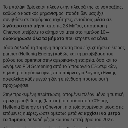
Το μπαλάκι βρίσκεται πλέον στην πλευρά της κοινοπραξίας,
καθώς ο κρατικός μηχανισμός, παρότι δεν μας έχει
συνηθίσει σε παρόμοιες ταχύτητες, εντούτοις
μέσα σε
λιγότερο από μήνα
-από τις 28 Μαΐου, οπότε και η
Chevron υπέβαλε το αίτημα να μπει στο «μπλοκ 10»-
ολοκλήρωσε όλα τα βήματα
που έπρεπε να κάνει.
Τόσο δηλαδή τη 15μηνη παράταση που είχε ζητήσει ο έτερος
partner (Helleniq Energy) καθώς και τη μεταβίβαση του
ρόλου του operator στην αμερικανική εταιρεία, όσο και το
λεγόμενο FDI Screening από το Υπουργείο Εξωτερικών,
δηλαδή το πράσινο φως που παίρνει για λόγους εθνικής
ασφαλείας κάθε μεγάλη ξένη επένδυση προτού αυτή
προχωρήσει.
Στην προκειμένη περίπτωση, απομένει πλέον μόνο
η τυπική
πράξη μεταβίβασης (farm in) του ποσοστού 70% της
Helleniq Energy στη Chevron, η οποία αναμένεται μέσα στις
επόμενες ημέρες, ώστε αμέσως μετά να
αρχίσει να μετρά
το 15μηνο
, δηλαδή μέχρι και τον Σεπτέμβριο του 2027.