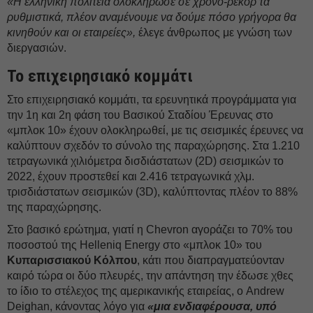
«Η ελληνική πολιτεία ολοκλήρωσε σε χρόνο-ρεκόρ τα
ρυθμιστικά, πλέον αναμένουμε να δούμε πόσο γρήγορα θα
κινηθούν και οι εταιρείες»,
έλεγε άνθρωπος με γνώση των
διεργασιών.
Το επιχειρησιακό κομμάτι
Στο επιχειρησιακό κομμάτι, τα ερευνητικά προγράμματα για
την 1η και 2η φάση του Βασικού Σταδίου Έρευνας στο
«μπλοκ 10» έχουν ολοκληρωθεί, με τις σεισμικές έρευνες να
καλύπτουν σχεδόν το σύνολο της παραχώρησης. Στα 1.210
τετραγωνικά χιλιόμετρα δισδιάστατων (2D) σεισμικών το
2022, έχουν προστεθεί και 2.416 τετραγωνικά χλμ.
τρισδιάστατων σεισμικών (3D), καλύπτοντας πλέον το 88%
της παραχώρησης.
Στο βασικό ερώτημα, γιατί η Chevron αγοράζει το 70% του
ποσοστού της Helleniq Energy στο «μπλοκ 10» του
Κυπαρισσιακού Κόλπου
, κάτι που διαπραγματεύονταν
καιρό τώρα οι δύο πλευρές, την απάντηση την έδωσε χθες
το ίδιο το στέλεχος της αμερικανικής εταιρείας, ο Andrew
Deighan, κάνοντας λόγο για
«μια ενδιαφέρουσα, υπό