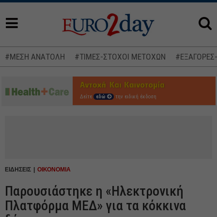
#ΜΕΣΗ ΑΝΑΤΟΛΗ
#ΤΙΜΕΣ-ΣΤΟΧΟΙ ΜΕΤΟΧΩΝ
#ΕΞΑΓΟΡΕΣ
Δείτε
εδώ
την ειδική έκδοση
ΕΙΔΗΣΕΙΣ
ΟΙΚΟΝΟΜΙΑ
Παρουσιάστηκε η «Ηλεκτρονική
Πλατφόρμα ΜΕΔ» για τα κόκκινα