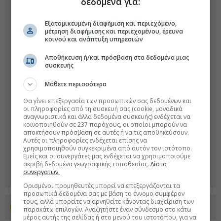
δεδομένα για:
Εξατομικευμένη διαφήμιση και περιεχόμενο,
μέτρηση διαφήμισης και περιεχομένου, έρευνα
κοινού και ανάπτυξη υπηρεσιών
Αποθήκευση ή/και πρόσβαση στα δεδομένα μιας
συσκευής
Μάθετε περισσότερα
Θα γίνει επεξεργασία των προσωπικών σας δεδομένων και
οι πληροφορίες από τη συσκευή σας (cookie, μοναδικά
αναγνωριστικά και άλλα δεδομένα συσκευής) ενδέχεται να
κοινοποιηθούν σε 237 παρόχους, οι οποίοι μπορούν να
αποκτήσουν πρόσβαση σε αυτές ή να τις αποθηκεύσουν.
Αυτές οι πληροφορίες ενδέχεται επίσης να
χρησιμοποιηθούν συγκεκριμένα από αυτόν τον ιστότοπο.
Εμείς και οι συνεργάτες μας ενδέχεται να χρησιμοποιούμε
ακριβή δεδομένα γεωγραφικής τοποθεσίας.
Λίστα
συνεργατών.
Ορισμένοι προμηθευτές μπορεί να επεξεργάζονται τα
προσωπικά δεδομένα σας με βάση το έννομο συμφέρον
τους, αλλά μπορείτε να αρνηθείτε κάνοντας διαχείριση των
Προσθέστε το euro2day.gr στο Discover
παρακάτω επιλογών. Αναζητήστε έναν σύνδεσμο στο κάτω
μέρος αυτής της σελίδας ή στο μενού του ιστοτόπου, για να