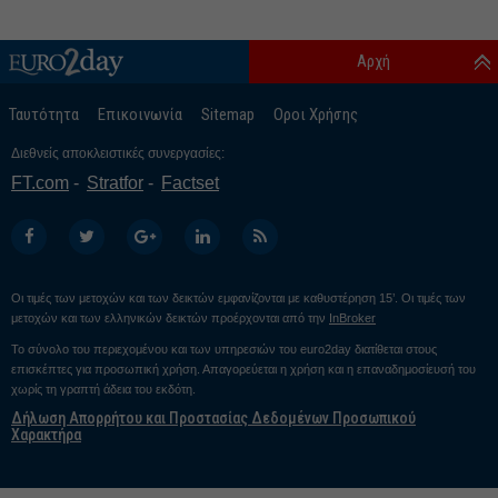
Αρχή
Ταυτότητα
Επικοινωνία
Sitemap
Οροι Χρήσης
Διεθνείς αποκλειστικές συνεργασίες:
FT.com
Stratfor
Factset
Οι τιμές των μετοχών και των δεικτών εμφανίζονται με καθυστέρηση 15’. Οι τιμές των
μετοχών και των ελληνικών δεικτών προέρχονται από την
InBroker
Το σύνολο του περιεχομένου και των υπηρεσιών του euro2day διατίθεται στους
επισκέπτες για προσωπική χρήση. Απαγορεύεται η χρήση και η επαναδημοσίευσή του
χωρίς τη γραπτή άδεια του εκδότη.
Δήλωση Απορρήτου και Προστασίας Δεδομένων Προσωπικού
Χαρακτήρα