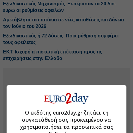
Εξωδικαστικός Μηχανισμός: Ξεπέρασαν τα 20 δισ.
ευρώ οι ρυθμίσεις οφειλών
Αμετάβλητα τα επιτόκια σε νέες καταθέσεις και δάνεια
τον Ιούνιο του 2026
Εξωδικαστικός ή 72 δόσεις: Ποια ρύθμιση συμφέρει
τους οφειλέτες
ΕΚΤ: Ισχυρή η πιστωτική επέκταση προς τις
επιχειρήσεις στην Ελλάδα
Ο εκδότης euro2day.gr ζητάει τη
συγκατάθεσή σας προκειμένου να
χρησιμοποιήσει τα προσωπικά σας