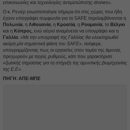
επικοινωνίες και τεχνολογίες αντιμετώπισης drones».
Ο κ. Ρενιέρ γνωστοποίησε σήμερα ότι στις χώρες που ήδη
έχουν υπογράψει συμφωνία για το SAFE περιλαμβάνονται η
Πολωνία
, η
Λιθουανία
, η
Κροατία
, η
Ρουμανία
, το
Βέλγιο
και η
Κύπρος
, ενώ αύριο αναμένεται να υπογράψει και η
Γαλλία
.
«Με την υπογραφή της Γαλλίας θα ολοκληρωθεί
ακόμη μία σημαντική φάση του SAFE»
, ανέφερε,
υπογραμμίζοντας πως οι εργασίες στον τομέα της άμυνας
προχωρούν με ταχείς ρυθμούς, κάτι που χαρακτήρισε
«ζωτικής σημασίας για τη στήριξη της αμυντικής βιομηχανίας
της Ε.Ε».
ΠΗΓΗ: ΑΠΕ-ΜΠΕ