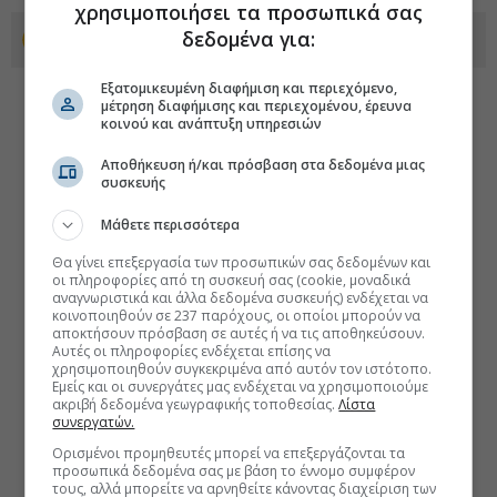
χρησιμοποιήσει τα προσωπικά σας
δεδομένα για:
Προσθέστε το euro2day.gr στο Discover
Εξατομικευμένη διαφήμιση και περιεχόμενο,
μέτρηση διαφήμισης και περιεχομένου, έρευνα
κοινού και ανάπτυξη υπηρεσιών
Αποθήκευση ή/και πρόσβαση στα δεδομένα μιας
συσκευής
Μάθετε περισσότερα
Θα γίνει επεξεργασία των προσωπικών σας δεδομένων και
οι πληροφορίες από τη συσκευή σας (cookie, μοναδικά
αναγνωριστικά και άλλα δεδομένα συσκευής) ενδέχεται να
κοινοποιηθούν σε 237 παρόχους, οι οποίοι μπορούν να
αποκτήσουν πρόσβαση σε αυτές ή να τις αποθηκεύσουν.
Αυτές οι πληροφορίες ενδέχεται επίσης να
χρησιμοποιηθούν συγκεκριμένα από αυτόν τον ιστότοπο.
Εμείς και οι συνεργάτες μας ενδέχεται να χρησιμοποιούμε
ακριβή δεδομένα γεωγραφικής τοποθεσίας.
Λίστα
συνεργατών.
Ορισμένοι προμηθευτές μπορεί να επεξεργάζονται τα
προσωπικά δεδομένα σας με βάση το έννομο συμφέρον
τους, αλλά μπορείτε να αρνηθείτε κάνοντας διαχείριση των