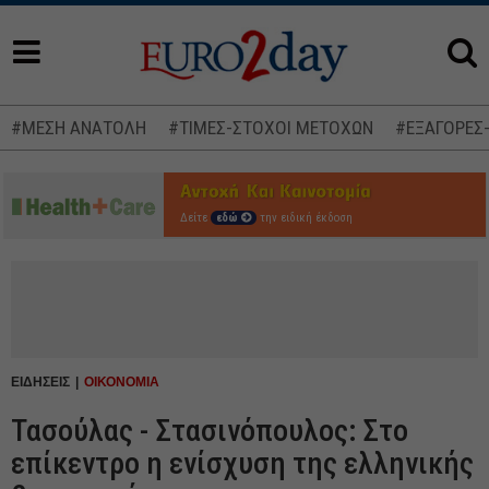
#ΜΕΣΗ ΑΝΑΤΟΛΗ
#ΤΙΜΕΣ-ΣΤΟΧΟΙ ΜΕΤΟΧΩΝ
#ΕΞΑΓΟΡΕΣ
Δείτε
εδώ
την ειδική έκδοση
ΕΙΔΗΣΕΙΣ
ΟΙΚΟΝΟΜΙΑ
Τασούλας - Στασινόπουλος: Στο
επίκεντρο η ενίσχυση της ελληνικής