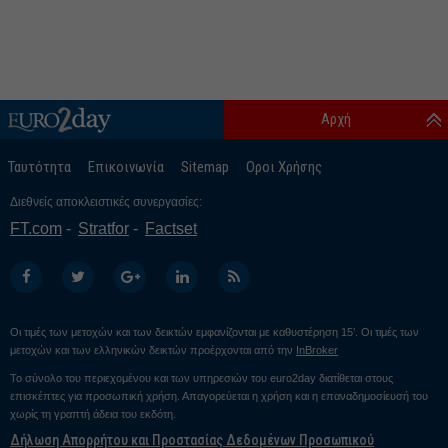
Αρχή
Ταυτότητα
Επικοινωνία
Sitemap
Οροι Χρήσης
Διεθνείς αποκλειστικές συνεργασίες:
FT.com
Stratfor
Factset
Οι τιμές των μετοχών και των δεικτών εμφανίζονται με καθυστέρηση 15’. Οι τιμές των
μετοχών και των ελληνικών δεικτών προέρχονται από την
InBroker
Το σύνολο του περιεχομένου και των υπηρεσιών του euro2day διατίθεται στους
επισκέπτες για προσωπική χρήση. Απαγορεύεται η χρήση και η επαναδημοσίευσή του
χωρίς τη γραπτή άδεια του εκδότη.
Δήλωση Απορρήτου και Προστασίας Δεδομένων Προσωπικού