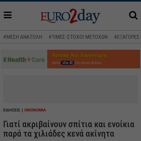
#ΜΕΣΗ ΑΝΑΤΟΛΗ
#ΤΙΜΕΣ-ΣΤΟΧΟΙ ΜΕΤΟΧΩΝ
#ΕΞΑΓΟΡΕΣ
Δείτε
εδώ
την ειδική έκδοση
ΕΙΔΗΣΕΙΣ
ΟΙΚΟΝΟΜΙΑ
Γιατί ακριβαίνουν σπίτια και ενοίκια
παρά τα χιλιάδες κενά ακίνητα