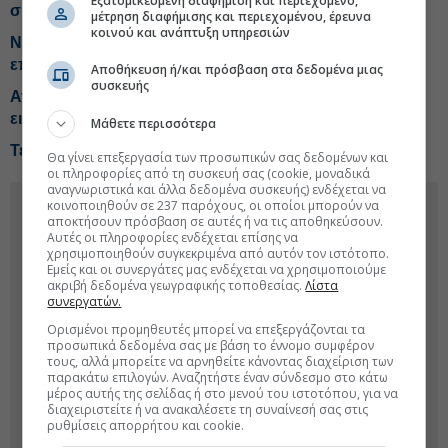
Εξατομικευμένη διαφήμιση και περιεχόμενο,
συναλλαγή με την ΔΕΔΔΗΕ
μέτρηση διαφήμισης και περιεχομένου, έρευνα
κοινού και ανάπτυξη υπηρεσιών
Noval: Προτεραιότητα στο The Grid και βλέμμα σε νέες
επενδύσεις
Αποθήκευση ή/και πρόσβαση στα δεδομένα μιας
συσκευής
Αγορά κατοικίας: Άνοδο τιμών έως 7% βλέπουν οι
ειδικοί, τα τρία σενάρια
Μάθετε περισσότερα
Τέλος στα ενοίκια με μετρητά από Οκτώβριο
Θα γίνει επεξεργασία των προσωπικών σας δεδομένων και
οι πληροφορίες από τη συσκευή σας (cookie, μοναδικά
αναγνωριστικά και άλλα δεδομένα συσκευής) ενδέχεται να
κοινοποιηθούν σε 237 παρόχους, οι οποίοι μπορούν να
αποκτήσουν πρόσβαση σε αυτές ή να τις αποθηκεύσουν.
Αυτές οι πληροφορίες ενδέχεται επίσης να
χρησιμοποιηθούν συγκεκριμένα από αυτόν τον ιστότοπο.
Εμείς και οι συνεργάτες μας ενδέχεται να χρησιμοποιούμε
ακριβή δεδομένα γεωγραφικής τοποθεσίας.
Λίστα
συνεργατών.
Ορισμένοι προμηθευτές μπορεί να επεξεργάζονται τα
προσωπικά δεδομένα σας με βάση το έννομο συμφέρον
τους, αλλά μπορείτε να αρνηθείτε κάνοντας διαχείριση των
παρακάτω επιλογών. Αναζητήστε έναν σύνδεσμο στο κάτω
μέρος αυτής της σελίδας ή στο μενού του ιστοτόπου, για να
διαχειριστείτε ή να ανακαλέσετε τη συναίνεσή σας στις
ρυθμίσεις απορρήτου και cookie.