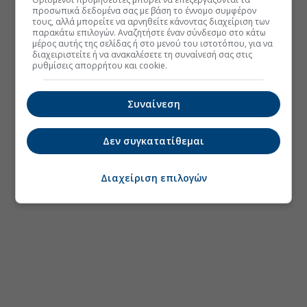
προσωπικά δεδομένα σας με βάση το έννομο συμφέρον
τους, αλλά μπορείτε να αρνηθείτε κάνοντας διαχείριση των
παρακάτω επιλογών. Αναζητήστε έναν σύνδεσμο στο κάτω
μέρος αυτής της σελίδας ή στο μενού του ιστοτόπου, για να
διαχειριστείτε ή να ανακαλέσετε τη συναίνεσή σας στις
ρυθμίσεις απορρήτου και cookie.
Συναίνεση
Δεν συγκατατίθεμαι
Διαχείριση επιλογών