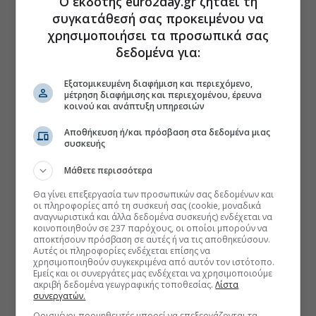
Ο εκδότης euro2day.gr ζητάει τη
συγκατάθεσή σας προκειμένου να
χρησιμοποιήσει τα προσωπικά σας
δεδομένα για:
Εξατομικευμένη διαφήμιση και περιεχόμενο,
μέτρηση διαφήμισης και περιεχομένου, έρευνα
κοινού και ανάπτυξη υπηρεσιών
Αποθήκευση ή/και πρόσβαση στα δεδομένα μιας
συσκευής
Μάθετε περισσότερα
Θα γίνει επεξεργασία των προσωπικών σας δεδομένων και
οι πληροφορίες από τη συσκευή σας (cookie, μοναδικά
αναγνωριστικά και άλλα δεδομένα συσκευής) ενδέχεται να
κοινοποιηθούν σε 237 παρόχους, οι οποίοι μπορούν να
αποκτήσουν πρόσβαση σε αυτές ή να τις αποθηκεύσουν.
Αυτές οι πληροφορίες ενδέχεται επίσης να
χρησιμοποιηθούν συγκεκριμένα από αυτόν τον ιστότοπο.
Εμείς και οι συνεργάτες μας ενδέχεται να χρησιμοποιούμε
ακριβή δεδομένα γεωγραφικής τοποθεσίας.
Λίστα
συνεργατών.
Ορισμένοι προμηθευτές μπορεί να επεξεργάζονται τα