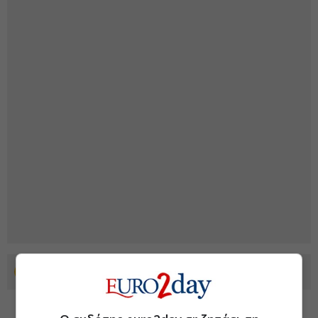
Προσθέστε το euro2day.gr στο Discover