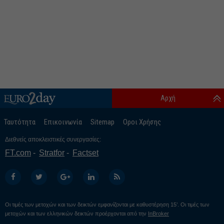
Αρχή
Ταυτότητα
Επικοινωνία
Sitemap
Οροι Χρήσης
Διεθνείς αποκλειστικές συνεργασίες:
FT.com
Stratfor
Factset
Οι τιμές των μετοχών και των δεικτών εμφανίζονται με καθυστέρηση 15’. Οι τιμές των
μετοχών και των ελληνικών δεικτών προέρχονται από την
InBroker