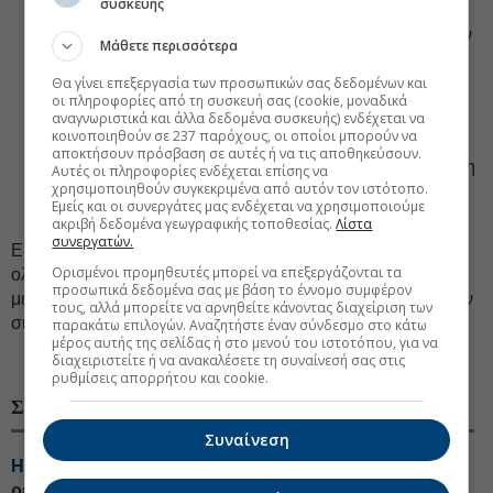
συσκευής
κρίσιμα έργα του υπουργείου, που αφορά την
ανακατασκευή γεφυρών, οδικών δικτύων και συνοδών
Μάθετε περισσότερα
υποδομών στις περιοχές (κυρίως της Θεσσαλίας), οι
Θα γίνει επεξεργασία των προσωπικών σας δεδομένων και
οποίες ισοπεδώθηκαν από τη θεομηνία.
οι πληροφορίες από τη συσκευή σας (cookie, μοναδικά
αναγνωριστικά και άλλα δεδομένα συσκευής) ενδέχεται να
Ηλεκτροκίνηση Συγκοινωνιών
: Ανανέωση του
κοινοποιηθούν σε 237 παρόχους, οι οποίοι μπορούν να
στόλου των μέσων μαζικής μεταφοράς με λεωφορεία
αποκτήσουν πρόσβαση σε αυτές ή να τις αποθηκεύσουν.
αντιρρυπαντικής τεχνολογίας, στοχεύοντας στη μείωση
Αυτές οι πληροφορίες ενδέχεται επίσης να
χρησιμοποιηθούν συγκεκριμένα από αυτόν τον ιστότοπο.
του περιβαλλοντικού αποτυπώματος των αστικών
Εμείς και οι συνεργάτες μας ενδέχεται να χρησιμοποιούμε
μεταφορών.
ακριβή δεδομένα γεωγραφικής τοποθεσίας.
Λίστα
συνεργατών.
Επιπλέον, στο χαρτοφυλάκιο περιλαμβάνονται το
Ορισμένοι προμηθευτές μπορεί να επεξεργάζονται τα
ολοκληρωμένο σύστημα διαχείρισης υποδομών και
προσωπικά δεδομένα σας με βάση το έννομο συμφέρον
μεταφορών και η οργανωτική μεταρρύθμιση στον τομέα των
τους, αλλά μπορείτε να αρνηθείτε κάνοντας διαχείριση των
σιδηροδρόμων.
παρακάτω επιλογών. Αναζητήστε έναν σύνδεσμο στο κάτω
μέρος αυτής της σελίδας ή στο μενού του ιστοτόπου, για να
#Ταμείο Ανάκαμψης
#Τεχνικές εταιρείες
διαχειριστείτε ή να ανακαλέσετε τη συναίνεσή σας στις
ρυθμίσεις απορρήτου και cookie.
ΣΧΕΤΙΚΑ ΘΕΜΑΤΑ
Συναίνεση
Η ΑΒΑΞ ανέλαβε την κατασκευή εργοστασίου
ρεύματος στη Λάρισα