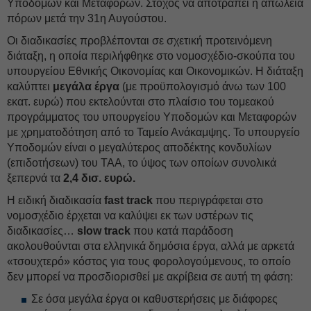
Υποδομών και Μεταφορών. Στόχος να αποτραπεί η απώλεια
πόρων μετά την 31η Αυγούστου.
Οι διαδικασίες προβλέπονται σε σχετική προτεινόμενη
διάταξη, η οποία περιλήφθηκε στο νομοσχέδιο-σκούπα του
υπουργείου Εθνικής Οικονομίας και Οικονομικών. Η διάταξη
καλύπτει
μεγάλα έργα
(με προϋπολογισμό άνω των 100
εκατ. ευρώ) που εκτελούνται στο πλαίσιο του τομεακού
προγράμματος του υπουργείου Υποδομών και Μεταφορών
με χρηματοδότηση από το Ταμείο Ανάκαμψης. Το υπουργείο
Υποδομών είναι ο μεγαλύτερος αποδέκτης κονδυλίων
(επιδοτήσεων) του ΤΑΑ, το ύψος των οποίων συνολικά
ξεπερνά τα
2,4 δισ. ευρώ.
Η ειδική διαδικασία
fast track
που περιγράφεται στο
νομοσχέδιο έρχεται να καλύψει εκ των υστέρων τις
διαδικασίες…
slow track
που κατά παράδοση
ακολουθούνται στα ελληνικά δημόσια έργα, αλλά με αρκετά
«τσουχτερό» κόστος για τους φορολογούμενους, το οποίο
δεν μπορεί να προσδιορισθεί με ακρίβεια σε αυτή τη φάση:
Σε όσα μεγάλα έργα οι καθυστερήσεις με διάφορες