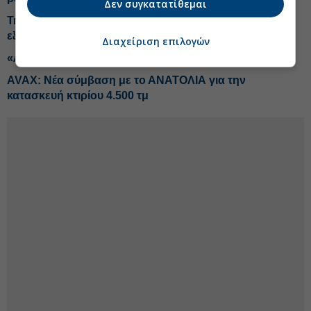
Δεν συγκατατίθεμαι
Trastor: Πρόβλεψη για κέρδη άνω των €30 εκατ. στο
εξάμηνο
Διαχείριση επιλογών
«Λεφτά... υπάρχουν» και μετά το Ταμείο Ανάκαμψης
AVAX: Νέα σύμβαση με το ΑΝΑΤΟΛΙΑ για την
κατασκευή κτιρίου 4.500 τμ