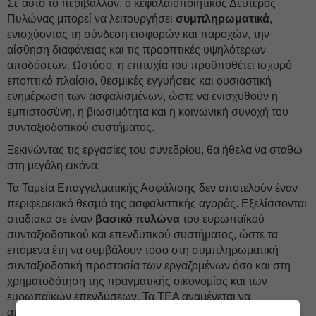
Σε αυτό το περιβάλλον, ο κεφαλαιοποιητικός Δεύτερος
Πυλώνας μπορεί να λειτουργήσει
συμπληρωματικά
,
ενισχύοντας τη σύνδεση εισφορών και παροχών, την
αίσθηση διαφάνειας και τις προοπτικές υψηλότερων
αποδόσεων. Ωστόσο, η επιτυχία του προϋποθέτει ισχυρό
εποπτικό πλαίσιο, θεσμικές εγγυήσεις και ουσιαστική
ενημέρωση των ασφαλισμένων, ώστε να ενισχυθούν η
εμπιστοσύνη, η βιωσιμότητα και η κοινωνική συνοχή του
συνταξιοδοτικού συστήματος.
Ξεκινώντας τις εργασίες του συνεδρίου, θα ήθελα να σταθώ
στη μεγάλη εικόνα:
Τα Ταμεία Επαγγελματικής Ασφάλισης δεν αποτελούν έναν
περιφερειακό θεσμό της ασφαλιστικής αγοράς. Εξελίσσονται
σταδιακά σε έναν
βασικό πυλώνα
του ευρωπαϊκού
συνταξιοδοτικού και επενδυτικού συστήματος, ώστε τα
επόμενα έτη να συμβάλουν τόσο στη συμπληρωματική
συνταξιοδοτική προστασία των εργαζομένων όσο και στη
χρηματοδότηση της πραγματικής οικονομίας και των
ευρωπαϊκών επενδύσεων. Τα ΤΕΑ αναμένεται να
αποκτήσουν πολύ μεγαλύτερο ρόλο τα επόμενα έτη, τόσο