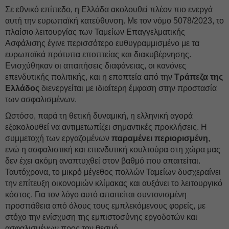
Σε εθνικό επίπεδο, η Ελλάδα ακολουθεί πλέον πιο ενεργά
αυτή την ευρωπαϊκή κατεύθυνση. Με τον νόμο 5078/2023, το
πλαίσιο λειτουργίας των Ταμείων Επαγγελματικής
Ασφάλισης έγινε περισσότερο ευθυγραμμισμένο με τα
ευρωπαϊκά πρότυπα εποπτείας και διακυβέρνησης.
Ενισχύθηκαν οι απαιτήσεις διαφάνειας, οι κανόνες
επενδυτικής πολιτικής, και η εποπτεία από την
Τράπεζα της
Ελλάδος
διενεργείται με ιδιαίτερη έμφαση στην προστασία
των ασφαλισμένων.
Ωστόσο, παρά τη θετική δυναμική, η ελληνική αγορά
εξακολουθεί να αντιμετωπίζει σημαντικές προκλήσεις. Η
συμμετοχή των εργαζομένων
παραμένει περιορισμένη
,
ενώ η ασφαλιστική και επενδυτική κουλτούρα στη χώρα μας
δεν έχει ακόμη αναπτυχθεί στον βαθμό που απαιτείται.
Ταυτόχρονα, το μικρό μέγεθος πολλών Ταμείων δυσχεραίνει
την επίτευξη οικονομιών κλίμακας και αυξάνει το λειτουργικό
κόστος. Για τον λόγο αυτό απαιτείται συντονισμένη
προσπάθεια από όλους τους εμπλεκόμενους φορείς, με
στόχο την ενίσχυση της εμπιστοσύνης εργοδοτών και
ασφαλισμένων προς τον θεσμό.