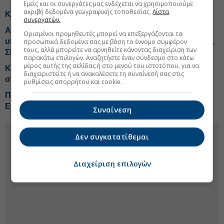
Εμείς και οι συνεργάτες μας ενδέχεται να χρησιμοποιούμε
ακριβή δεδομένα γεωγραφικής τοποθεσίας.
Λίστα
Κόλλιας: Η πρόταση για την επαγγελματική ασφάλιση
συνεργατών.
Ασφάλιστρα: Ο ντόρος με Στουρνάρα και το…
Ορισμένοι προμηθευτές μπορεί να επεξεργάζονται τα
υπονοούμενο-Aktor: Οι νέες ισορροπίες -Tips για ΠΕΙΡ,
προσωπικά δεδομένα σας με βάση το έννομο συμφέρον
τους, αλλά μπορείτε να αρνηθείτε κάνοντας διαχείριση των
ΣΠΥΡ, ΕΚΤΕΡ
παρακάτω επιλογών. Αναζητήστε έναν σύνδεσμο στο κάτω
μέρος αυτής της σελίδας ή στο μενού του ιστοτόπου, για να
Κεραμέως: Θεσπίζουμε τη δυνατότητα για
διαχειριστείτε ή να ανακαλέσετε τη συναίνεσή σας στις
συμπληρωματική σύνταξη
ρυθμίσεις απορρήτου και cookie.
Πώς οι μικρομεσαίες επιχειρήσεις θα αποκτήσουν
Επαγγελματική Ασφάλιση
Συναίνεση
Δεν συγκατατίθεμαι
Διαχείριση επιλογών