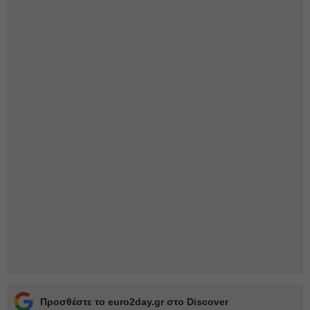
Προσθέστε το euro2day.gr στο Discover