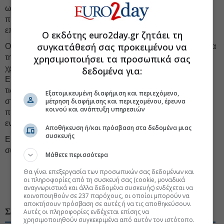
ως συνταξιοδοτικός θεσμός όσο και ως επενδυτικός
πυλώνας τόσο εντός συνόρων όσο και σε ευρωπαϊκό
επίπεδο.
Ο εκδότης euro2day.gr ζητάει τη
συγκατάθεσή σας προκειμένου να
Ολοκληρώνοντας, θα ήθελα να υπογραμμίσω ότι η Τράπεζα
χρησιμοποιήσει τα προσωπικά σας
της Ελλάδος, πέραν της διασφάλισης της
χρηματοοικονομικής εποπτείας των Ταμείων
δεδομένα για:
Επαγγελματικής Ασφάλισης και της συμμόρφωσής τους με
τις απαιτήσεις διαφάνειας προς τα μέλη τους, θα συνεχίσει,
Εξατομικευμένη διαφήμιση και περιεχόμενο,
μέτρηση διαφήμισης και περιεχομένου, έρευνα
στο πλαίσιο του εποπτικού της ρόλου, να στηρίζει κάθε
κοινού και ανάπτυξη υπηρεσιών
πρωτοβουλία που συμβάλλει στη βελτίωση και περαιτέρω
ενίσχυση του Δεύτερου Πυλώνα Ασφάλισης.
Αποθήκευση ή/και πρόσβαση στα δεδομένα μιας
συσκευής
Εύχομαι από καρδιάς κάθε επιτυχία στις εργασίες του
συνεδρίου σας!
Μάθετε περισσότερα
#Γιάννης Στουρνάρας
#Επαγγελματική ασφάλιση
Θα γίνει επεξεργασία των προσωπικών σας δεδομένων και
οι πληροφορίες από τη συσκευή σας (cookie, μοναδικά
αναγνωριστικά και άλλα δεδομένα συσκευής) ενδέχεται να
#Ασφάλιση Ζωής
κοινοποιηθούν σε 237 παρόχους, οι οποίοι μπορούν να
αποκτήσουν πρόσβαση σε αυτές ή να τις αποθηκεύσουν.
ΣΧΕΤΙΚΑ ΘΕΜΑΤΑ
Αυτές οι πληροφορίες ενδέχεται επίσης να
χρησιμοποιηθούν συγκεκριμένα από αυτόν τον ιστότοπο.