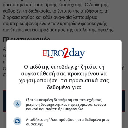
άμεσα την απόφαση άρσης κατάσχεσης. Ο Διοικητής
καθορίζει τη διαδικασία, το έντυπο της απόφασης, τη
διάρκεια ισχύος και κάθε αναγκαία λεπτομέρεια,
συμπεριλαμβανομένων των κριτηρίων φορολογικής
συνέπειας και εισπραξιμότητας της υπόλοιπης οφειλής.
Πλειστηριασμός
Αξίζει να σημειωθεί ότι η διαδικασία της ελεύθερης
εκποίησης πρέπει να έχει ολοκληρωθεί το αργότερο δέκα
ημέρες πριν από την προγραμματισμένη ημερομηνία τυχόν
Ο εκδότης euro2day.gr ζητάει τη
πλειστηριασμού. Αν η προθεσμία παρέλθει χωρίς υπογραφή
συγκατάθεσή σας προκειμένου να
συμβολαίων, ο πλειστηριασμός
διενεργείται κανονικά
.
χρησιμοποιήσει τα προσωπικά σας
δεδομένα για:
Εξατομικευμένη διαφήμιση και περιεχόμενο,
μέτρηση διαφήμισης και περιεχομένου, έρευνα
κοινού και ανάπτυξη υπηρεσιών
Αποθήκευση ή/και πρόσβαση στα δεδομένα μιας
συσκευής