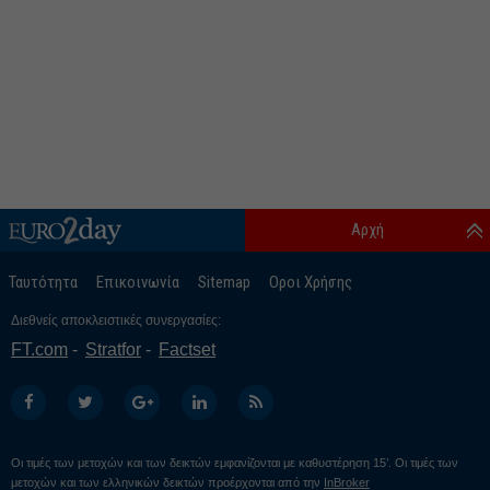
Αρχή
Ταυτότητα
Επικοινωνία
Sitemap
Οροι Χρήσης
Διεθνείς αποκλειστικές συνεργασίες:
FT.com
Stratfor
Factset
Οι τιμές των μετοχών και των δεικτών εμφανίζονται με καθυστέρηση 15’. Οι τιμές των
μετοχών και των ελληνικών δεικτών προέρχονται από την
InBroker