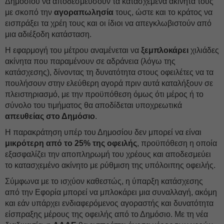
Δημοσίου να αποδεσμεύσουν τα κατασχεμένα ακίνητά τους
με σκοπό την
αγοραπωλησία
τους, ώστε και το κράτος να
εισπράξει τα χρέη τους και οι ίδιοι να απεγκλωβιστούν από
μια αδιέξοδη κατάσταση.
Η εφαρμογή του μέτρου αναμένεται να
ξεμπλοκάρει
χιλιάδες
ακίνητα που παραμένουν σε αδράνεια (λόγω της
κατάσχεσης), δίνοντας τη δυνατότητα στους οφειλέτες να τα
πουλήσουν στην ελεύθερη αγορά πριν αυτά καταλήξουν σε
πλειστηριασμό, με την προϋπόθεση όμως ότι μέρος ή το
σύνολο του τιμήματος θα αποδίδεται υποχρεωτικά
απευθείας στο Δημόσιο
.
Η παρακράτηση υπέρ του Δημοσίου δεν μπορεί να είναι
μικρότερη από το 25% της οφειλής
, προϋπόθεση η οποία
εξασφαλίζει την αποπληρωμή του χρέους και αποδεσμεύει
το κατασχεμένο ακίνητο με ρύθμιση της υπόλοιπης οφειλής.
Σύμφωνα με το ισχύον καθεστώς, η ύπαρξη κατάσχεσης
από την Εφορία μπορεί να μπλοκάρει μια συναλλαγή, ακόμη
και εάν υπάρχει ενδιαφερόμενος αγοραστής και δυνατότητα
είσπραξης μέρους της οφειλής από το Δημόσιο. Με τη νέα