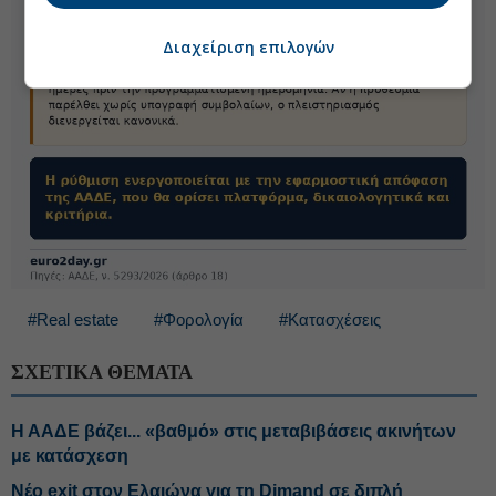
Διαχείριση επιλογών
#Real estate
#Φορολογία
#Κατασχέσεις
ΣΧΕΤΙΚΑ ΘΕΜΑΤΑ
Η ΑΑΔΕ βάζει... «βαθμό» στις μεταβιβάσεις ακινήτων
με κατάσχεση
Νέο exit στον Ελαιώνα για τη Dimand σε διπλή