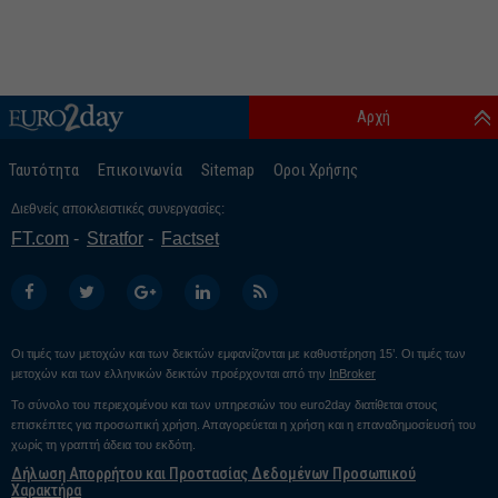
Αρχή
Ταυτότητα
Επικοινωνία
Sitemap
Οροι Χρήσης
Διεθνείς αποκλειστικές συνεργασίες:
FT.com
Stratfor
Factset
Οι τιμές των μετοχών και των δεικτών εμφανίζονται με καθυστέρηση 15’. Οι τιμές των
μετοχών και των ελληνικών δεικτών προέρχονται από την
InBroker
Το σύνολο του περιεχομένου και των υπηρεσιών του euro2day διατίθεται στους
επισκέπτες για προσωπική χρήση. Απαγορεύεται η χρήση και η επαναδημοσίευσή του
χωρίς τη γραπτή άδεια του εκδότη.
Δήλωση Απορρήτου και Προστασίας Δεδομένων Προσωπικού
Χαρακτήρα