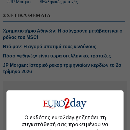
#JP Morgan
#Ελληνικές μετοχές
ΣΧΕΤΙΚΑ ΘΕΜΑΤΑ
Χρηματιστήριο Αθηνών: Η ασύγχρονη μετάβαση και ο
ρόλος του MSCI
Ντάιμον: Η αγορά υποτιμά τους κινδύνους
Πόσο «φθηνές» είναι τώρα οι ελληνικές τράπεζες
JP Morgan: Ιστορικό ρεκόρ τριμηνιαίων κερδών το 2ο
τρίμηνο 2026
Ο εκδότης euro2day.gr ζητάει τη
συγκατάθεσή σας προκειμένου να