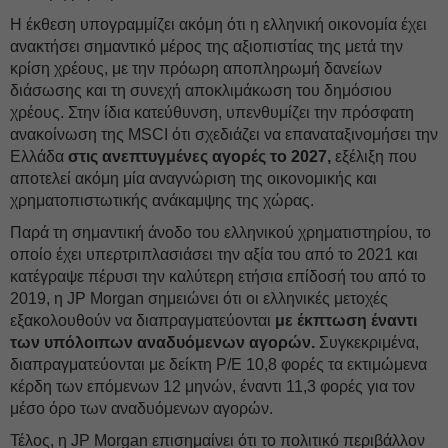
Η έκθεση υπογραμμίζει ακόμη ότι η ελληνική οικονομία έχει
ανακτήσει σημαντικό μέρος της αξιοπιστίας της μετά την
κρίση χρέους, με την πρόωρη αποπληρωμή δανείων
διάσωσης και τη συνεχή αποκλιμάκωση του δημόσιου
χρέους. Στην ίδια κατεύθυνση, υπενθυμίζει την πρόσφατη
ανακοίνωση της MSCI ότι σχεδιάζει να επαναταξινομήσει την
Ελλάδα
στις ανεπτυγμένες αγορές το 2027,
εξέλιξη που
αποτελεί ακόμη μία αναγνώριση της οικονομικής και
χρηματοπιστωτικής ανάκαμψης της χώρας.
Παρά τη σημαντική άνοδο του ελληνικού χρηματιστηρίου, το
οποίο έχει υπερτριπλασιάσει την αξία του από το 2021 και
κατέγραψε πέρυσι την καλύτερη ετήσια επίδοσή του από το
2019, η JP Morgan σημειώνει ότι οι ελληνικές μετοχές
εξακολουθούν να διαπραγματεύονται
με έκπτωση έναντι
των υπόλοιπων αναδυόμενων αγορών.
Συγκεκριμένα,
διαπραγματεύονται με δείκτη P/E 10,8 φορές τα εκτιμώμενα
κέρδη των επόμενων 12 μηνών, έναντι 11,3 φορές για τον
μέσο όρο των αναδυόμενων αγορών.
Τέλος, η JP Morgan επισημαίνει ότι το πολιτικό περιβάλλον