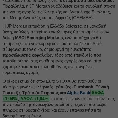
κεφαλαίων που υπολογίζονται
σε περίπου 1 δισ. δολάρια
.
Παράλληλα, η JP Morgan αναβάθμισε και τη συνολική στάση
της για τις αγορές της Κεντρικής και Ανατολικής Ευρώπης,
της Μέσης Ανατολής και της Αφρικής (CEEMEA).
Η JP Morgan εκτιμά ότι η Ελλάδα βρίσκεται σε μοναδική
θέση, καθώς για περίπου οκτώ μήνες θα παραμείνει στον
δείκτη
MSCI Emerging Markets
, ενώ ταυτόχρονα θα
συμμετέχει σε έναν κορυφαίο ευρωπαϊκό δείκτη. Αυτό,
σύμφωνα με τον οίκο, δημιουργεί τη δυνατότητα
προσέλκυσης κεφαλαίων
τόσο από επενδυτές που
τοποθετούνται στις αναδυόμενες αγορές όσο και από
χαρτοφυλάκια που ακολουθούν τις ανεπτυγμένες
ευρωπαϊκές αγορές.
Ο οίκος εκτιμά ότι στον Euro STOXX θα ενταχθούν οι
τέσσερις μεγάλες ελληνικές τράπεζες -
Eurobank, Εθνική
Τράπεζα, Τράπεζα Πειραιώς και
Alpha Bank
ΑΛΦΑ
+1,04%
-
ΑΛΦΑ +1,04%
,
οι οποίες έχουν αφήσει πίσω τους
την περίοδο της ανακεφαλαιοποίησης, έχουν επιστρέψει
πλήρως σε ιδιωτικά χέρια και έχουν επανεκκινήσει τη
διανομή μερισμάτων.