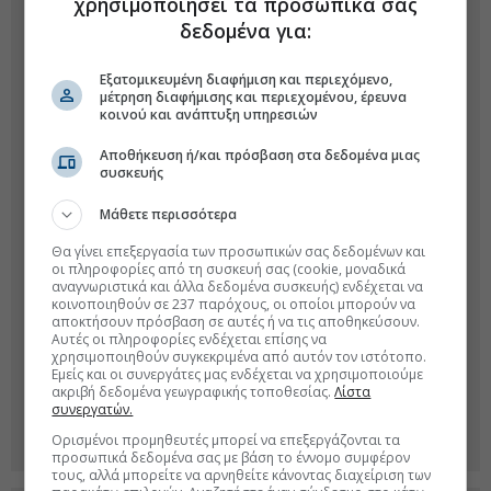
χρησιμοποιήσει τα προσωπικά σας
δεδομένα για:
Εξατομικευμένη διαφήμιση και περιεχόμενο,
μέτρηση διαφήμισης και περιεχομένου, έρευνα
κοινού και ανάπτυξη υπηρεσιών
Αποθήκευση ή/και πρόσβαση στα δεδομένα μιας
συσκευής
Μάθετε περισσότερα
Θα γίνει επεξεργασία των προσωπικών σας δεδομένων και
οι πληροφορίες από τη συσκευή σας (cookie, μοναδικά
αναγνωριστικά και άλλα δεδομένα συσκευής) ενδέχεται να
κοινοποιηθούν σε 237 παρόχους, οι οποίοι μπορούν να
αποκτήσουν πρόσβαση σε αυτές ή να τις αποθηκεύσουν.
Αυτές οι πληροφορίες ενδέχεται επίσης να
χρησιμοποιηθούν συγκεκριμένα από αυτόν τον ιστότοπο.
Εμείς και οι συνεργάτες μας ενδέχεται να χρησιμοποιούμε
ακριβή δεδομένα γεωγραφικής τοποθεσίας.
Λίστα
συνεργατών.
Ορισμένοι προμηθευτές μπορεί να επεξεργάζονται τα
προσωπικά δεδομένα σας με βάση το έννομο συμφέρον
τους, αλλά μπορείτε να αρνηθείτε κάνοντας διαχείριση των