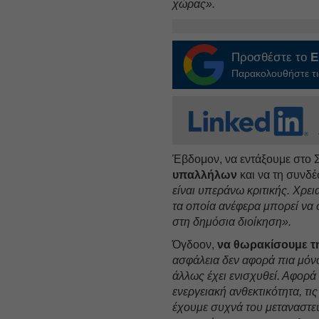
χώρας».
Προσθέστε το
E
Παρακολουθήστε τις
Έβδομον, να εντάξουμε στο 
υπαλλήλων
και να τη συνδέ
είναι υπεράνω κριτικής. Χρε
τα οποία ανέφερα μπορεί να 
στη δημόσια διοίκηση».
Όγδοον,
να θωρακίσουμε τη
ασφάλεια δεν αφορά πια μόν
άλλως έχει ενισχυθεί. Αφορά 
ενεργειακή ανθεκτικότητα, τ
έχουμε συχνά του μεταναστευ