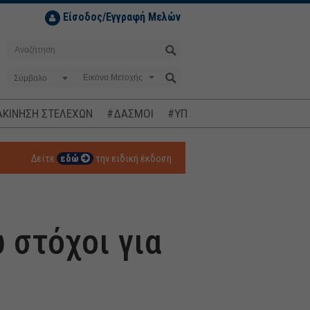
Είσοδος/Εγγραφή Μελών
Σύμβολο
ΚΙΝΗΣΗ ΣΤΕΛΕΧΩΝ
#ΔΑΣΜΟΙ
#ΥΠΟΚΛΟΠΕΣ
#ΠΛΗΘΩΡΙΣΜ
Δείτε
εδώ
την ειδική έκδοση
 στόχοι για