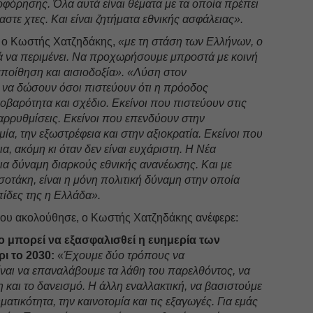
φόρησης. Όλα αυτά είναι θέματα με τα οποία πρέπει
στε χτες. Και είναι ζητήματα εθνικής ασφάλειας».
 ο Κωστής Χατζηδάκης,
«με τη στάση των Ελλήνων, ο
ά να περιμένει. Να προχωρήσουμε μπροστά με κοινή
πεποίθηση και αισιοδοξία». «Λύση στον
 να δώσουν όσοι πιστεύουν ότι η πρόοδος
σοβαρότητα και σχέδιο. Εκείνοι που πιστεύουν στις
αρρυθμίσεις. Εκείνοι που επενδύουν στην
ία, την εξωστρέφεια και στην αξιοκρατία. Εκείνοι που
ια, ακόμη κι όταν δεν είναι ευχάριστη. Η Νέα
μια δύναμη διαρκούς εθνικής ανανέωσης. Και με
οτάκη, είναι η μόνη πολιτική δύναμη στην οποία
πίδες της η Ελλάδα».
που ακολούθησε, ο Κωστής Χατζηδάκης ανέφερε:
ίο μπορεί να εξασφαλισθεί η ευημερία των
ι το 2030:
«
Έχουμε δύο τρόπους να
αι να επαναλάβουμε τα λάθη του παρελθόντος, να
και το δανεισμό. Η άλλη εναλλακτική, να βασιστούμε
ματικότητα, την καινοτομία και τις εξαγωγές. Για εμάς