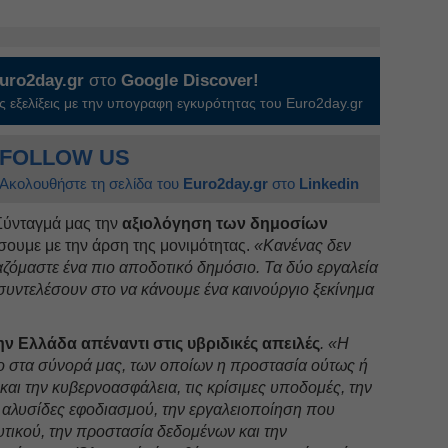
uro2day.gr
στο
Google Discover!
 εξελίξεις με την υπογραφη εγκυρότητας του Euro2day.gr
FOLLOW US
Ακολουθήστε τη σελίδα του
Euro2day.gr
στο
Linkedin
Σύνταγμά μας την
αξιολόγηση των δημοσίων
σουμε με την άρση της μονιμότητας.
«Κανένας δεν
ιαζόμαστε ένα πιο αποδοτικό δημόσιο. Τα δύο εργαλεία
συντελέσουν στο να κάνουμε ένα καινούργιο ξεκίνημα
ν Ελλάδα απέναντι στις υβριδικές απειλές
. «Η
ο στα σύνορά μας, των οποίων η προστασία ούτως ή
και την κυβερνοασφάλεια, τις κρίσιμες υποδομές, την
ις αλυσίδες εφοδιασμού, την εργαλειοποίηση που
τικού, την προστασία δεδομένων και την