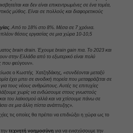
βητείται και δεν είναι επικεντρωμένες σε ένα τομέα,
αστικός μύθος. Είναι σε πολλούς και διαφορετικούς
γίας
. Από το 18% στο 8%. Μέσα σε 7 χρόνια.
πλέον θέσεις εργασίας σε μια χώρα 10-10,5
ατος brain drain. Έχουμε brain gain πια. Το 2023 και
φουν στην Ελλάδα από το εξωτερικό είναι πολύ
ς που φεύγουν».
είωσε ο Κωστής Χατζηδάκης
, «συνδέονται μεταξύ
νομία έχει μπει σε ανοδική πορεία που μεταφράζεται σε
α για τους νέους ανθρώπους. Αυτές τις επιτυχίες
φυλάξουμε χωρίς να ενδώσουμε στους γνωστούς
αι του λαϊκισμού αλλά και να χτίσουμε πάνω σε
σει σε μια άλλη πίστα ανάπτυξης».
χίες τις οποίες θα πρέπει να επιδιώξει η χώρα ως το
 την
τεχνητή νοημοσύνη
για να ενισχύσουμε την