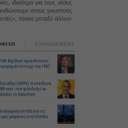
ές, ιδιαίτερα για τους νέους
να ενδώσουμε στους γνωστούς
αυτές», τόνισε μεταξύ άλλων
ΦΙΛΗ
ΣΧΟΛΙΑΣΜΕΝΑ
O Mr. Big Short προειδοποιεί
για κραχ αντίστοιχο του 1987
Ζησιάδης (ONYX): Η επένδυση
388 εκατ. που φιλοδοξεί να
αλλάξει τη Χαλκιδική
Βουλγαρική ασπίδα για τις
τιμές ρεύματος στην Ελλάδα