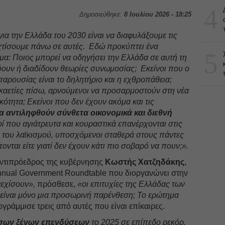
4
Δημοσιεύθηκε:
8 Ιουλίου 2026 - 18:25
ια την Ελλάδα του 2030 είναι να διαφυλάξουμε τις
α χτίσουμε πάνω σε αυτές. Εδώ προκύπτει ένα
5
α: Ποιος μπορεί να οδηγήσει την Ελλάδα σε αυτή τη
ύουν ή διαδίδουν θεωρίες συνωμοσίας; Εκείνοι που ο
παρουσίας είναι το δηλητήριο και η εχθροπάθεια;
καετίες πίσω, αρνούμενοι να προσαρμοστούν στη νέα
κότητα; Εκείνοι που δεν έχουν ακόμα και τις
να αντιληφθούν σύνθετα οικονομικά και διεθνή
 που αγιάτρευτα και κουραστικά επανέρχονται στις
ι του λαϊκισμού, υποσχόμενοι σταθερά στους πάντες
έπονται είτε γιατί δεν έχουν κάτι πιο σοβαρό να πουν;».
αντιπρόεδρος της κυβέρνησης
Κωστής Χατζηδάκης
,
nnual Government Roundtable που διοργανώνει στην
εχίσουν»,
πρόσθεσε,
«οι επιτυχίες της Ελλάδας των
ίναι μόνο μια προσωρινή παρένθεση; Το ερώτημα
γράμμισε τρεις από αυτές που είναι επίκαιρες.
σων ξένων επενδύσεων
το 2025 σε επίπεδο ρεκόρ.