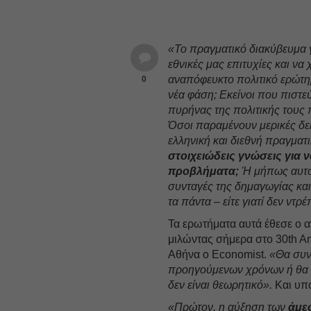
«Το πραγματικό διακύβευμα γ
εθνικές μας επιτυχίες και ν
αναπόφευκτο πολιτικό ερώτημ
0
νέα φάση; Εκείνοι που πιστε
πυρήνας της πολιτικής τους 
Όσοι παραμένουν μερικές δε
ελληνική και διεθνή πραγματι
στοιχειώδεις γνώσεις για 
προβλήματα;
Ή μήπως αυτοί
συνταγές της δημαγωγίας κα
τα πάντα – είτε γιατί δεν ντρ
Τα ερωτήματα αυτά έθεσε ο 
μιλώντας σήμερα στο 30th A
Αθήνα ο Economist.
«Θα συν
προηγούμενων χρόνων ή θα ε
δεν είναι θεωρητικό».
Και υπο
«Πρώτον, η αύξηση των
άμε