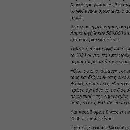
Χωρίς προηγούμενο. Δεν αμφισ
το real estate όπως είναι ο 
τομείς.
Δεύτερον, η μείωση της
ανερ
Δημιουργήθηκαν 560.000 επι
εκατομμυρίων κατοίκων.
Τρίτον, η αναστροφή του ρεύμ
το 2024 οι νέοι που επιστρέ
περισσότεροι από τους νέου
«Όλοι αυτοί οι δείκτες»
, σημ
τους και δείχνουν ότι η οικο
θετικές προοπτικές, ιδιαίτερ
πρέπει όχι μόνο να τις δια
πειρασμούς της δημαγωγίας κ
αυτές ώστε η Ελλάδα να περά
Και προσδιόρισε 8 νέες επιτυ
2030 οι οποίες είναι:
Πρώτον, να εκμεταλλευτούμε