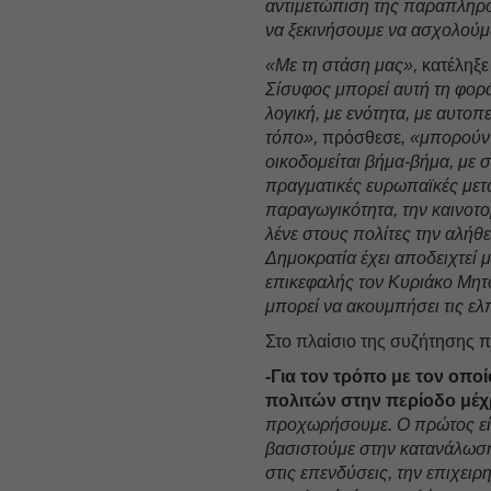
αντιμετώπιση της παραπληρο
να ξεκινήσουμε να ασχολούμα
«Με τη στάση μας»,
κατέληξε
Σίσυφος μπορεί αυτή τη φορ
λογική, με ενότητα, με αυτο
τόπο»,
πρόσθεσε
, «μπορούν
οικοδομείται βήμα-βήμα, με 
πραγματικές ευρωπαϊκές μετ
παραγωγικότητα, την καινοτομ
λένε στους πολίτες την αλήθε
Δημοκρατία έχει αποδειχτεί 
επικεφαλής τον Κυριάκο Μητσ
μπορεί να ακουμπήσει τις ελ
Στο πλαίσιο της συζήτησης 
-Για τον τρόπο με τον οπο
πολιτών στην περίοδο μέχρ
προχωρήσουμε. Ο πρώτος είν
βασιστούμε στην κατανάλωση 
στις επενδύσεις, την επιχειρη