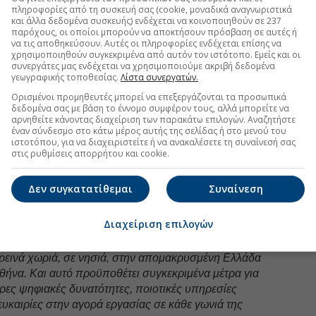
ο αίτημα ευρέων λαϊκών στρωμάτων για υψηλότερα
πληροφορίες από τη συσκευή σας (cookie, μοναδικά αναγνωριστικά
και άλλα δεδομένα συσκευής) ενδέχεται να κοινοποιηθούν σε 237
παρόχους, οι οποίοι μπορούν να αποκτήσουν πρόσβαση σε αυτές ή
έλους η χώρα ένα
ολοκληρωμένο χωροταξικό και
να τις αποθηκεύσουν. Αυτές οι πληροφορίες ενδέχεται επίσης να
χρησιμοποιηθούν συγκεκριμένα από αυτόν τον ιστότοπο. Εμείς και οι
η κλείνουμε τρεις εκκρεμότητες: χωροταξικός
συνεργάτες μας ενδέχεται να χρησιμοποιούμε ακριβή δεδομένα
, για τις ανανεώσιμες πηγές ενέργειας και για τον
γεωγραφικής τοποθεσίας.
Λίστα συνεργατών.
α τοπικά και τα ειδικά πολεοδομικά σχέδια. Όλα αυτά
Ορισμένοι προμηθευτές μπορεί να επεξεργάζονται τα προσωπικά
 χρειάζεται προσπάθεια γι' αυτό, μπορούν να
δεδομένα σας με βάση το έννομο συμφέρον τους, αλλά μπορείτε να
ν προστασία του περιβάλλοντος και στην περαιτέρω
αρνηθείτε κάνοντας διαχείριση των παρακάτω επιλογών. Αναζητήστε
έναν σύνδεσμο στο κάτω μέρος αυτής της σελίδας ή στο μενού του
ιστοτόπου, για να διαχειριστείτε ή να ανακαλέσετε τη συναίνεσή σας
στις ρυθμίσεις απορρήτου και cookie.
ικογένεια, διότι είναι εθνική ανάγκη.
«Έχουμε το
ό μετά την Ιταλία. Εάν δεν πάρουμε πιο προχωρημένα
Δεν συγκατατίθεμαι
Συναίνεση
 έχουμε ζήτημα και στο εθνικό, αλλά προφανώς και στο
Διαχείριση επιλογών
α πιο πολύ την ισότητα ευκαιριών και την κοινωνική
κοινωνική συνοχή. Θέλουμε ίσες ευκαιρίες για τα
ρεινά χωριά, σε νησιά, στην απομακρυσμένη Ελλάδα
Αθήνα. Και αυτό προϋποθέτει συγκεκριμένα μέτρα για
ρες ψηφιακές δυνατότητες, ποιοτικές υπηρεσίες
ευκαιρίες στην αγορά εργασίας σε κάθε γωνιά της