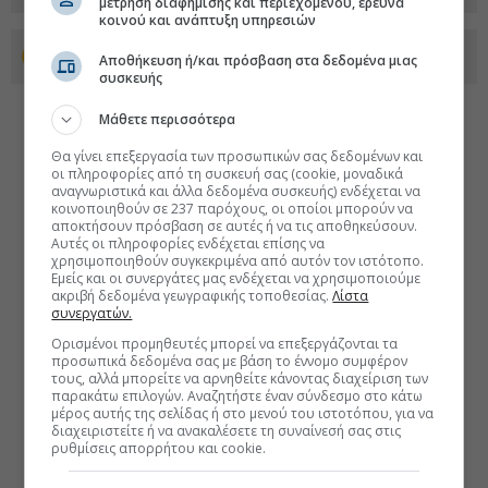
μέτρηση διαφήμισης και περιεχομένου, έρευνα
κοινού και ανάπτυξη υπηρεσιών
Προσθέστε το euro2day.gr στο Discover
Αποθήκευση ή/και πρόσβαση στα δεδομένα μιας
συσκευής
Μάθετε περισσότερα
Θα γίνει επεξεργασία των προσωπικών σας δεδομένων και
οι πληροφορίες από τη συσκευή σας (cookie, μοναδικά
αναγνωριστικά και άλλα δεδομένα συσκευής) ενδέχεται να
κοινοποιηθούν σε 237 παρόχους, οι οποίοι μπορούν να
αποκτήσουν πρόσβαση σε αυτές ή να τις αποθηκεύσουν.
Αυτές οι πληροφορίες ενδέχεται επίσης να
χρησιμοποιηθούν συγκεκριμένα από αυτόν τον ιστότοπο.
Εμείς και οι συνεργάτες μας ενδέχεται να χρησιμοποιούμε
ακριβή δεδομένα γεωγραφικής τοποθεσίας.
Λίστα
συνεργατών.
Ορισμένοι προμηθευτές μπορεί να επεξεργάζονται τα
προσωπικά δεδομένα σας με βάση το έννομο συμφέρον
τους, αλλά μπορείτε να αρνηθείτε κάνοντας διαχείριση των
παρακάτω επιλογών. Αναζητήστε έναν σύνδεσμο στο κάτω
μέρος αυτής της σελίδας ή στο μενού του ιστοτόπου, για να
διαχειριστείτε ή να ανακαλέσετε τη συναίνεσή σας στις
ρυθμίσεις απορρήτου και cookie.