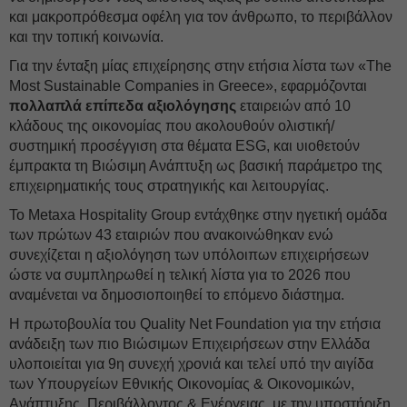
και μακροπρόθεσμα οφέλη για τον άνθρωπο, το περιβάλλον
και την τοπική κοινωνία.
Για την ένταξη μίας επιχείρησης στην ετήσια λίστα των «The
Most Sustainable Companies in Greece», εφαρμόζονται
πολλαπλά
επίπεδα
αξιολόγησης
εταιρειών από 10
κλάδους της οικονομίας που ακολουθούν ολιστική/
συστημική προσέγγιση στα θέματα ESG, και υιοθετούν
έμπρακτα τη Βιώσιμη Ανάπτυξη ως βασική παράμετρο της
επιχειρηματικής τους στρατηγικής και λειτουργίας.
Το Metaxa Hospitality Group εντάχθηκε στην ηγετική ομάδα
των πρώτων 43 εταιριών που ανακοινώθηκαν ενώ
συνεχίζεται η αξιολόγηση των υπόλοιπων επιχειρήσεων
ώστε να συμπληρωθεί η τελική λίστα για το 2026 που
αναμένεται να δημοσιοποιηθεί το επόμενο διάστημα.
Η πρωτοβουλία του Quality Net Foundation για την ετήσια
ανάδειξη των πιο Βιώσιμων Επιχειρήσεων στην Ελλάδα
υλοποιείται για 9η συνεχή χρονιά και τελεί υπό την αιγίδα
των Υπουργείων Εθνικής Οικονομίας & Οικονομικών,
Ανάπτυξης, Περιβάλλοντος & Ενέργειας, με την υποστήριξη