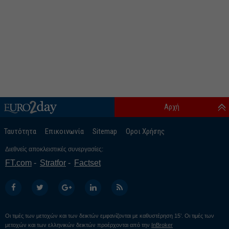
Αρχή
Ταυτότητα
Επικοινωνία
Sitemap
Οροι Χρήσης
Διεθνείς αποκλειστικές συνεργασίες:
FT.com
Stratfor
Factset
Οι τιμές των μετοχών και των δεικτών εμφανίζονται με καθυστέρηση 15’. Οι τιμές των
μετοχών και των ελληνικών δεικτών προέρχονται από την
InBroker