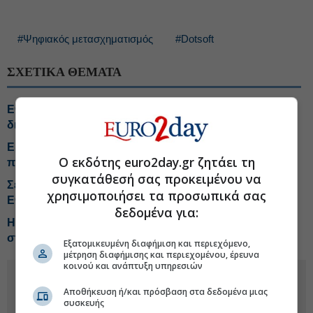
#Ψηφιακός μετασχηματισμός
#Dotsoft
ΣΧΕΤΙΚΑ ΘΕΜΑΤΑ
ΕΦΚΑ: Ποιες υπηρεσίες δεν θα είναι προσωρινά
διαθέσιμες
Ερχεται ψηφιακό «σκανάρισμα» του οικονομικού
Ο εκδότης euro2day.gr ζητάει τη
προφίλ πολιτών και επιχειρήσεων
συγκατάθεσή σας προκειμένου να
Σε λειτουργία το υποσύστημα μη μισθωτών του e-
χρησιμοποιήσει τα προσωπικά σας
ΕΦΚΑ
δεδομένα για:
Η Choose υπογράφει το rebranding και τον σχεδιασμό
στα myPoint της ΑΑΔΕ
Εξατομικευμένη διαφήμιση και περιεχόμενο,
μέτρηση διαφήμισης και περιεχομένου, έρευνα
κοινού και ανάπτυξη υπηρεσιών
Αποθήκευση ή/και πρόσβαση στα δεδομένα μιας
συσκευής