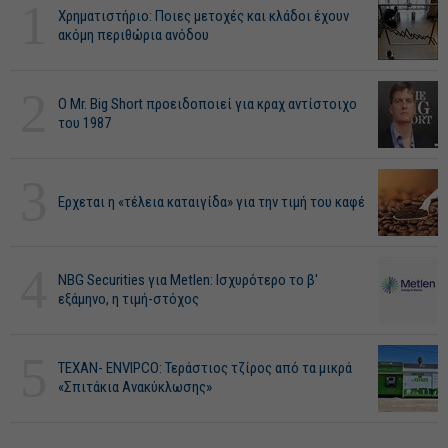
1
Χρηματιστήριο: Ποιες μετοχές και κλάδοι έχουν
ακόμη περιθώρια ανόδου
2
O Mr. Big Short προειδοποιεί για κραχ αντίστοιχο
του 1987
3
Ερχεται η «τέλεια καταιγίδα» για την τιμή του καφέ
4
NBG Securities για Metlen: Ισχυρότερο το β'
εξάμηνο, η τιμή-στόχος
5
ΤΕΧΑΝ- ENVIPCO: Τεράστιος τζίρος από τα μικρά
«Σπιτάκια Ανακύκλωσης»