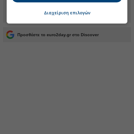
Διαχείριση επιλογών
Προσθέστε το euro2day.gr στο Discover