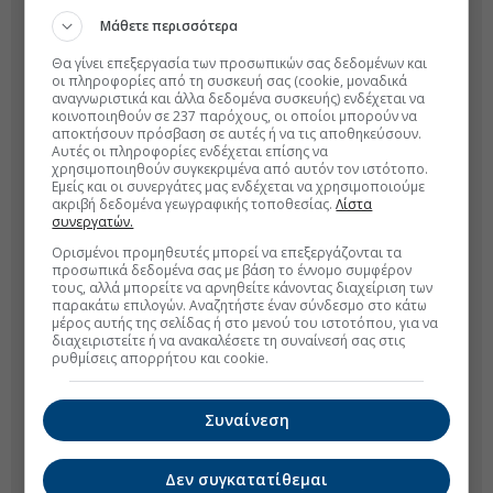
Μάθετε περισσότερα
Θα γίνει επεξεργασία των προσωπικών σας δεδομένων και
οι πληροφορίες από τη συσκευή σας (cookie, μοναδικά
αναγνωριστικά και άλλα δεδομένα συσκευής) ενδέχεται να
κοινοποιηθούν σε 237 παρόχους, οι οποίοι μπορούν να
αποκτήσουν πρόσβαση σε αυτές ή να τις αποθηκεύσουν.
Αυτές οι πληροφορίες ενδέχεται επίσης να
χρησιμοποιηθούν συγκεκριμένα από αυτόν τον ιστότοπο.
Εμείς και οι συνεργάτες μας ενδέχεται να χρησιμοποιούμε
ακριβή δεδομένα γεωγραφικής τοποθεσίας.
Λίστα
συνεργατών.
Ορισμένοι προμηθευτές μπορεί να επεξεργάζονται τα
προσωπικά δεδομένα σας με βάση το έννομο συμφέρον
τους, αλλά μπορείτε να αρνηθείτε κάνοντας διαχείριση των
παρακάτω επιλογών. Αναζητήστε έναν σύνδεσμο στο κάτω
μέρος αυτής της σελίδας ή στο μενού του ιστοτόπου, για να
διαχειριστείτε ή να ανακαλέσετε τη συναίνεσή σας στις
ρυθμίσεις απορρήτου και cookie.
Συναίνεση
Δεν συγκατατίθεμαι