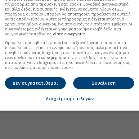
από τη συνάντηση με Μητσοτάκη
πληροφορίες από τη συσκευή σας (cookie, μοναδικά αναγνωριστικά
και άλλα δεδομένα συσκευής) ενδέχεται να κοινοποιηθούν σε 237
ς τζίρος από τα μικρά «Σπιτάκια Ανακύκλωσης»
παρόχους, οι οποίοι μπορούν να αποκτήσουν πρόσβαση σε αυτές ή
να τις αποθηκεύσουν. Αυτές οι πληροφορίες ενδέχεται επίσης να
άξονες με στόχο EBITDA 2 δισ. ευρω
χρησιμοποιηθούν συγκεκριμένα από αυτόν τον ιστότοπο. Εμείς και οι
συνεργάτες μας ενδέχεται να χρησιμοποιούμε ακριβή δεδομένα
γεωγραφικής τοποθεσίας.
Λίστα συνεργατών.
Ορισμένοι προμηθευτές μπορεί να επεξεργάζονται τα προσωπικά
δεδομένα σας με βάση το έννομο συμφέρον τους, αλλά μπορείτε να
.gr στο Discover
αρνηθείτε κάνοντας διαχείριση των παρακάτω επιλογών. Αναζητήστε
έναν σύνδεσμο στο κάτω μέρος αυτής της σελίδας ή στο μενού του
ιστοτόπου, για να διαχειριστείτε ή να ανακαλέσετε τη συναίνεσή σας
στις ρυθμίσεις απορρήτου και cookie.
Δεν συγκατατίθεμαι
Συναίνεση
Διαχείριση επιλογών