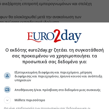
 ανεξάρτητη επιτροπή εμπειρογνωμόνων και στελέχη
όφων θα ολοκληρωθεί μετά την ανακοίνωση των
α ανώτατα εκπαιδευτικά ιδρύματα.
uro2day.gr
στο
Google Discover!
 εξελίξεις με την υπογραφη εγκυρότητας του Euro2day.gr
Ο εκδότης euro2day.gr ζητάει τη συγκατάθεσή
σας προκειμένου να χρησιμοποιήσει τα
FOLLOW US
προσωπικά σας δεδομένα για:
Ακολουθήστε τη σελίδα του
Euro2day.gr
στο
Linkedin
Εξατομικευμένη διαφήμιση και περιεχόμενο, μέτρηση
διαφήμισης και περιεχομένου, έρευνα κοινού και ανάπτυξη
υπηρεσιών
Αποθήκευση ή/και πρόσβαση στα δεδομένα μιας συσκευής
Μάθετε περισσότερα
χές και κλάδοι έχουν ακόμη περιθώρια ανόδου
Θα γίνει επεξεργασία των προσωπικών σας δεδομένων και οι