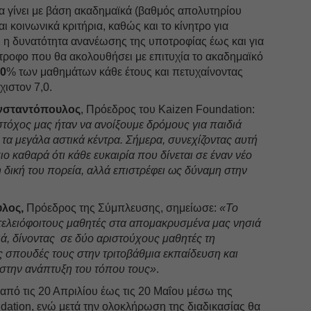
 γίνει με βάση ακαδημαϊκά (βαθμός απολυτηρίου
αι κοινωνικά κριτήρια, καθώς και το κίνητρο για
 η δυνατότητα ανανέωσης της υποτροφίας έως και για
τροφο που θα ακολουθήσει με επιτυχία το ακαδημαϊκό
80
% των μαθημάτων κάθε έτους και πετυχαίνοντας
ιστον 7,0.
νσταντόπουλος
, Πρόεδρος του Kaizen Foundation:
τόχος μας ήταν να ανοίξουμε δρόμους για παιδιά
α μεγάλα αστικά κέντρα. Σήμερα, συνεχίζοντας αυτή
ο καθαρά ότι κάθε ευκαιρία που δίνεται σε έναν νέο
 δική του πορεία, αλλά επιστρέφει ως δύναμη στην
λος,
Πρόεδρος της Σύμπλευσης, σημείωσε:
«Το
ελειόφοιτους μαθητές στα απομακρυσμένα μας νησιά
νιά, δίνοντας σε δύο αριστούχους μαθητές τη
ς σπουδές τους στην τριτοβάθμια εκπαίδευση και
 στην ανάπτυξη του τόπου τους»
.
 από τις 20 Απριλίου έως τις 20 Μαΐου μέσω της
dation, ενώ μετά την ολοκλήρωση της διαδικασίας θα