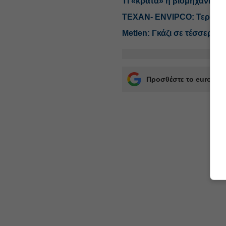
Τι «κρατά» η βιομηχανία 
ΤΕΧΑΝ- ENVIPCO: Τεράστιο
Metlen: Γκάζι σε τέσσερις 
Προσθέστε το euro2day