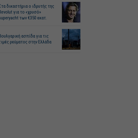
Στα δικαστήρια ο ιδρυτής της
Revolut για το «χρυσό»
superyacht των €350 εκατ.
Βουλγαρική ασπίδα για τις
τιμές ρεύματος στην Ελλάδα