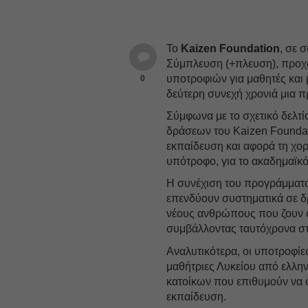
Το
Kaizen Foundation
, σε 
Σύμπλευση (+πλευση), προχ
υποτροφιών για μαθητές και 
0
δεύτερη συνεχή χρονιά μια 
Σύμφωνα με το σχετικό δελτ
δράσεων του Kaizen Foundati
εκπαίδευση και αφορά τη χ
υπότροφο, για το ακαδημαϊκ
Η συνέχιση του προγράμματο
επενδύουν συστηματικά σε δ
νέους ανθρώπους που ζουν 
συμβάλλοντας ταυτόχρονα σ
Αναλυτικότερα, οι υποτροφίε
μαθήτριες Λυκείου από ελλη
κατοίκων που επιθυμούν να σ
εκπαίδευση.