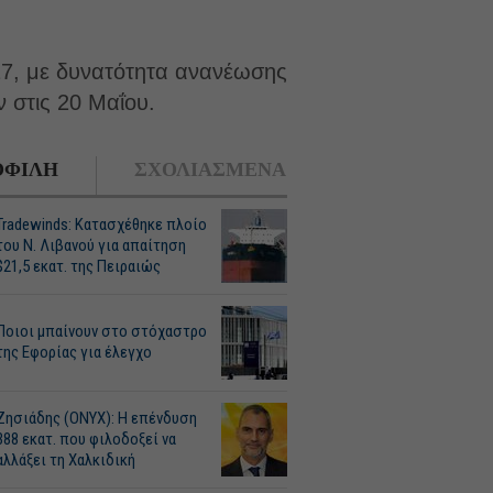
27, με δυνατότητα ανανέωσης
ν στις 20 Μαΐου.
ΦΙΛΗ
ΣΧΟΛΙΑΣΜΕΝΑ
Tradewinds: Κατασχέθηκε πλοίο
του Ν. Λιβανού για απαίτηση
$21,5 εκατ. της Πειραιώς
Ποιοι μπαίνουν στο στόχαστρο
της Εφορίας για έλεγχο
Ζησιάδης (ONYX): Η επένδυση
388 εκατ. που φιλοδοξεί να
αλλάξει τη Χαλκιδική