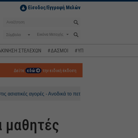
Είσοδος/Εγγραφή Μελών
Σύμβολο
ΚΙΝΗΣΗ ΣΤΕΛΕΧΩΝ
#ΔΑΣΜΟΙ
#ΥΠΟΚΛΟΠΕΣ
#ΠΛΗΘΩΡΙΣΜ
Δείτε
εδώ
την ειδική έκδοση
κές αγορές - Ανοδικά το πετρέλαιο
α μαθητές