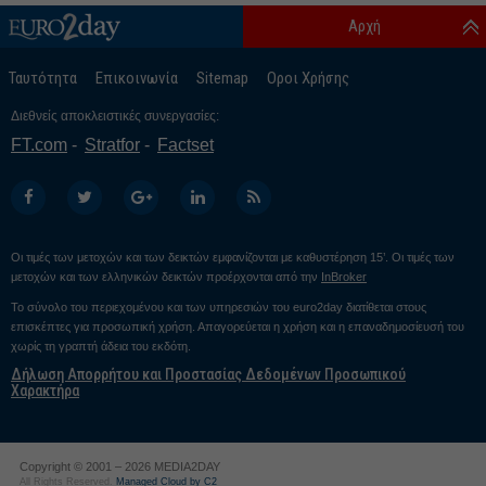
Αρχή
Ταυτότητα
Επικοινωνία
Sitemap
Οροι Χρήσης
Διεθνείς αποκλειστικές συνεργασίες:
FT.com
Stratfor
Factset
Οι τιμές των μετοχών και των δεικτών εμφανίζονται με καθυστέρηση 15’. Οι τιμές των
μετοχών και των ελληνικών δεικτών προέρχονται από την
InBroker
Το σύνολο του περιεχομένου και των υπηρεσιών του euro2day διατίθεται στους
επισκέπτες για προσωπική χρήση. Απαγορεύεται η χρήση και η επαναδημοσίευσή του
χωρίς τη γραπτή άδεια του εκδότη.
Δήλωση Απορρήτου και Προστασίας Δεδομένων Προσωπικού
Χαρακτήρα
Copyright © 2001 – 2026 MEDIA2DAY
All Rights Reserved.
Managed Cloud by C2