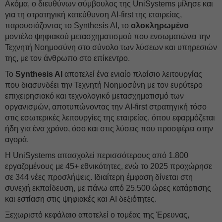
Ακόμα, ο διευθύνων σύμβουλος της UniSystems μίλησε και
για τη στρατηγική κατεύθυνση AI‑first της εταιρείας,
παρουσιάζοντας το Synthesis AI, το
ολοκληρωμένο
μοντέλο ψηφιακού μετασχηματισμού που ενσωματώνει την
Τεχνητή Νοημοσύνη στο σύνολο των λύσεων και υπηρεσιών
της, με τον άνθρωπο στο επίκεντρο.
Το
Synthesis AI
αποτελεί ένα ενιαίο πλαίσιο λειτουργίας
που διασυνδέει την Τεχνητή Νοημοσύνη με τον ευρύτερο
επιχειρησιακό και τεχνολογικό μετασχηματισμό των
οργανισμών, αποτυπώνοντας την AI‑first στρατηγική τόσο
στις εσωτερικές λειτουργίες της εταιρείας, όπου εφαρμόζεται
ήδη για ένα χρόνο, όσο και στις λύσεις που προσφέρει στην
αγορά.
Η UniSystems απασχολεί περισσότερους από 1.800
εργαζομένους με 45+ εθνικότητες, ενώ το 2025 προχώρησε
σε 344 νέες προσλήψεις. Ιδιαίτερη έμφαση δίνεται στη
συνεχή εκπαίδευση, με πάνω από 25.500 ώρες κατάρτισης
και εστίαση στις ψηφιακές και AI δεξιότητες.
Ξεχωριστό κεφάλαιο αποτελεί ο τομέας της Έρευνας,