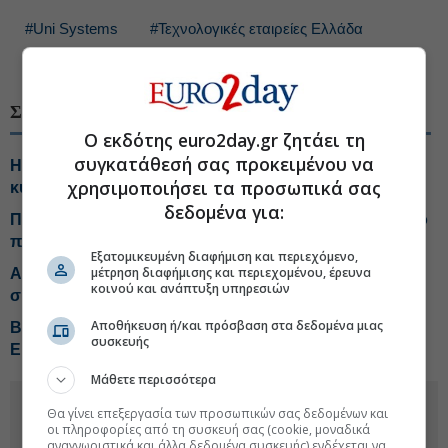
#Uni Systems
#Τεχνολογικές εταιρείες Ελλάδα
#Εταιρικά αποτελέσματα
ΣΧΕΤΙΚΑ ΘΕΜΑΤΑ
Ο εκδότης euro2day.gr ζητάει τη
συγκατάθεσή σας προκειμένου να
Η Uni Systems εντάσσεται στο στρατηγικό πλαίσιο
χρησιμοποιήσει τα προσωπικά σας
κυβερνοασφάλειας του ΝΑΤΟ
δεδομένα για:
Πάτησε γκάζι το Sani/Ikos τη φετινή χρονιά, επενδυτικό
πλάνο 1 δισ.
Εξατομικευμένη διαφήμιση και περιεχόμενο,
μέτρηση διαφήμισης και περιεχομένου, έρευνα
ALTUS-LSA: Ανοίγει νέο κεφάλαιο μέσω της
κοινού και ανάπτυξη υπηρεσιών
συνεργασίας με τη Shield AI
Αποθήκευση ή/και πρόσβαση στα δεδομένα μιας
ΒΙΟΙΑΤΡΙΚΗ: Επιστροφή σε κέρδη, διπλασίασε τα
συσκευής
EBITDA το 2025
Μάθετε περισσότερα
Θα γίνει επεξεργασία των προσωπικών σας δεδομένων και
οι πληροφορίες από τη συσκευή σας (cookie, μοναδικά
αναγνωριστικά και άλλα δεδομένα συσκευής) ενδέχεται να