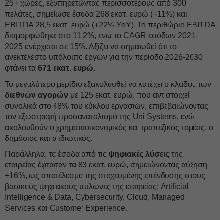
25+ χώρες, εξυπηρετώντας περισσότερους από 300
πελάτες, σημείωσε έσοδα 268 εκατ. ευρώ (+11%) και
EBITDA 28,5 εκατ. ευρώ (+22% YoY). Το περιθώριο EBITDA
διαμορφώθηκε στο 11,2%, ενώ το CAGR εσόδων 2021-
2025 ανέρχεται σε 15%. Αξίζει να σημειωθεί ότι το
ανεκτέλεστο υπόλοιπο έργων για την περίοδο 2026-2030
φτάνει τα
671 εκατ. ευρώ.
Το μεγαλύτερο μερίδιο εξακολουθεί να κατέχει ο κλάδος των
διεθνών αγορών
με 125 εκατ. ευρώ, που αντιστοιχεί
συνολικά στο 48% του κύκλου εργασιών, επιβεβαιώνοντας
τον εξωστρεφή προσανατολισμό της Uni Systems, ενώ
ακολουθούν ο χρηματοοικονομικός και τραπεζικός τομέας, ο
δημόσιος και ο ιδιωτικός.
Παράλληλα, τα έσοδα από τις
ψηφιακές λύσεις
της
εταιρείας έφτασαν τα 83 εκατ. ευρώ, σημειώνοντας αύξηση
+16%, ως αποτέλεσμα της στοχευμένης επένδυσης στους
βασικούς ψηφιακούς πυλώνες της εταιρείας: Artificial
Intelligence & Data, Cybersecurity, Cloud, Managed
Services και Customer Experience.