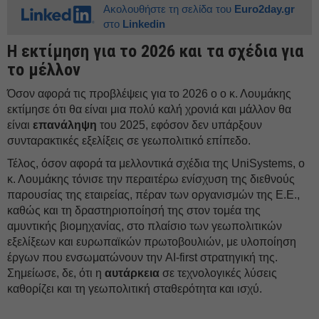
Ακολουθήστε τη σελίδα του
Euro2day.gr
στο
Linkedin
Η εκτίμηση για το 2026 και τα σχέδια για
το μέλλον
Όσον αφορά τις προβλέψεις για το 2026 ο ο κ. Λουμάκης
εκτίμησε ότι θα είναι μια πολύ καλή χρονιά και μάλλον θα
είναι
επανάληψη
του 2025, εφόσον δεν υπάρξουν
συνταρακτικές εξελίξεις σε γεωπολιτικό επίπεδο.
Τέλος, όσον αφορά τα μελλοντικά σχέδια της UniSystems, ο
κ. Λουμάκης τόνισε την περαιτέρω ενίσχυση της διεθνούς
παρουσίας της εταιρείας, πέραν των οργανισμών της Ε.Ε.,
καθώς και τη δραστηριοποίησή της στον τομέα της
αμυντικής βιομηχανίας, στο πλαίσιο των γεωπολιτικών
εξελίξεων και ευρωπαϊκών πρωτοβουλιών, με υλοποίηση
έργων που ενσωματώνουν την AI‑first στρατηγική της.
Σημείωσε, δε, ότι η
αυτάρκεια
σε τεχνολογικές λύσεις
καθορίζει και τη γεωπολιτική σταθερότητα και ισχύ.