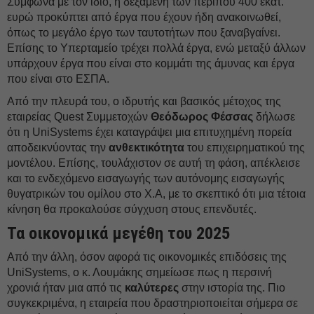
Σύμφωνα με τον ίδιο, η δεξαμενή των περίπου 400 εκατ.
ευρώ προκύπτει από έργα που έχουν ήδη ανακοινωθεί,
όπως το μεγάλο έργο των ταυτοτήτων που ξαναβγαίνει.
Επίσης το Υπερταμείο τρέχει πολλά έργα, ενώ μεταξύ άλλων
υπάρχουν έργα που είναι στο κομμάτι της άμυνας και έργα
που είναι στο ΕΣΠΑ.
Από την πλευρά του, ο ιδρυτής και βασικός μέτοχος της
εταιρείας Quest Συμμετοχών
Θεόδωρος Φέσσας
δήλωσε
ότι η UniSystems έχει καταγράψει μια επιτυχημένη πορεία
αποδεικνύοντας την
ανθεκτικότητα
του επιχειρηματικού της
μοντέλου. Επίσης, τουλάχιστον σε αυτή τη φάση, απέκλεισε
και το ενδεχόμενο εισαγωγής των αυτόνομης εισαγωγής
θυγατρικών του ομίλου στο Χ.Α, με το σκεπτικό ότι μια τέτοια
κίνηση θα προκαλούσε σύγχυση στους επενδυτές.
Τα οικονομικά μεγέθη του 2025
Από την άλλη, όσον αφορά τις οικονομικές επιδόσεις της
UniSystems, ο κ. Λουμάκης σημείωσε πως η περσινή
χρονιά ήταν μια από τις
καλύτερες
στην ιστορία της. Πιο
συγκεκριμένα, η εταιρεία που δραστηριοποιείται σήμερα σε