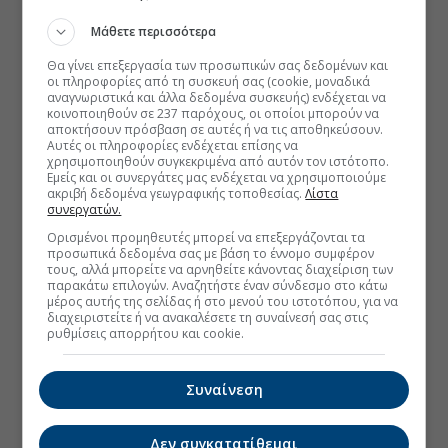
Μάθετε περισσότερα
Θα γίνει επεξεργασία των προσωπικών σας δεδομένων και
οι πληροφορίες από τη συσκευή σας (cookie, μοναδικά
αναγνωριστικά και άλλα δεδομένα συσκευής) ενδέχεται να
κοινοποιηθούν σε 237 παρόχους, οι οποίοι μπορούν να
αποκτήσουν πρόσβαση σε αυτές ή να τις αποθηκεύσουν.
Αυτές οι πληροφορίες ενδέχεται επίσης να
χρησιμοποιηθούν συγκεκριμένα από αυτόν τον ιστότοπο.
Εμείς και οι συνεργάτες μας ενδέχεται να χρησιμοποιούμε
ακριβή δεδομένα γεωγραφικής τοποθεσίας.
Λίστα
συνεργατών.
Ορισμένοι προμηθευτές μπορεί να επεξεργάζονται τα
προσωπικά δεδομένα σας με βάση το έννομο συμφέρον
τους, αλλά μπορείτε να αρνηθείτε κάνοντας διαχείριση των
παρακάτω επιλογών. Αναζητήστε έναν σύνδεσμο στο κάτω
μέρος αυτής της σελίδας ή στο μενού του ιστοτόπου, για να
διαχειριστείτε ή να ανακαλέσετε τη συναίνεσή σας στις
ρυθμίσεις απορρήτου και cookie.
Συναίνεση
Δεν συγκατατίθεμαι