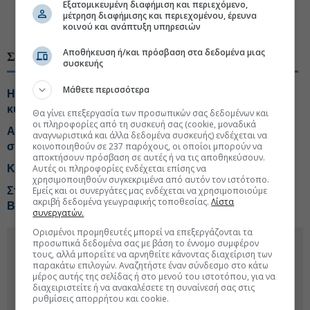
Εξατομικευμένη διαφήμιση και περιεχόμενο,
μέτρηση διαφήμισης και περιεχομένου, έρευνα
#Τεχνολογικές εταιρείες
κοινού και ανάπτυξη υπηρεσιών
Αποθήκευση ή/και πρόσβαση στα δεδομένα μιας
ΣΧΕΤΙΚΑ ΘΕΜΑΤΑ
συσκευής
Μάθετε περισσότερα
Η Uni Systems εντάσσεται στο στρατηγικό πλαίσιο
κυβερνοασφάλειας του ΝΑΤΟ
Θα γίνει επεξεργασία των προσωπικών σας δεδομένων και
οι πληροφορίες από τη συσκευή σας (cookie, μοναδικά
ALTUS-LSA: Ανοίγει νέο κεφάλαιο μέσω της
αναγνωριστικά και άλλα δεδομένα συσκευής) ενδέχεται να
κοινοποιηθούν σε 237 παρόχους, οι οποίοι μπορούν να
συνεργασίας με τη Shield AI
αποκτήσουν πρόσβαση σε αυτές ή να τις αποθηκεύσουν.
Αυτές οι πληροφορίες ενδέχεται επίσης να
Καμπάνα $942 εκατ. στη Meta για βλάβη σε ανηλίκους
χρησιμοποιηθούν συγκεκριμένα από αυτόν τον ιστότοπο.
Εμείς και οι συνεργάτες μας ενδέχεται να χρησιμοποιούμε
Στα σκαριά νέο growth fund από την Kos
ακριβή δεδομένα γεωγραφικής τοποθεσίας.
Λίστα
Biotechnology Partners
συνεργατών.
Ορισμένοι προμηθευτές μπορεί να επεξεργάζονται τα
προσωπικά δεδομένα σας με βάση το έννομο συμφέρον
τους, αλλά μπορείτε να αρνηθείτε κάνοντας διαχείριση των
παρακάτω επιλογών. Αναζητήστε έναν σύνδεσμο στο κάτω
μέρος αυτής της σελίδας ή στο μενού του ιστοτόπου, για να
διαχειριστείτε ή να ανακαλέσετε τη συναίνεσή σας στις
ρυθμίσεις απορρήτου και cookie.