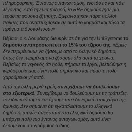
πληροφορικής. Έντονος ανταγωνισμός, ενστάσεις και πάει
λέγοντας. Από την μια πλευρά, το RRF δημιούργησε μια
τεράστια φούσκα ζήτησης. Εμφανίστηκαν πάρα πολλοί
παίκτες που αναπτύχθηκαν σε αυτό το κομμάτι και τώρα τα
πράγματα δυσκολεύουν
».
Βέβαια, ο κ. Λουμάκης διευκρίνισε ότι για την UniSystems
το
δημόσιο αντιπροσωπεύει το 15% του τζίρου της.
«
Εμείς
δεν περιμένουμε να ζήσουμε από το ελληνικό δημόσιο,
όπως δεν περιμέναμε να ζήσουμε όλα αυτά τα χρόνια.
Βεβαίως το γεγονός ότι ήρθε, πήραμε τα έργα, βελτιώθηκε η
κερδοφορία μας είναι πολύ σημαντικό και είμαστε πολύ
χαρούμενοι γι' αυτό.
Από την άλλη μεριά
εμείς συνεχίζουμε να δουλεύουμε
στο εξωτερικό.
Συνεχίζουμε να δουλεύουμε με τις τράπεζες,
τον ιδιωτικό τομέα και έχουμε μπει δυναμικά στον χώρο της
άμυνας. Δεν σημαίνει ότι εγκαταλείπουμε το ελληνικό
δημόσιο, απλώς σαφέστατα στο ελληνικό δημόσιο θα
υπάρχει πολύ πιο έντονος ανταγωνισμός, αυτό είναι
δεδομέν
ο» υπογράμμισε ο ίδιος.