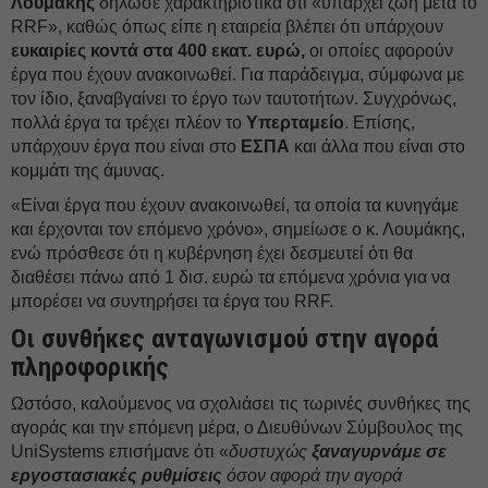
Λουμάκης
δήλωσε χαρακτηριστικά ότι «υπάρχει ζωή μετά το
RRF», καθώς όπως είπε η εταιρεία βλέπει ότι υπάρχουν
ευκαιρίες κοντά στα 400 εκατ. ευρώ,
οι οποίες αφορούν
έργα που έχουν ανακοινωθεί. Για παράδειγμα, σύμφωνα με
τον ίδιο, ξαναβγαίνει το έργο των ταυτοτήτων. Συγχρόνως,
πολλά έργα τα τρέχει πλέον το
Υπερταμείο
. Επίσης,
υπάρχουν έργα που είναι στο
ΕΣΠΑ
και άλλα που είναι στο
κομμάτι της άμυνας.
«Είναι έργα που έχουν ανακοινωθεί, τα οποία τα κυνηγάμε
και έρχονται τον επόμενο χρόνο», σημείωσε ο κ. Λουμάκης,
ενώ πρόσθεσε ότι η κυβέρνηση έχει δεσμευτεί ότι θα
διαθέσει πάνω από 1 δισ. ευρώ τα επόμενα χρόνια για να
μπορέσει να συντηρήσει τα έργα του RRF.
Οι συνθήκες ανταγωνισμού στην αγορά
πληροφορικής
Ωστόσο, καλούμενος να σχολιάσει τις τωρινές συνθήκες της
αγοράς και την επόμενη μέρα, ο Διευθύνων Σύμβουλος της
UniSystems επισήμανε ότι «
δυστυχώς
ξαναγυρνάμε σε
εργοστασιακές ρυθμίσεις
όσον αφορά την αγορά